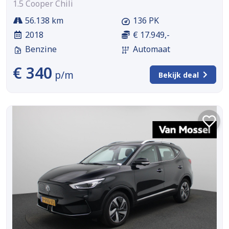
1.5 Cooper Chili
56.138 km
136 PK
2018
€ 17.949,-
Benzine
Automaat
€ 340
p/m
Bekijk deal