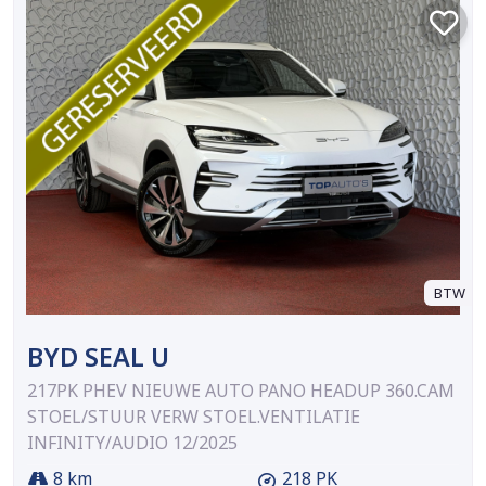
BTW
BYD SEAL U
217PK PHEV NIEUWE AUTO PANO HEADUP 360.CAM
STOEL/STUUR VERW STOEL.VENTILATIE
INFINITY/AUDIO 12/2025
8 km
218 PK