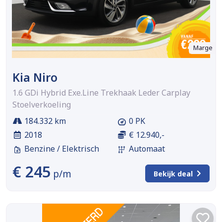
Marge
Kia Niro
1.6 GDi Hybrid Exe.Line Trekhaak Leder Carplay
Stoelverkoeling
184.332 km
0 PK
2018
€ 12.940,-
Benzine / Elektrisch
Automaat
€ 245
p/m
Bekijk deal