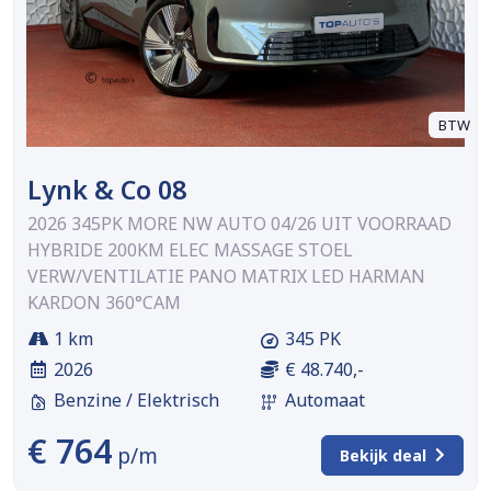
BTW
Lynk & Co 08
2026 345PK MORE NW AUTO 04/26 UIT VOORRAAD
HYBRIDE 200KM ELEC MASSAGE STOEL
VERW/VENTILATIE PANO MATRIX LED HARMAN
KARDON 360°CAM
1 km
345 PK
2026
€ 48.740,-
Benzine / Elektrisch
Automaat
€ 764
p/m
Bekijk deal