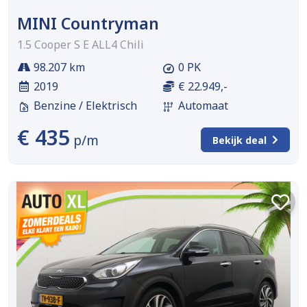
MINI Countryman
1.5 Cooper S E ALL4 Chili
98.207 km
0 PK
2019
€ 22.949,-
Benzine / Elektrisch
Automaat
€ 435
p/m
Bekijk deal