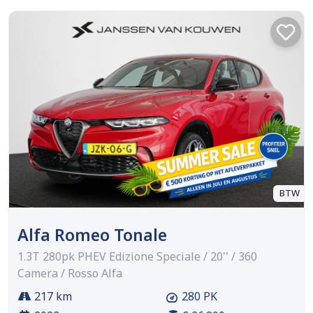
BTW
Alfa Romeo Tonale
1.3T 280pk PHEV Edizione Speciale / 20'' / 360
Camera / Rosso Alfa
217 km
280 PK