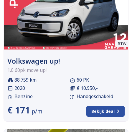
BTW
Volkswagen up!
1.0 60pk move up!
88.759 km
60 PK
2020
€ 10.950,-
Benzine
Handgeschakeld
€ 171
p/m
Bekijk deal