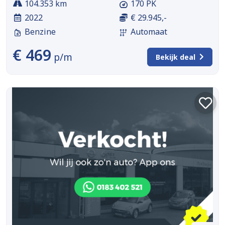
104.353 km
170 PK
2022
€ 29.945,-
Benzine
Automaat
€ 469
p/m
Bekijk deal