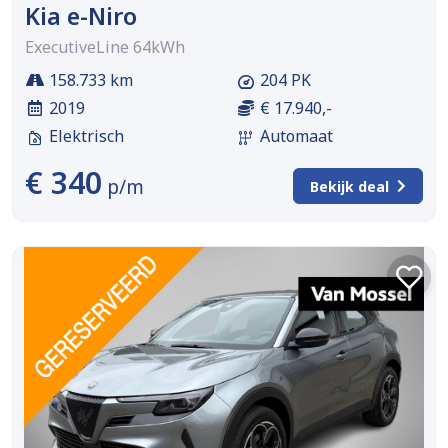
Kia e-Niro
ExecutiveLine 64kWh
158.733 km
204 PK
2019
€ 17.940,-
Elektrisch
Automaat
€ 340
p/m
Bekijk deal