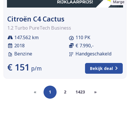
Marge
Citroën C4 Cactus
1.2 Turbo PureTech Business
147.562 km
110 PK
2018
€ 7.990,-
Benzine
Handgeschakeld
€ 151
p/m
Bekijk deal
«
1
2
1423
»