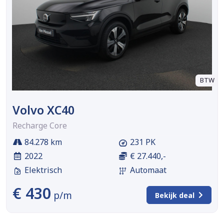
BTW
Volvo XC40
Recharge Core
84.278 km
231 PK
2022
€ 27.440,-
Elektrisch
Automaat
€ 430
p/m
Bekijk deal