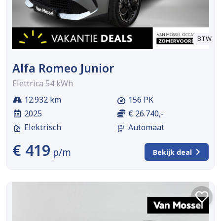
BTW
Alfa Romeo Junior
Elettrica 54 kWh
12.932 km
156 PK
2025
€ 26.740,-
Elektrisch
Automaat
€ 419
p/m
Bekijk deal