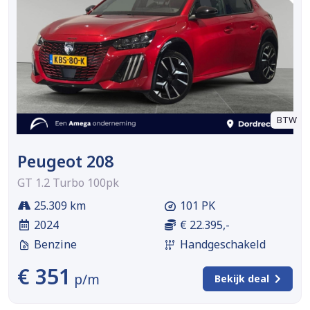
BTW
Peugeot 208
GT 1.2 Turbo 100pk
25.309 km
101 PK
2024
€ 22.395,-
Benzine
Handgeschakeld
€ 351
p/m
Bekijk deal