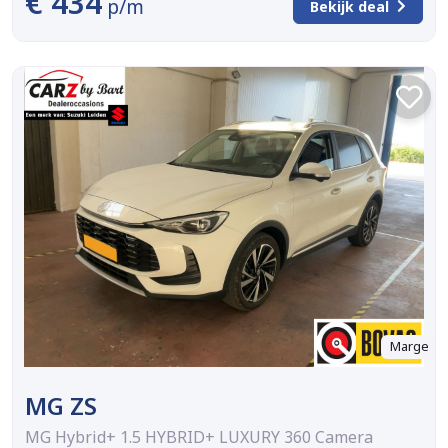
€ 434
p/m
Bekijk deal
Marge
MG ZS
MG Hybrid+ 1.5 HYBRID+ LUXURY 360 Camera