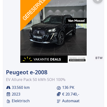
BTW
Peugeot e-2008
EV Allure Pack 50 kWh SOH 100%
33.560 km
136 PK
2023
€ 20.740,-
Elektrisch
Automaat