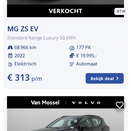
BTW
MG ZS EV
Standard Range Luxury 50 kWh
68.966 km
177 PK
2022
€ 19.995,-
Elektrisch
Automaat
€ 313
p/m
Bekijk deal