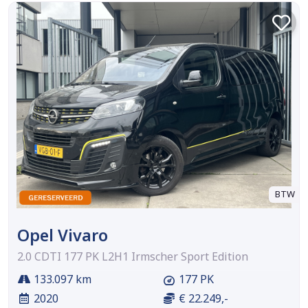
BTW
Opel Vivaro
2.0 CDTI 177 PK L2H1 Irmscher Sport Edition
133.097 km
177 PK
2020
€ 22.249,-