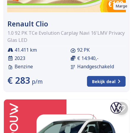
Marge
Renault Clio
1.0 92 PK TCe Evolution Carplay Navi 16'LMV Privacy
Glas LED
41.411 km
92 PK
2023
€ 14.940,-
Benzine
Handgeschakeld
€ 283
p/m
Bekijk deal