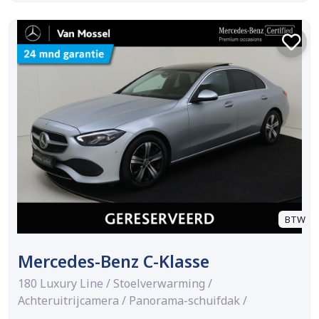
BTW
Mercedes-Benz C-Klasse
180 Luxury Line / Stoelverwarming /
Achteruitrijcamera / Panorama-schuifdak /