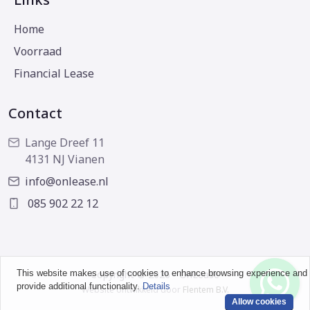
Home
Voorraad
Financial Lease
Contact
Lange Dreef 11
4131 NJ Vianen
info@onlease.nl
085 902 22 12
This website makes use of cookies to enhance browsing experience and
Copyright © 2026 - OnLease
provide additional functionality.
Details
Website ontwikkeld door
Flentem B.V.
Allow cookies