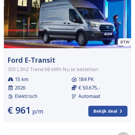
BTW
Ford E-Transit
350 L3H2 Trend 68 kWh Nu te bestellen
15 km
184 PK
2026
€ 50.675,-
Elektrisch
Automaat
€ 961
p/m
Bekijk deal