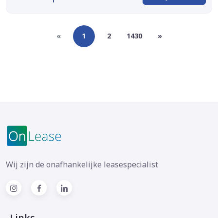
«
1
2
1430
»
Wij zijn de onafhankelijke leasespecialist
Links