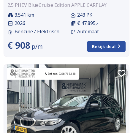
2.5 PHEV BlueCruise Edition APPLE CARPLAY
3.541 km
243 PK
2026
€ 47.895,-
Benzine / Elektrisch
Automaat
€ 908
p/m
Bekijk deal