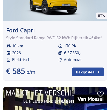
BTW
Ford Capri
Style Standard Range RWD 52 kWh Rijbereik 464km!
10 km
170 PK
2026
€ 37.350,-
Elektrisch
Automaat
€ 585
p/m
Bekijk deal