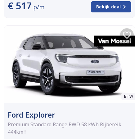
€ 517
p/m
Bekijk deal
BTW
Ford Explorer
Premium Standard Range RWD 58 kWh Rijbereik
444km !!