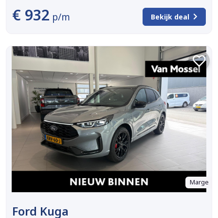
€ 932
p/m
Bekijk deal
Marge
Ford Kuga