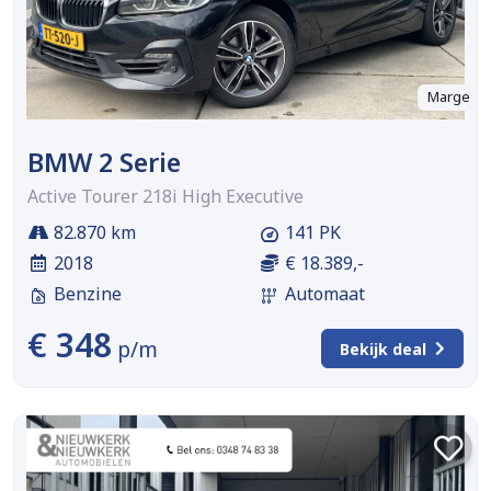
Marge
BMW 2 Serie
Active Tourer 218i High Executive
82.870 km
141 PK
2018
€ 18.389,-
Benzine
Automaat
€ 348
p/m
Bekijk deal