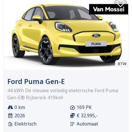
BTW
Ford Puma Gen-E
44 kWh De nieuwe volledig elektrische Ford Puma
Gen-E® Rijbereik 419km!
0 km
169 PK
2026
€ 32.995,-
Elektrisch
Automaat