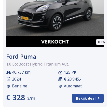
BTW
Ford Puma
1.0 EcoBoost Hybrid Titanium Aut.
40.757 km
125 PK
2024
€ 20.945,-
Benzine
Automaat
€ 328
p/m
Bekijk deal