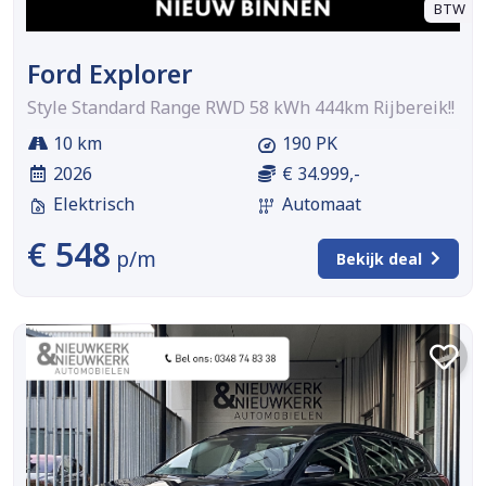
BTW
Ford Explorer
Style Standard Range RWD 58 kWh 444km Rijbereik!!
10 km
190 PK
2026
€ 34.999,-
Elektrisch
Automaat
€ 548
p/m
Bekijk deal