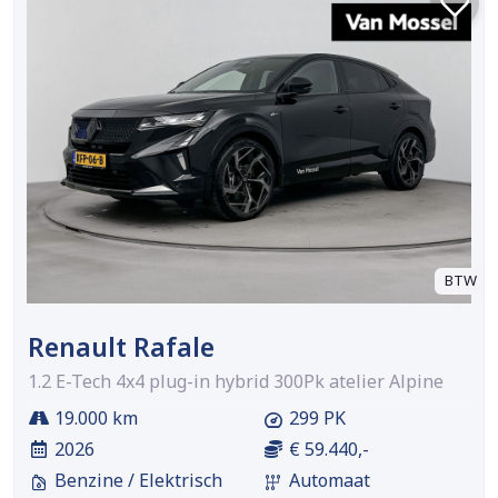
BTW
Renault Rafale
1.2 E-Tech 4x4 plug-in hybrid 300Pk atelier Alpine
19.000 km
299 PK
2026
€ 59.440,-
Benzine / Elektrisch
Automaat