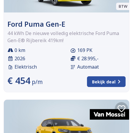
BTW
Ford Puma Gen-E
44 kWh De nieuwe volledig elektrische Ford Puma
Gen-E® Rijbereik 419km!
0 km
169 PK
2026
€ 28.995,-
Elektrisch
Automaat
€ 454
p/m
Bekijk deal