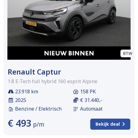
BTW
Renault Captur
1.8 E-Tech full hybrid 160 esprit Alpine
23.918 km
158 PK
2025
€ 31.440,-
Benzine / Elektrisch
Automaat
€ 493
p/m
Bekijk deal