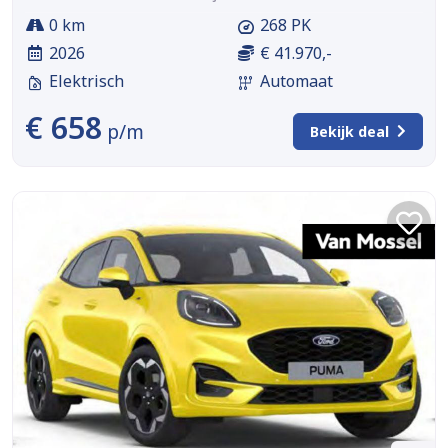
0 km
268 PK
2026
€ 41.970,-
Elektrisch
Automaat
€ 658
p/m
Bekijk deal