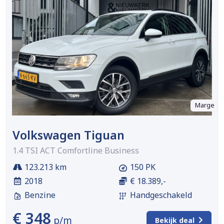
Marge
Volkswagen Tiguan
1.4 TSI ACT Comfortline Business
123.213 km
150 PK
2018
€ 18.389,-
Benzine
Handgeschakeld
€ 348
p/m
Bekijk deal