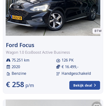
BTW
Ford Focus
Wagon 1.0 EcoBoost Active Business
75.251 km
126 PK
2020
€ 16.499,-
Benzine
Handgeschakeld
€ 258
p/m
Bekijk deal