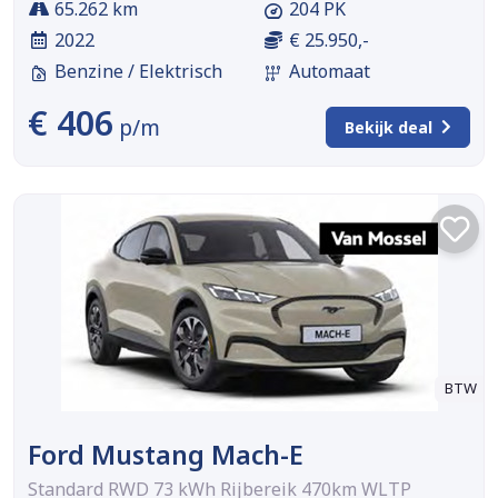
65.262 km
204 PK
2022
€ 25.950,-
Benzine / Elektrisch
Automaat
€ 406
p/m
Bekijk deal
BTW
Ford Mustang Mach-E
Standard RWD 73 kWh Rijbereik 470km WLTP