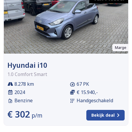
Marge
Hyundai i10
1.0 Comfort Smart
8.278 km
67 PK
2024
€ 15.940,-
Benzine
Handgeschakeld
€ 302
p/m
Bekijk deal