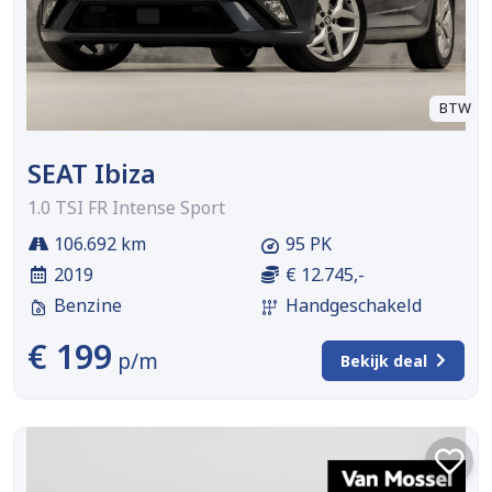
BTW
SEAT Ibiza
1.0 TSI FR Intense Sport
106.692 km
95 PK
2019
€ 12.745,-
Benzine
Handgeschakeld
€ 199
p/m
Bekijk deal