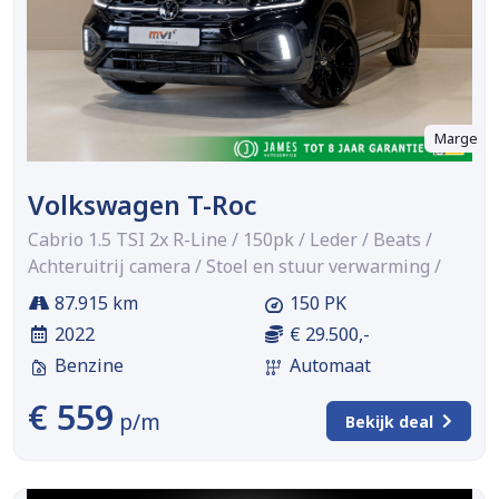
Marge
Volkswagen T-Roc
Cabrio 1.5 TSI 2x R-Line / 150pk / Leder / Beats /
Achteruitrij camera / Stoel en stuur verwarming /
87.915 km
150 PK
2022
€ 29.500,-
Benzine
Automaat
€ 559
p/m
Bekijk deal