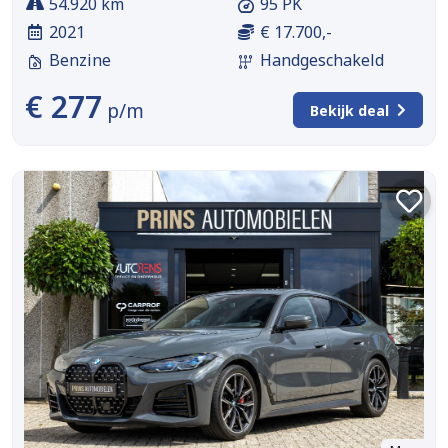
54.920 km
95 PK
2021
€ 17.700,-
Benzine
Handgeschakeld
€ 277
p/m
Bekijk deal