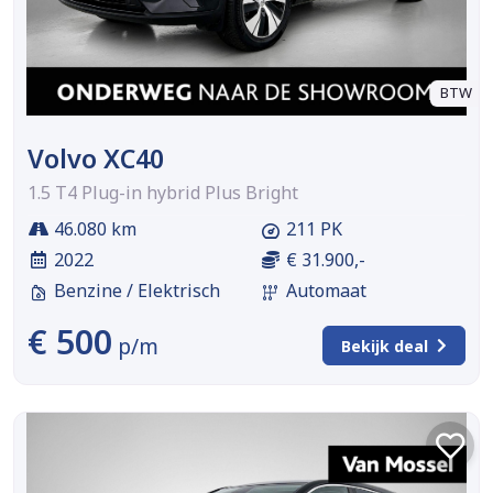
BTW
Volvo XC40
1.5 T4 Plug-in hybrid Plus Bright
46.080 km
211 PK
2022
€ 31.900,-
Benzine / Elektrisch
Automaat
€ 500
p/m
Bekijk deal