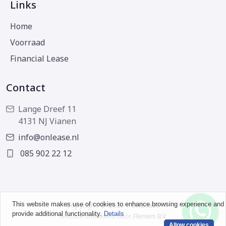
Links
Home
Voorraad
Financial Lease
Contact
Lange Dreef 11
4131 NJ Vianen
info@onlease.nl
085 902 22 12
This website makes use of cookies to enhance browsing experience and
Copyright © 2026 - OnLease
provide additional functionality.
Details
Website ontwikkeld door
Flentem B.V.
Allow cookies