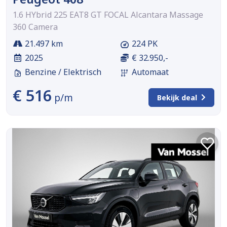
1.6 HYbrid 225 EAT8 GT FOCAL Alcantara Massage
360 Camera
21.497 km
224 PK
2025
€ 32.950,-
Benzine / Elektrisch
Automaat
€ 516
p/m
Bekijk deal