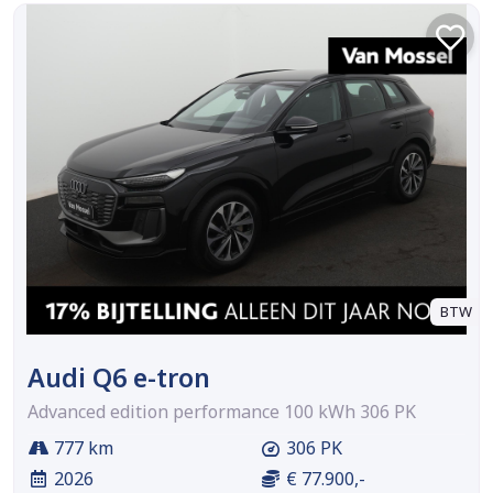
BTW
Audi Q6 e-tron
Advanced edition performance 100 kWh 306 PK
777 km
306 PK
2026
€ 77.900,-