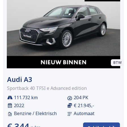
BTW
Audi A3
Sportback 40 TFSI e Advanced edition
111.732 km
204 PK
2022
€ 21.945,-
Benzine / Elektrisch
Automaat
€ 344