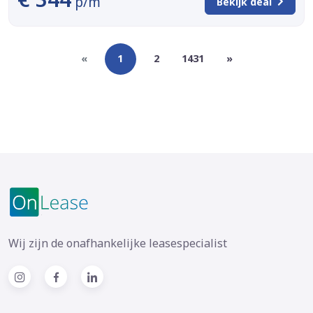
p/m
Bekijk deal
«
1
2
1431
»
Wij zijn de onafhankelijke leasespecialist