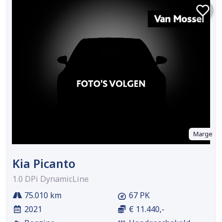
Marge
Kia Picanto
1.0 DPi DynamicLine
75.010 km
67 PK
2021
€ 11.440,-