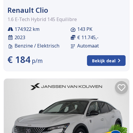
Renault Clio
1.6 E-Tech Hybrid 145 Equilibre
174.922 km
143 PK
2023
€ 11.745,-
Benzine / Elektrisch
Automaat
€ 184
p/m
Bekijk deal