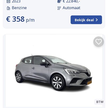
2023
€ 22.840,-
Benzine
Automaat
€ 358
p/m
Bekijk deal
BTW