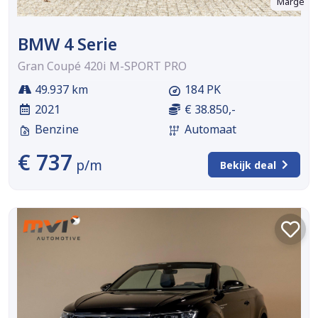
Marge
BMW 4 Serie
Gran Coupé 420i M-SPORT PRO
49.937 km
184 PK
2021
€ 38.850,-
Benzine
Automaat
€ 737
p/m
Bekijk deal