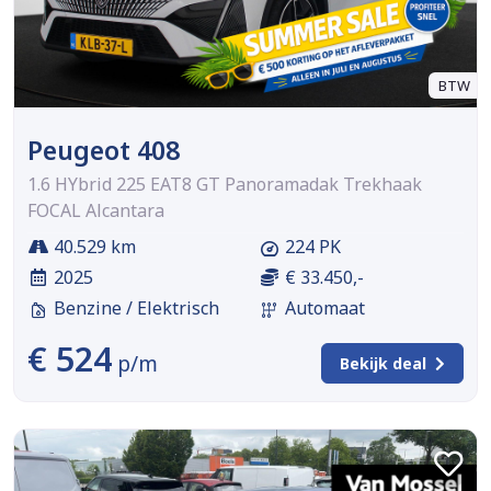
BTW
Peugeot 408
1.6 HYbrid 225 EAT8 GT Panoramadak Trekhaak
FOCAL Alcantara
40.529 km
224 PK
2025
€ 33.450,-
Benzine / Elektrisch
Automaat
€ 524
p/m
Bekijk deal