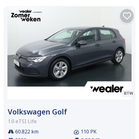
BTW
Volkswagen Golf
1.0 eTSI Life
60.822 km
110 PK