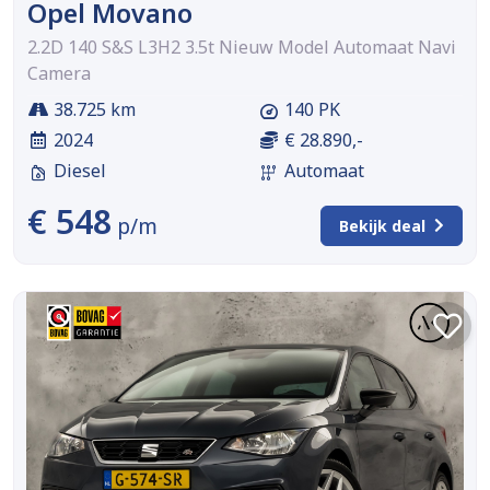
Opel Movano
2.2D 140 S&S L3H2 3.5t Nieuw Model Automaat Navi
Camera
38.725 km
140 PK
2024
€ 28.890,-
Diesel
Automaat
€ 548
p/m
Bekijk deal