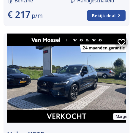
Benzine
Handgeschakeld
€ 217
p/m
Bekijk deal
Marge