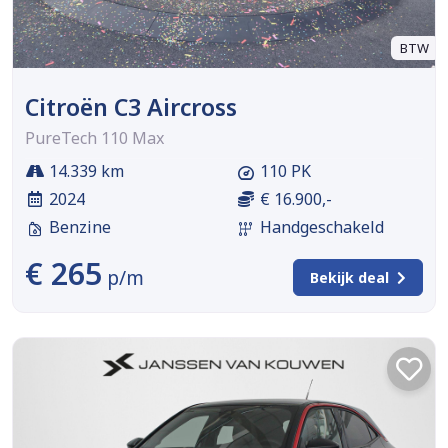
BTW
Citroën C3 Aircross
PureTech 110 Max
14.339 km
110 PK
2024
€ 16.900,-
Benzine
Handgeschakeld
€ 265
p/m
Bekijk deal