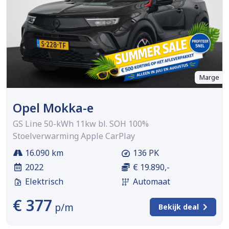
Marge
Opel Mokka-e
GS Line 50-kWh 11kw bl. SOH 100%
Stoelverwarming Apple CarPlay
16.090 km
136 PK
2022
€ 19.890,-
Elektrisch
Automaat
€ 377
p/m
Bekijk deal