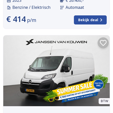
2023
€ 26.400,-
Benzine / Elektrisch
Automaat
€ 414
p/m
Bekijk deal
BTW