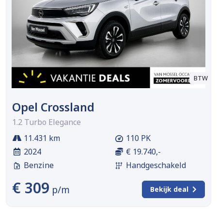
BTW
Opel Crossland
1.2 Turbo Elegance
11.431 km
110 PK
2024
€ 19.740,-
Benzine
Handgeschakeld
€ 309
p/m
Bekijk deal