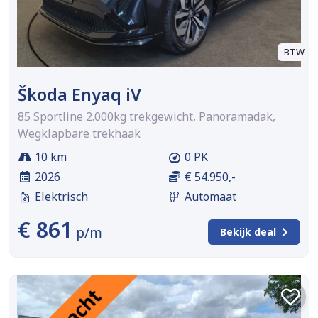
BTW
Škoda Enyaq iV
85 Sportline 2.000kg trekgewicht, Panoramadak,
Wegklapbare trekhaak
10 km
0 PK
2026
€ 54.950,-
Elektrisch
Automaat
€ 861
p/m
Bekijk deal