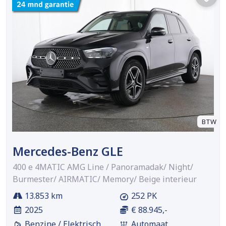
BTW
Mercedes-Benz GLE
400 e 4MATIC AMG Line / Panoramadak/ Night/
Burmester/ AIRMATIC/ Memory/ Beige interieur
13.853 km
252 PK
2025
€ 88.945,-
Benzine / Elektrisch
Automaat