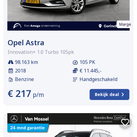
Marge
Opel Astra
Innovation+ 1.0 Turbo 105pk
98.163 km
105 PK
2018
€ 11.445,-
Benzine
Handgeschakeld
€ 217
p/m
Bekijk deal