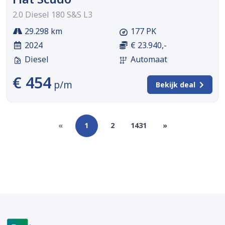
2.0 Diesel 180 S&S L3
29.298 km
177 PK
2024
€ 23.940,-
Diesel
Automaat
€ 454
p/m
Bekijk deal
«
1
2
1431
»