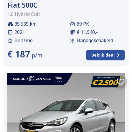
Fiat 500C
1.0 Hybrid Cult
35.539 km
69 PK
2021
€ 11.940,-
Benzine
Handgeschakeld
€ 187
p/m
Bekijk deal