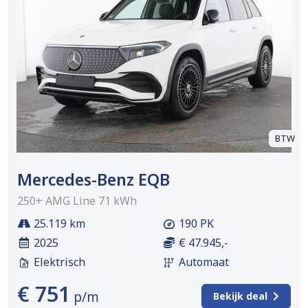
BTW
Mercedes-Benz EQB
250+ AMG Line 71 kWh
25.119 km
190 PK
2025
€ 47.945,-
Elektrisch
Automaat
€ 751
p/m
Bekijk deal