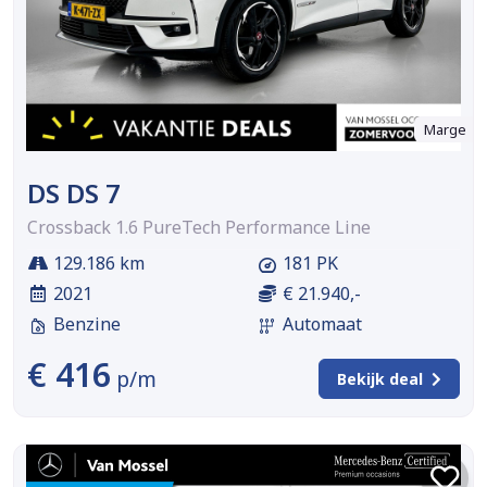
Marge
DS DS 7
Crossback 1.6 PureTech Performance Line
129.186 km
181 PK
2021
€ 21.940,-
Benzine
Automaat
€ 416
p/m
Bekijk deal