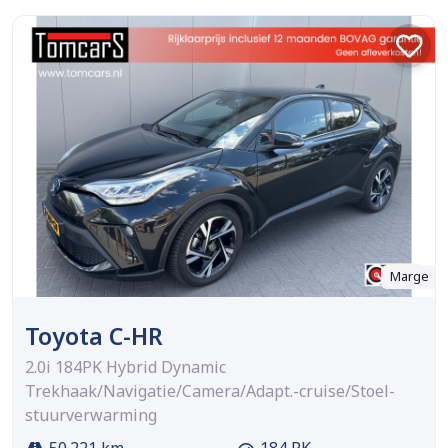
Marge
Toyota C-HR
2.0i 184PK Hybrid Dynamic
Trekhaak/Navigatie/Camera/Adapt.-cruise/Stoel-
stuurverwarming
50.221 km
184 PK