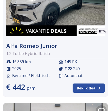
BTW
Alfa Romeo Junior
1.2 Turbo Hybrid Ibrida
16.859 km
145 PK
2025
€ 28.240,-
Benzine / Elektrisch
Automaat
€ 442
p/m
Bekijk deal