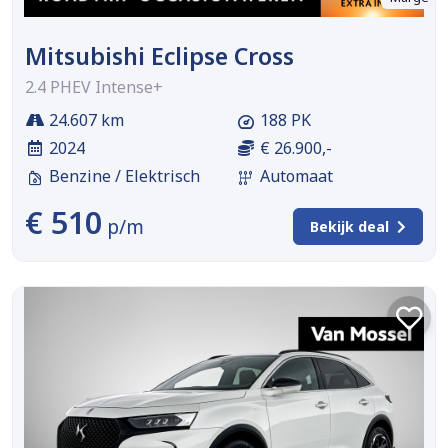
Mitsubishi Eclipse Cross
2.4 PHEV Intense+
24.607 km
188 PK
2024
€ 26.900,-
Benzine / Elektrisch
Automaat
€ 510
p/m
Bekijk deal