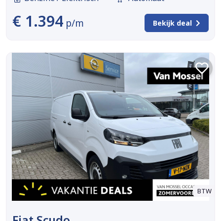
€ 1.394
p/m
Bekijk deal
BTW
Fiat Scudo