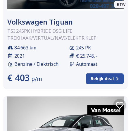
BTW
Volkswagen Tiguan
TSI 245PK HYBRIDE DSG LIFE
TREKHAAK/VIRTUAL/NAVI/ELEKTR.KLEP
84.663 km
245 PK
2021
€ 25.745,-
Benzine / Elektrisch
Automaat
€ 403
p/m
Bekijk deal