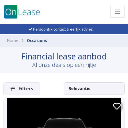
Persoonlijk contact & eerlijk advies
Home
Occasions
Financial lease aanbod
Al onze deals op een rijtje
Filters