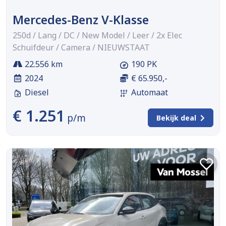
Mercedes-Benz V-Klasse
250d / Lang / DC / New Model / Leer / 2x Elec
Schuifdeur / Camera / NIEUWSTAAT
22.556 km
190 PK
2024
€ 65.950,-
Diesel
Automaat
€ 1.251
p/m
Bekijk deal