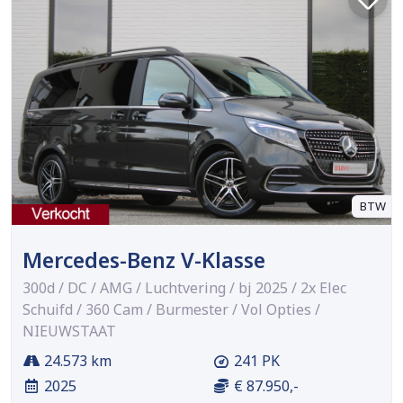
BTW
Mercedes-Benz V-Klasse
300d / DC / AMG / Luchtvering / bj 2025 / 2x Elec
Schuifd / 360 Cam / Burmester / Vol Opties /
NIEUWSTAAT
24.573 km
241 PK
2025
€ 87.950,-