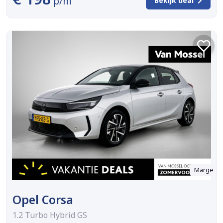
p/m
Bekijk deal
Marge
Opel Corsa
1.2 Turbo Hybrid GS