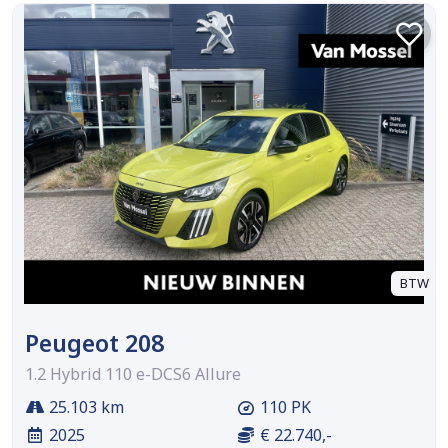
BTW
Peugeot 208
1.2 Hybrid 110 e-DCS6 Allure
25.103 km
110 PK
2025
€ 22.740,-