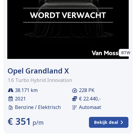
BTW
Opel Grandland X
1.6 Turbo Hybrid Innovation
38.171 km
228 PK
2021
€ 22.440,-
Benzine / Elektrisch
Automaat
€ 351
p/m
Bekijk deal