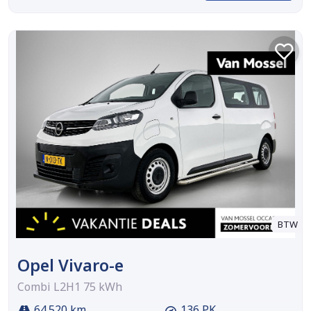
BTW
Opel Vivaro-e
Combi L2H1 75 kWh
64.520 km
136 PK