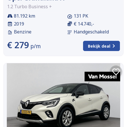
1.2 Turbo Business +
81.192 km
131 PK
2019
€ 14.740,-
Benzine
Handgeschakeld
€ 279
p/m
Bekijk deal