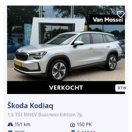
BTW
Škoda Kodiaq
1.5 TSI MHEV Business Edition 7p.
151 km
150 PK