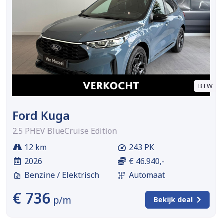
BTW
Ford Kuga
2.5 PHEV BlueCruise Edition
12 km
243 PK
2026
€ 46.940,-
Benzine / Elektrisch
Automaat
€ 736
p/m
Bekijk deal