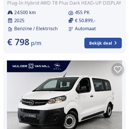
Plug-In Hybrid AWD T8 Plus Dark HEAD-UP DISPLAY
24.500 km
455 PK
2025
€ 50.899,-
Benzine / Elektrisch
Automaat
€ 798
p/m
Bekijk deal