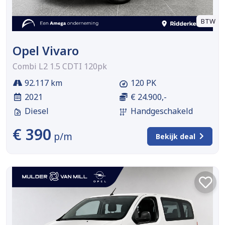
BTW
Opel Vivaro
Combi L2 1.5 CDTI 120pk
92.117 km
120 PK
2021
€ 24.900,-
Diesel
Handgeschakeld
€ 390
p/m
Bekijk deal