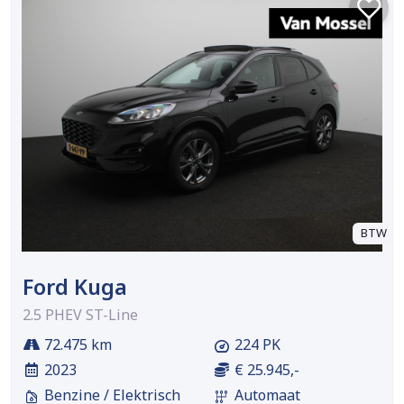
BTW
Ford Kuga
2.5 PHEV ST-Line
72.475 km
224 PK
2023
€ 25.945,-
Benzine / Elektrisch
Automaat