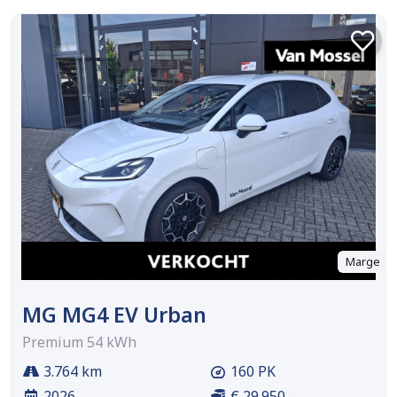
Marge
MG MG4 EV Urban
Premium 54 kWh
3.764 km
160 PK
2026
€ 29.950,-