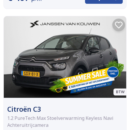
BTW
Citroën C3
1.2 PureTech Max Stoelverwarming Keyless Navi
Achteruitrijcamera