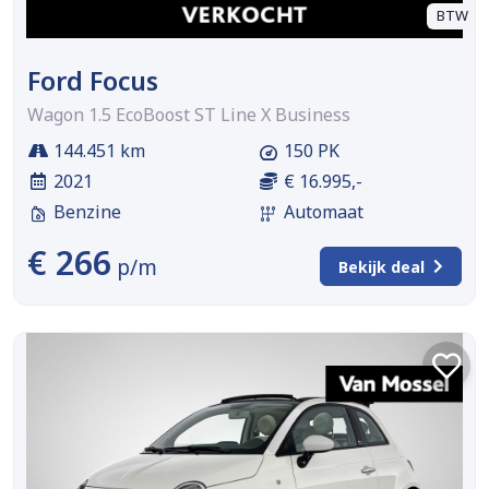
BTW
Ford Focus
Wagon 1.5 EcoBoost ST Line X Business
144.451 km
150 PK
2021
€ 16.995,-
Benzine
Automaat
€ 266
p/m
Bekijk deal