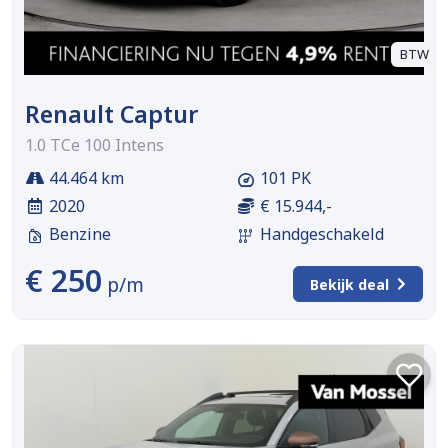
BTW
Renault Captur
1.0 TCe 100 Intens
44.464 km
101 PK
2020
€ 15.944,-
Benzine
Handgeschakeld
€ 250
p/m
Bekijk deal