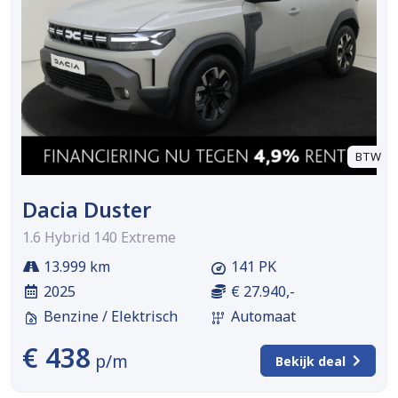
BTW
Dacia Duster
1.6 Hybrid 140 Extreme
13.999 km
141 PK
2025
€ 27.940,-
Benzine / Elektrisch
Automaat
€ 438
p/m
Bekijk deal