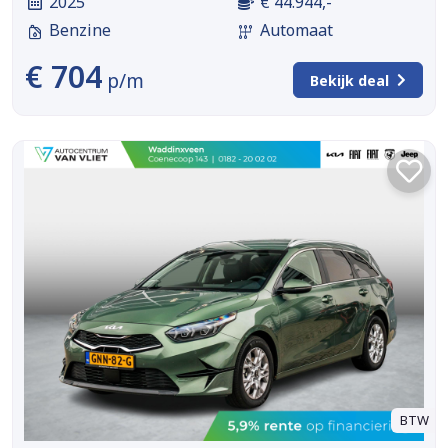
2025
€ 44.944,-
Benzine
Automaat
€ 704
p/m
Bekijk deal
BTW