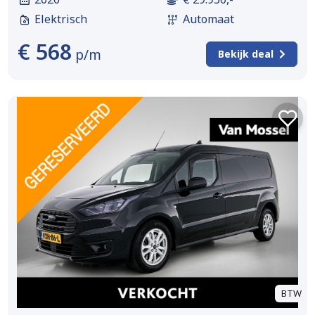
Elektrisch
Automaat
€ 568
p/m
Bekijk deal
BTW