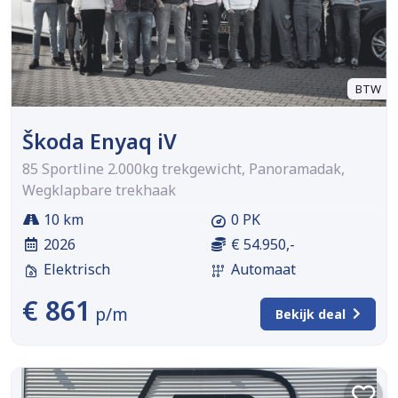
BTW
Škoda Enyaq iV
85 Sportline 2.000kg trekgewicht, Panoramadak,
Wegklapbare trekhaak
10 km
0 PK
2026
€ 54.950,-
Elektrisch
Automaat
€ 861
p/m
Bekijk deal