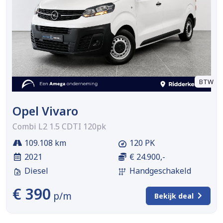
BTW
Opel Vivaro
Combi L2 1.5 CDTI 120pk
109.108 km
120 PK
2021
€ 24.900,-
Diesel
Handgeschakeld
€ 390
p/m
Bekijk deal