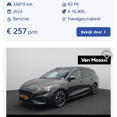
34.819 km
83 PK
2024
€ 16.400,-
Benzine
Handgeschakeld
€ 257
p/m
Bekijk deal