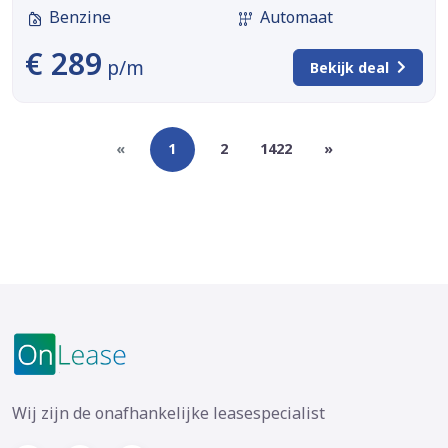
Benzine
Automaat
€ 289
p/m
Bekijk deal
«
1
2
1422
»
Wij zijn de onafhankelijke leasespecialist