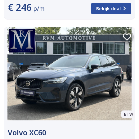
€ 246
p/m
Bekijk deal
BTW
Volvo XC60