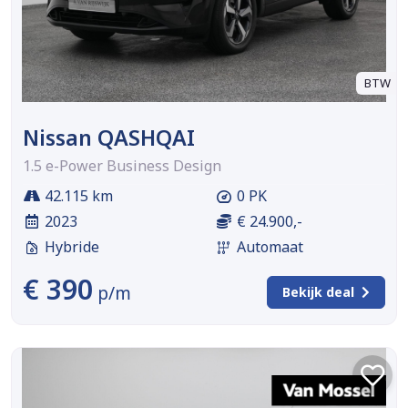
BTW
Nissan QASHQAI
1.5 e-Power Business Design
42.115 km
0 PK
2023
€ 24.900,-
Hybride
Automaat
€ 390
p/m
Bekijk deal