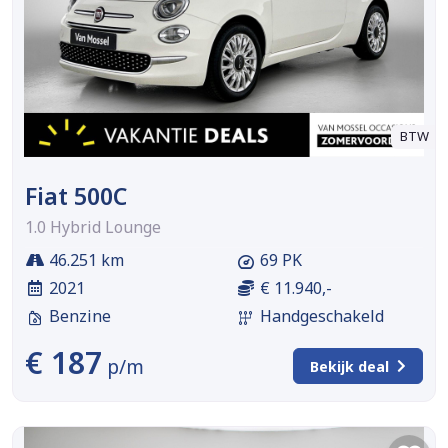
BTW
Fiat 500C
1.0 Hybrid Lounge
46.251 km
69 PK
2021
€ 11.940,-
Benzine
Handgeschakeld
€ 187
p/m
Bekijk deal