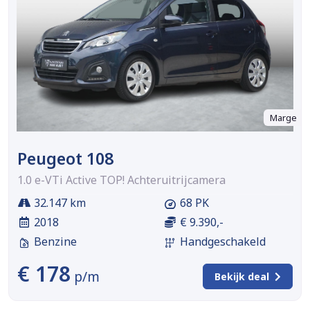
Marge
Peugeot 108
1.0 e-VTi Active TOP! Achteruitrijcamera
32.147 km
68 PK
2018
€ 9.390,-
Benzine
Handgeschakeld
€ 178
p/m
Bekijk deal