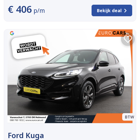
€ 406
p/m
Bekijk deal
BTW
Ford Kuga