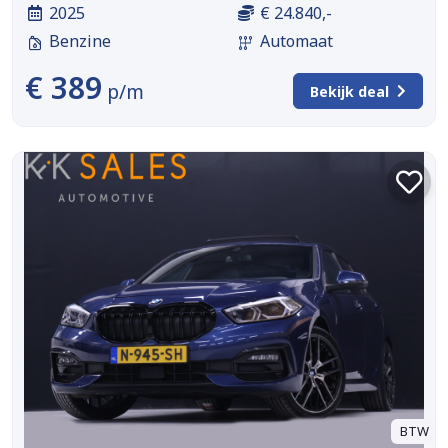
2025
€ 24.840,-
Benzine
Automaat
€ 389
p/m
Bekijk deal
BTW