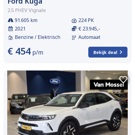
Ford Kuga
2.5 PHEV Vignale
91.605 km
224 PK
2021
€ 23.945,-
Benzine / Elektrisch
Automaat
€ 454
p/m
Bekijk deal