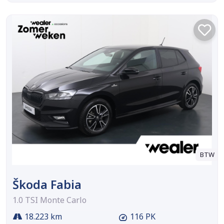
BTW
Škoda Fabia
1.0 TSI Monte Carlo
18.223 km
116 PK