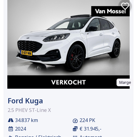
Marge
Ford Kuga
2.5 PHEV ST-Line X
34.837 km
224 PK
2024
€ 31.945,-