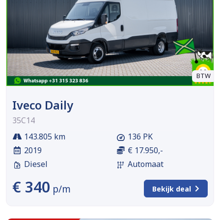
BTW
Iveco Daily
35C14
143.805 km
136 PK
2019
€ 17.950,-
Diesel
Automaat
€ 340
p/m
Bekijk deal