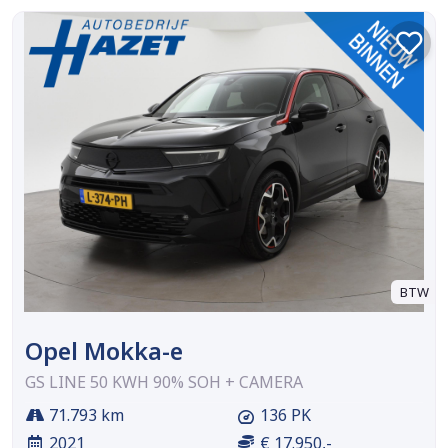
BTW
Opel Mokka-e
GS LINE 50 KWH 90% SOH + CAMERA
71.793 km
136 PK
2021
€ 17.950,-