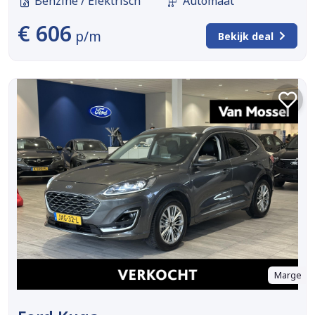
Benzine / Elektrisch
Automaat
€ 606
p/m
Bekijk deal
Marge