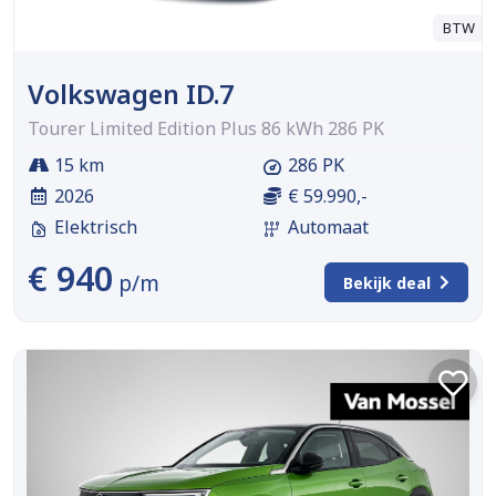
BTW
Volkswagen ID.7
Tourer Limited Edition Plus 86 kWh 286 PK
15 km
286 PK
2026
€ 59.990,-
Elektrisch
Automaat
€ 940
p/m
Bekijk deal