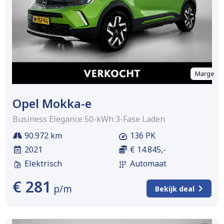
Marge
Opel Mokka-e
Business Elegance 50-kWh 3-Fase Laden
90.972 km
136 PK
2021
€ 14.845,-
Elektrisch
Automaat
€ 281
p/m
Bekijk deal