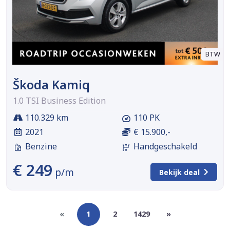
BTW
Škoda Kamiq
1.0 TSI Business Edition
110.329 km
110 PK
2021
€ 15.900,-
Benzine
Handgeschakeld
€ 249
p/m
Bekijk deal
«
1
2
1429
»