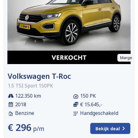
Marge
Volkswagen T-Roc
1.5 TSI Sport 150PK
122.350 km
150 PK
2018
€ 15.645,-
Benzine
Handgeschakeld
€ 296
p/m
Bekijk deal