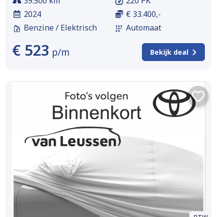
39.500 km
220 PK
2024
€ 33.400,-
Benzine / Elektrisch
Automaat
€ 523
p/m
Bekijk deal
BTW