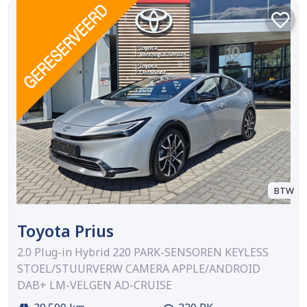
BTW
Toyota Prius
2.0 Plug-in Hybrid 220 PARK-SENSOREN KEYLESS
STOEL/STUURVERW CAMERA APPLE/ANDROID
DAB+ LM-VELGEN AD-CRUISE