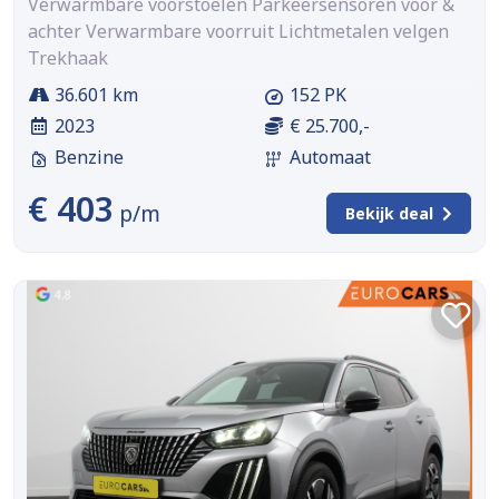
Verwarmbare voorstoelen Parkeersensoren voor &
achter Verwarmbare voorruit Lichtmetalen velgen
Trekhaak
36.601 km
152 PK
2023
€ 25.700,-
Benzine
Automaat
€ 403
p/m
Bekijk deal