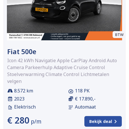
BTW
Fiat 500e
Icon 42 kWh Navigatie Apple CarPlay Android Auto
Camera Parkeerhulp Adaptive Cruise Control
Stoelverwarming Climate Control Lichtmetalen
velgen
8.572 km
118 PK
2023
€ 17.890,-
Elektrisch
Automaat
€ 280
p/m
Bekijk deal