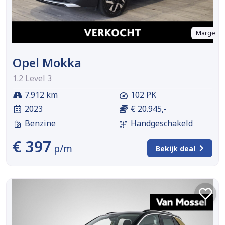
Marge
Opel Mokka
1.2 Level 3
7.912 km
102 PK
2023
€ 20.945,-
Benzine
Handgeschakeld
€ 397
p/m
Bekijk deal