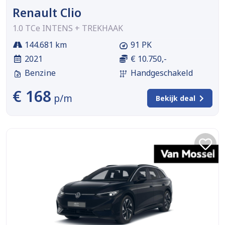
Renault Clio
1.0 TCe INTENS + TREKHAAK
144.681 km
91 PK
2021
€ 10.750,-
Benzine
Handgeschakeld
€ 168
p/m
Bekijk deal