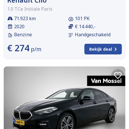
Renault Clio
1.0 TCe Initiale Paris
71.923 km
101 PK
2020
€ 14.440,-
Benzine
Handgeschakeld
€ 274
p/m
Bekijk deal