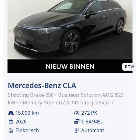
BTW
Mercedes-Benz CLA
Shooting Brake 250+ Business Solution AMG 85.5
kWh / Memory-Stoelen / Achteruitrijcamera /
15.000 km
272 PK
2026
€ 54.945,-
Elektrisch
Automaat