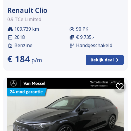
Renault Clio
0.9 TCe Limited
109.739 km
90 PK
2018
€ 9.735,-
Benzine
Handgeschakeld
€ 184
p/m
Bekijk deal