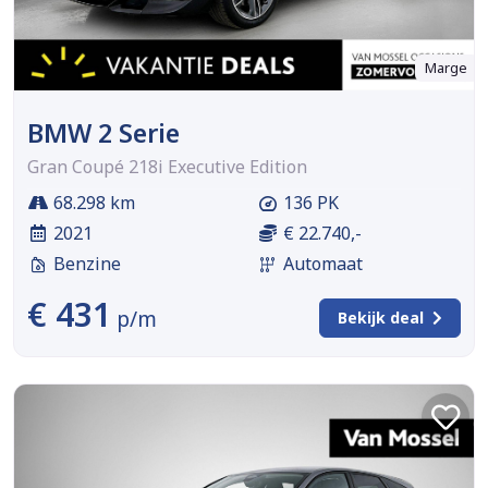
Marge
BMW 2 Serie
Gran Coupé 218i Executive Edition
68.298 km
136 PK
2021
€ 22.740,-
Benzine
Automaat
€ 431
p/m
Bekijk deal