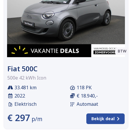
BTW
Fiat 500C
500e 42 kWh Icon
33.481 km
118 PK
2022
€ 18.940,-
Elektrisch
Automaat
€ 297
p/m
Bekijk deal