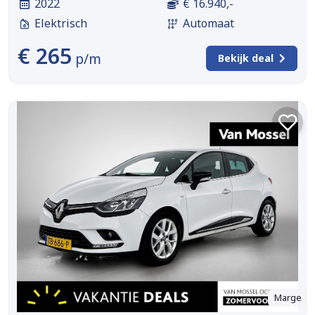
2022
€ 16.940,-
Elektrisch
Automaat
€ 265
p/m
Bekijk deal
Marge