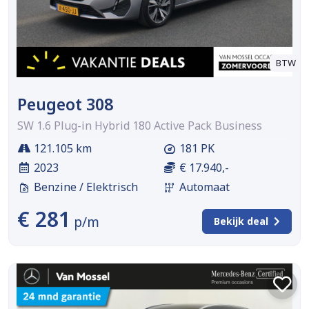
BTW
Peugeot 308
SW 1.6 Plug-in Hybrid 180 Active Pack Business
121.105 km
181 PK
2023
€ 17.940,-
Benzine / Elektrisch
Automaat
€ 281
p/m
Bekijk deal