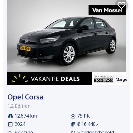
Marge
Opel Corsa
1.2 Edition
12.674 km
75 PK
2024
€ 16.440,-
Benzine
Handgeschakeld