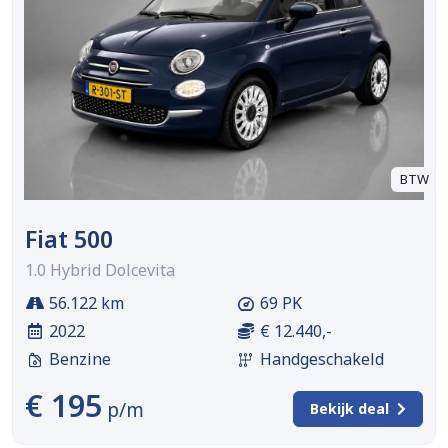
BTW
Fiat 500
1.0 Hybrid Dolcevita
56.122 km
69 PK
2022
€ 12.440,-
Benzine
Handgeschakeld
€ 195
p/m
Bekijk deal