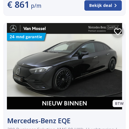
€ 861
p/m
Bekijk deal
BTW
Mercedes-Benz EQE