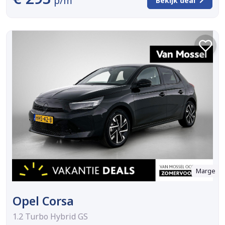
p/m
Bekijk deal
Marge
Opel Corsa
1.2 Turbo Hybrid GS