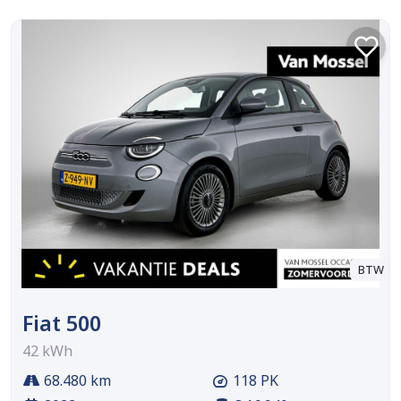
BTW
Fiat 500
42 kWh
68.480 km
118 PK