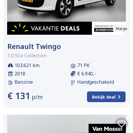
Marge
Renault Twingo
1.0 SCe Collection
103.621 km
71 PK
2018
€ 6.940,-
Benzine
Handgeschakeld
€ 131
p/m
Bekijk deal