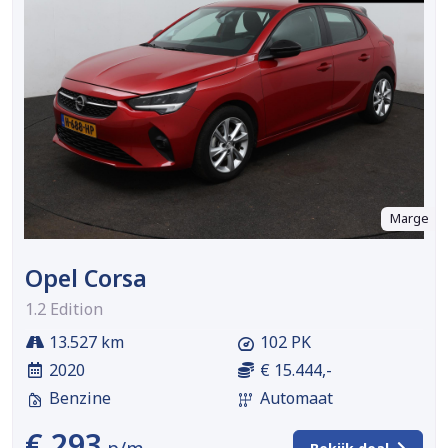
Marge
Opel Corsa
1.2 Edition
13.527 km
102 PK
2020
€ 15.444,-
Benzine
Automaat
€ 293