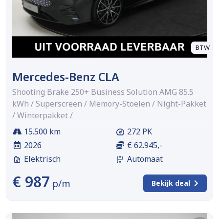
BTW
Mercedes-Benz CLA
Shooting Brake 250+ Business Solution AMG 85.5
kWh / Superscreen / Memory-Stoelen / Night-Pakket
/ Winterpakket /
15.500 km
272 PK
2026
€ 62.945,-
Elektrisch
Automaat
€ 987
p/m
Bekijk deal