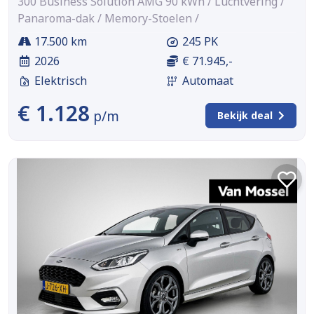
300 Business Solution AMG 90 kWh / Luchtvering /
Panaroma-dak / Memory-Stoelen /
17.500 km
245 PK
2026
€ 71.945,-
Elektrisch
Automaat
€ 1.128
p/m
Bekijk deal