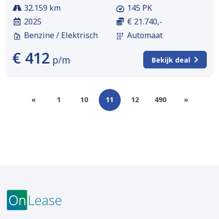
32.159 km
145 PK
2025
€ 21.740,-
Benzine / Elektrisch
Automaat
€ 412
p/m
Bekijk deal
«
1
10
11
12
490
»