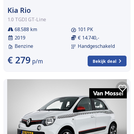
Kia Rio
1.0 TGDI GT-Line
68.588 km
101 PK
2019
€ 14.740,-
Benzine
Handgeschakeld
€ 279
p/m
Bekijk deal