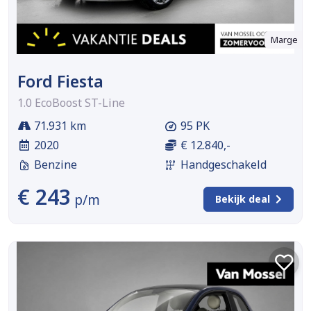
Marge
Ford Fiesta
1.0 EcoBoost ST-Line
71.931 km
95 PK
2020
€ 12.840,-
Benzine
Handgeschakeld
€ 243
p/m
Bekijk deal