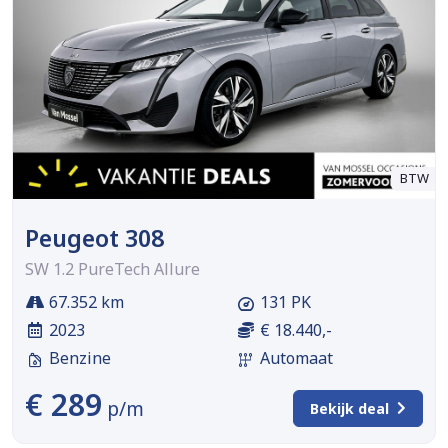
BTW
Peugeot 308
SW 1.2 PureTech Allure
67.352 km
131 PK
2023
€ 18.440,-
Benzine
Automaat
€ 289
p/m
Bekijk deal