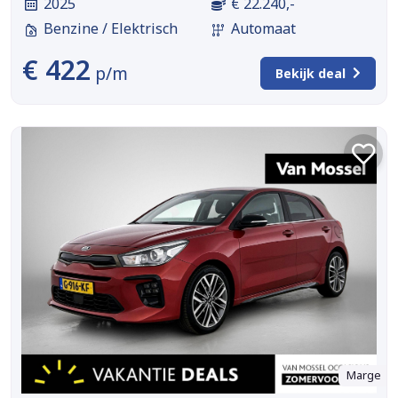
2025
€ 22.240,-
Benzine / Elektrisch
Automaat
€ 422
p/m
Bekijk deal
Marge