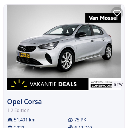
BTW
Opel Corsa
1.2 Edition
51.401 km
75 PK
2022
€ 11.740,-