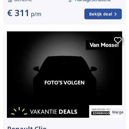
€ 311
p/m
Bekijk deal
Marge