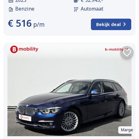
2023
€ 32.945,-
Benzine
Automaat
€ 516
p/m
Bekijk deal
Marge