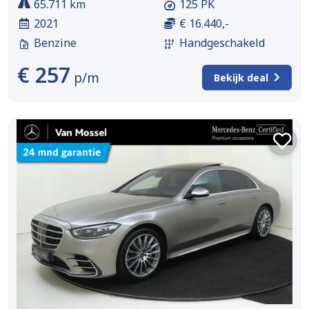
65.711 km
125 PK
2021
€ 16.440,-
Benzine
Handgeschakeld
€ 257
p/m
Bekijk deal