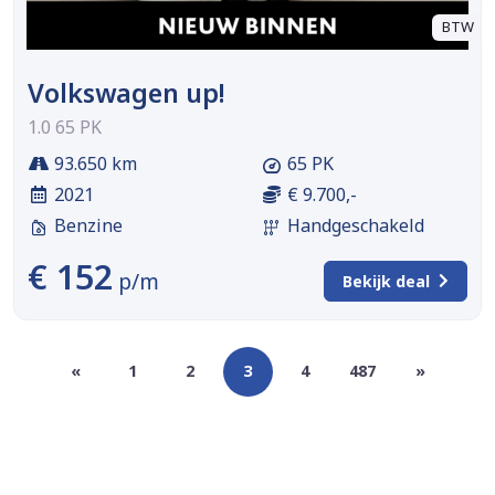
BTW
Volkswagen up!
1.0 65 PK
93.650 km
65 PK
2021
€ 9.700,-
Benzine
Handgeschakeld
€ 152
p/m
Bekijk deal
«
1
2
3
4
487
»