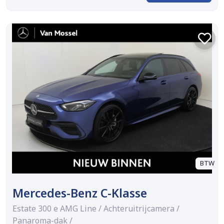
BTW
Mercedes-Benz C-Klasse
Estate 300 e AMG Line / Achteruitrijcamera /
Panaroma-dak /