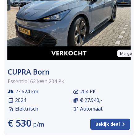
Marge
CUPRA Born
Essential 62 kWh 204 PK
23.624 km
204 PK
2024
€ 27.940,-
Elektrisch
Automaat
€ 530
p/m
Bekijk deal