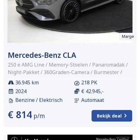
Marge
Mercedes-Benz CLA
250 e AMG Line / Memory-Stoelen / Panaromadak /
Night-Pakket / 360Graden-Camera / Burmester /
36.945 km
218 PK
2024
€ 42.945,-
Benzine / Elektrisch
Automaat
€ 814
p/m
Bekijk deal