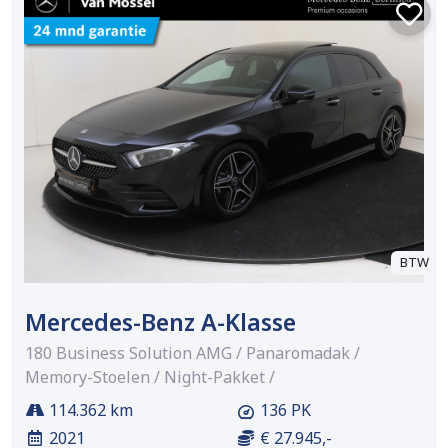
BTW
Mercedes-Benz A-Klasse
180 Business Solution AMG / Panaromadak /
Memory-Stoelen / Night-Pakket /
114.362 km
136 PK
2021
€ 27.945,-