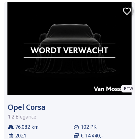
BTW
Opel Corsa
1.2 Elegance
76.082 km
102 PK
2021
€ 14.440,-