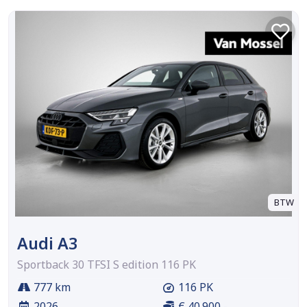
BTW
Audi A3
Sportback 30 TFSI S edition 116 PK
777 km
116 PK
2026
€ 40.900,-