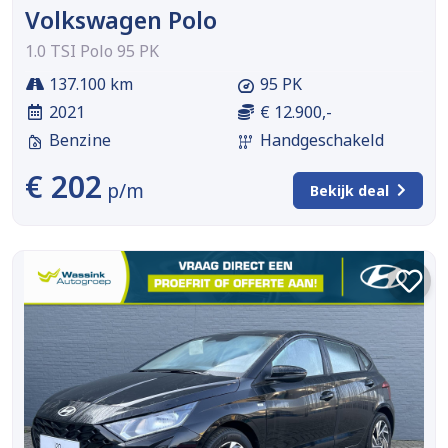
Volkswagen Polo
1.0 TSI Polo 95 PK
137.100 km
95 PK
2021
€ 12.900,-
Benzine
Handgeschakeld
€ 202
p/m
Bekijk deal