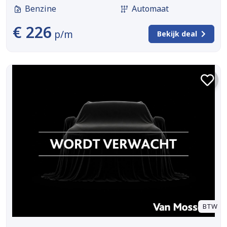
Benzine
Automaat
€ 226
p/m
Bekijk deal
BTW