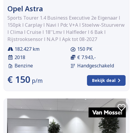
Opel Astra
Sports Tourer 1.4 Business Executive 2e Eigenaar l
150pk l Carplay l Navi l Pdc V+A l Stoelvw-Stuurverw
l Clima l Cruise l 18''Lmv l Halfleder l 6 Bak l
Rijstrooksensor l N.A.P l Apk tot 08-2027
182.427 km
150 PK
2018
€ 7.943,-
Benzine
Handgeschakeld
€ 150
p/m
Bekijk deal