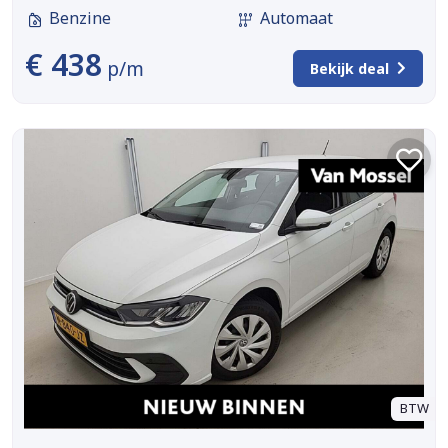
Benzine
Automaat
€ 438
p/m
Bekijk deal
BTW