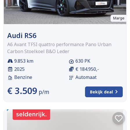
Marge
Audi RS6
A6 Avant TFSI quattro performance Pano Urban
Carbon Stoelkoel B&O Leder
9.853 km
630 PK
2025
€ 184.950,-
Benzine
Automaat
€ 3.509
p/m
Bekijk deal