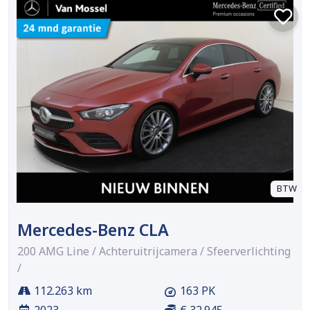
BTW
Mercedes-Benz CLA
200 AMG Line / Achteruitrijcamera / Sfeerverlichting
/
112.263 km
163 PK