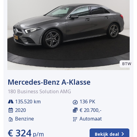
BTW
Mercedes-Benz A-Klasse
180 Business Solution AMG
135.520 km
136 PK
2020
€ 20.700,-
Benzine
Automaat
€ 324
p/m
Bekijk deal