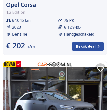
Opel Corsa
1.2 Edition
64.046 km
75 PK
2023
€ 12.940,-
Benzine
Handgeschakeld
€ 202
p/m
Bekijk deal