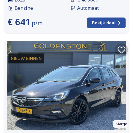
Benzine
Automaat
€ 641
p/m
Bekijk deal
Marge