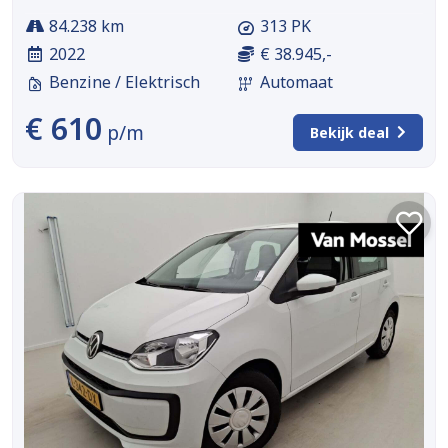
84.238 km
313 PK
2022
€ 38.945,-
Benzine / Elektrisch
Automaat
€ 610
p/m
Bekijk deal