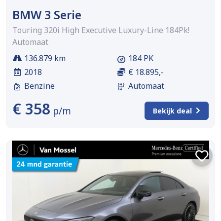
BMW 3 Serie
Touring 320i High Executive Luxury-Line 184Pk!
Automaat
136.879 km
184 PK
2018
€ 18.895,-
Benzine
Automaat
€ 358
p/m
Bekijk deal