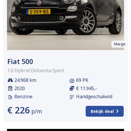
Marge
Fiat 500
1.0 Hybrid Dolcevita Sport
24.968 km
69 PK
2020
€ 11.945,-
Benzine
Handgeschakeld
€ 226
p/m
Bekijk deal