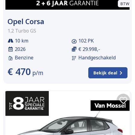
BTW
Opel Corsa
1.2 Turbo GS
10 km
102 PK
2026
€ 29.998,-
Benzine
Handgeschakeld
€ 470
p/m
Bekijk deal