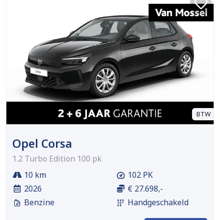
BTW
Opel Corsa
1.2 Turbo Edition 100 pk
10 km
102 PK
2026
€ 27.698,-
Benzine
Handgeschakeld