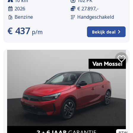
10 km
102 PK
2026
€ 27.897,-
Benzine
Handgeschakeld
€ 437
p/m
Bekijk deal
BTW