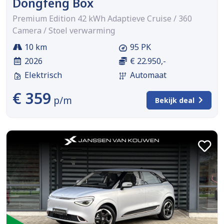
Dongfeng Box
Premium Edition 42 kWh Adaptieve Cruise / 360
Camera / Stoel verwarming
10 km
95 PK
2026
€ 22.950,-
Elektrisch
Automaat
€ 359
p/m
Bekijk deal