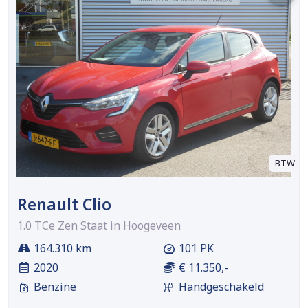
BTW
Renault Clio
1.0 TCe Zen Staat in Hoogeveen
164.310 km
101 PK
2020
€ 11.350,-
Benzine
Handgeschakeld