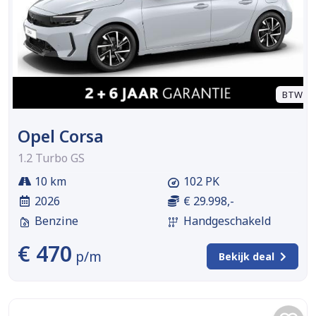
BTW
Opel Corsa
1.2 Turbo GS
10 km
102 PK
2026
€ 29.998,-
Benzine
Handgeschakeld
€ 470
p/m
Bekijk deal