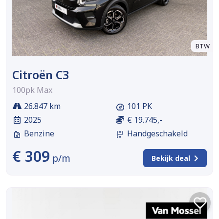
BTW
Citroën C3
100pk Max
26.847 km
101 PK
2025
€ 19.745,-
Benzine
Handgeschakeld
€ 309
p/m
Bekijk deal