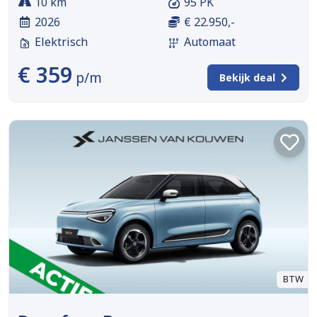
10 km
95 PK
2026
€ 22.950,-
Elektrisch
Automaat
€ 359
p/m
Bekijk deal
BTW