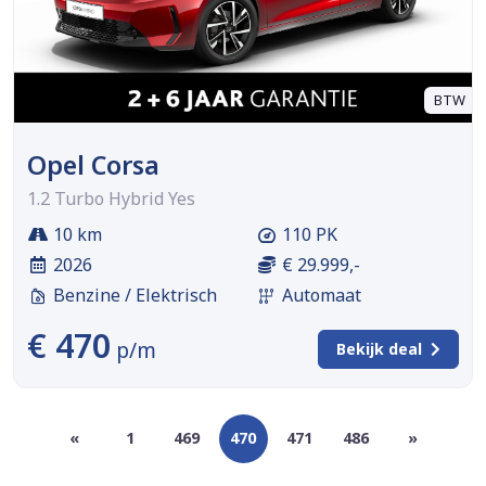
BTW
Opel Corsa
1.2 Turbo Hybrid Yes
10 km
110 PK
2026
€ 29.999,-
Benzine / Elektrisch
Automaat
€ 470
p/m
Bekijk deal
«
1
469
470
471
486
»