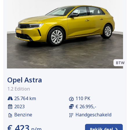
BTW
Opel Astra
1.2 Edition
25.764 km
110 PK
2023
€ 26.995,-
Benzine
Handgeschakeld
€ 423
p/m
Bekijk deal