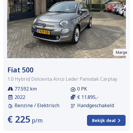
Marge
Fiat 500
1.0 Hybrid Dolcevita Airco Leder Panodak Carplay
77.592 km
0 PK
2022
€ 11.895,-
Benzine / Elektrisch
Handgeschakeld
€ 225
p/m
Bekijk deal