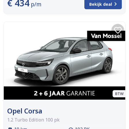
€ 434
p/m
Bekijk deal
BTW
Opel Corsa
1.2 Turbo Edition 100 pk