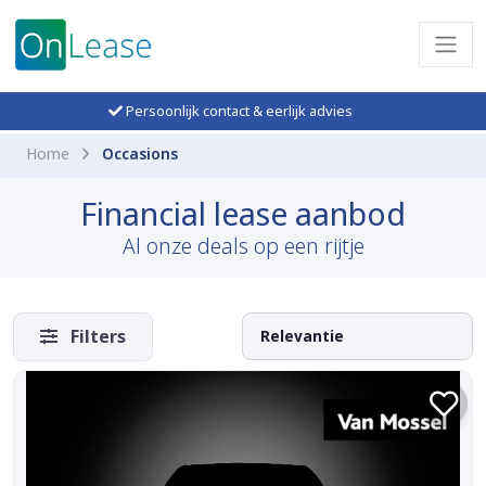
Persoonlijk contact & eerlijk advies
Home
Occasions
Financial lease aanbod
Al onze deals op een rijtje
Filters