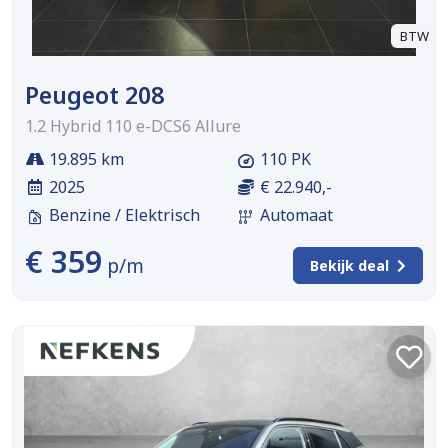
BTW
Peugeot 208
1.2 Hybrid 110 e-DCS6 Allure
19.895 km
110 PK
2025
€ 22.940,-
Benzine / Elektrisch
Automaat
€ 359
p/m
Bekijk deal