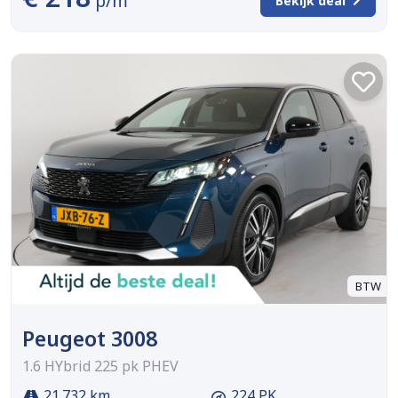
p/m
Bekijk deal
BTW
Peugeot 3008
1.6 HYbrid 225 pk PHEV
21.732 km
224 PK