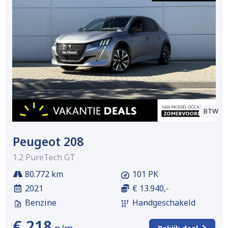
BTW
Peugeot 208
1.2 PureTech GT
80.772 km
101 PK
2021
€ 13.940,-
Benzine
Handgeschakeld
€ 218