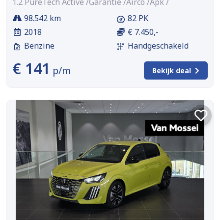
1.2 PureTech Active /Garantie /Airco /Apk /
98.542 km
82 PK
2018
€ 7.450,-
Benzine
Handgeschakeld
€ 141
p/m
Bekijk deal