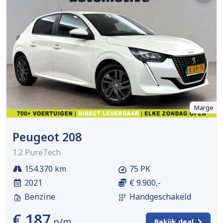
Marge
Peugeot 208
1.2 PureTech
154.370 km
75 PK
2021
€ 9.900,-
Benzine
Handgeschakeld
€ 187
p/m
Bekijk deal