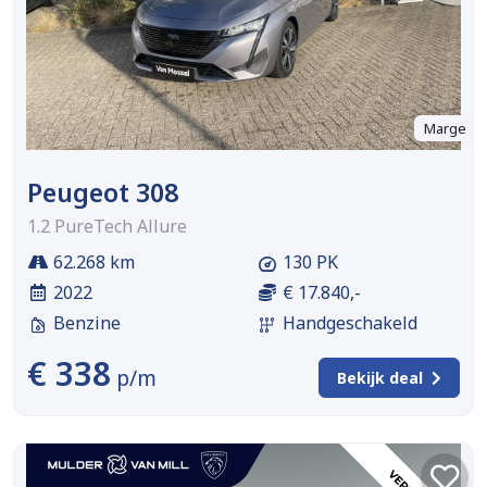
Marge
Peugeot 308
1.2 PureTech Allure
62.268 km
130 PK
2022
€ 17.840,-
Benzine
Handgeschakeld
€ 338
p/m
Bekijk deal