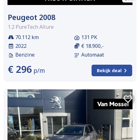
Peugeot 2008
1.2 PureTech Allure
70.112 km
131 PK
2022
€ 18.900,-
Benzine
Automaat
€ 296
p/m
Bekijk deal