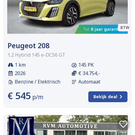
BTW
Peugeot 208
1.2 Hybrid 145 e-DCS6 GT
1 km
145 PK
2026
€ 34.754,-
Benzine / Elektrisch
Automaat
€ 545
p/m
Bekijk deal