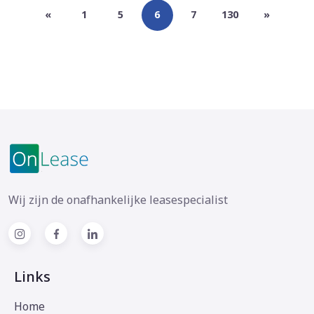
«
1
5
6
7
130
»
Wij zijn de onafhankelijke leasespecialist
Links
Home