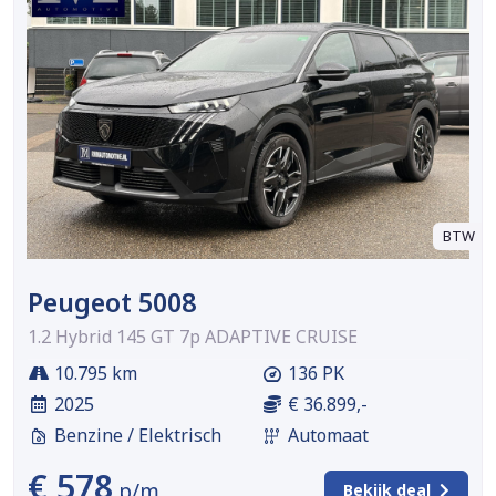
BTW
Peugeot 5008
1.2 Hybrid 145 GT 7p ADAPTIVE CRUISE
10.795 km
136 PK
2025
€ 36.899,-
Benzine / Elektrisch
Automaat
€ 578
p/m
Bekijk deal