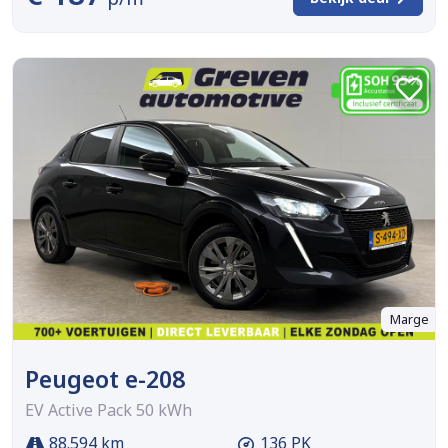
Marge
Peugeot e-208
EV Active Pack 50 kWh
88.594 km
136 PK