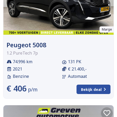
Marge
Peugeot 5008
1.2 PureTech 7p
74.996 km
131 PK
2021
€ 21.400,-
Benzine
Automaat
€ 406
p/m
Bekijk deal