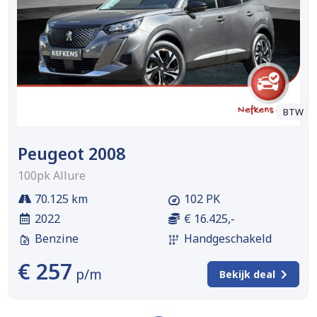
BTW
Peugeot 2008
100pk Allure
70.125 km
102 PK
2022
€ 16.425,-
Benzine
Handgeschakeld
€ 257
p/m
Bekijk deal