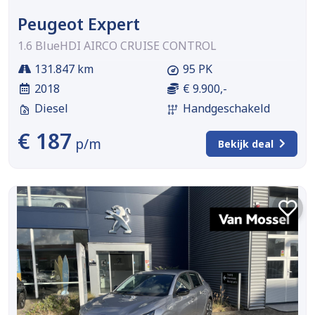
Peugeot Expert
1.6 BlueHDI AIRCO CRUISE CONTROL
131.847 km
95 PK
2018
€ 9.900,-
Diesel
Handgeschakeld
€ 187
p/m
Bekijk deal