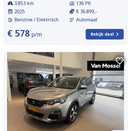
3.853 km
136 PK
2025
€ 36.899,-
Benzine / Elektrisch
Automaat
€ 578
p/m
Bekijk deal