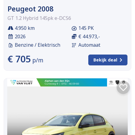
Peugeot 2008
GT 1.2 Hybrid 145pk e-DCS6
4.950 km
145 PK
2026
€ 44.973,-
Benzine / Elektrisch
Automaat
€ 705
p/m
Bekijk deal