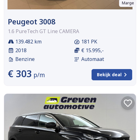
Marge
Peugeot 3008
1.6 PureTech GT Line CAMERA
139.482 km
181 PK
2018
€ 15.995,-
Benzine
Automaat
€ 303
p/m
Bekijk deal