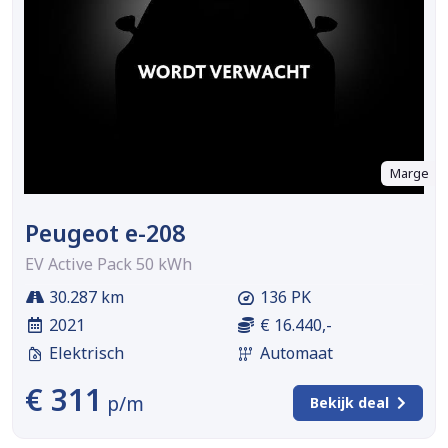
Marge
Peugeot e-208
EV Active Pack 50 kWh
30.287 km
136 PK
2021
€ 16.440,-
Elektrisch
Automaat
€ 311
p/m
Bekijk deal