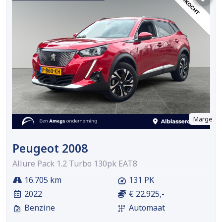
Marge
Peugeot 2008
Allure Pack 1.2 Turbo 130pk EAT8
16.705 km
131 PK
2022
€ 22.925,-
Benzine
Automaat