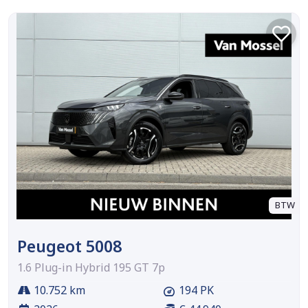
BTW
Peugeot 5008
1.6 Plug-in Hybrid 195 GT 7p
10.752 km
194 PK