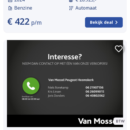
Benzine
Automaat
€ 422
p/m
Bekijk deal
BTW