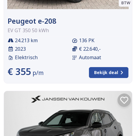
BTW
Peugeot e-208
EV GT 350 50 kWh
24.213 km
136 PK
2023
€ 22.640,-
Elektrisch
Automaat
€ 355
p/m
Bekijk deal