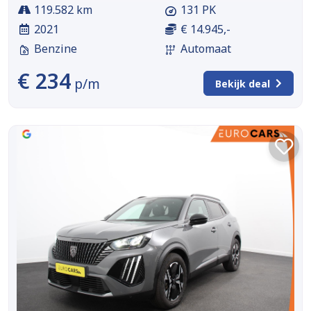
119.582 km
131 PK
2021
€ 14.945,-
Benzine
Automaat
€ 234
p/m
Bekijk deal