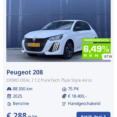
BTW
Peugeot 208
DEMO DEAL I 1.2 PureTech 75pk Style Airco
88.300 km
75 PK
2025
€ 18.400,-
Benzine
Handgeschakeld
€ 288
p/m
Bekijk deal