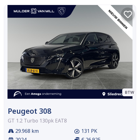
BTW
Peugeot 308
GT 1.2 Turbo 130pk EAT8
29.968 km
131 PK
2024
€ 26.925,-