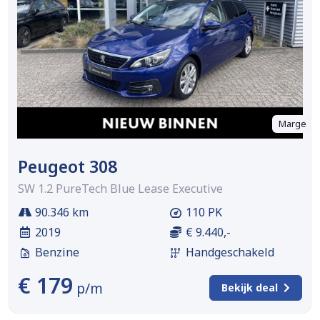
Marge
Peugeot 308
SW 1.2 PureTech Blue Lease Executive
90.346 km
110 PK
2019
€ 9.440,-
Benzine
Handgeschakeld
€ 179
p/m
Bekijk deal