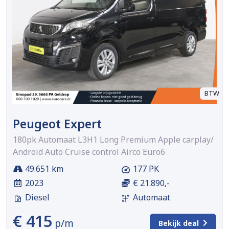
BTW
Peugeot Expert
180pk Automaat L3H1 Long Premium Apple carplay/
Android Auto Cruise control Airco Euro6
49.651 km
177 PK
2023
€ 21.890,-
Diesel
Automaat
€ 415
p/m
Bekijk deal