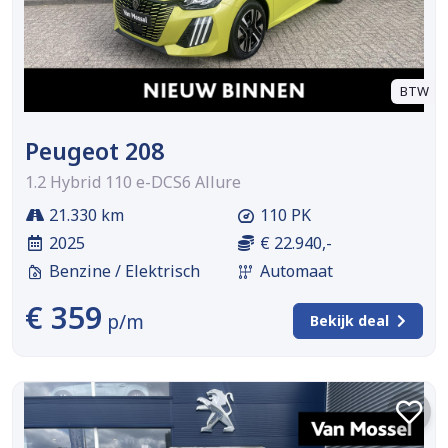
BTW
Peugeot 208
1.2 Hybrid 110 e-DCS6 Allure
21.330 km
110 PK
2025
€ 22.940,-
Benzine / Elektrisch
Automaat
€ 359
p/m
Bekijk deal