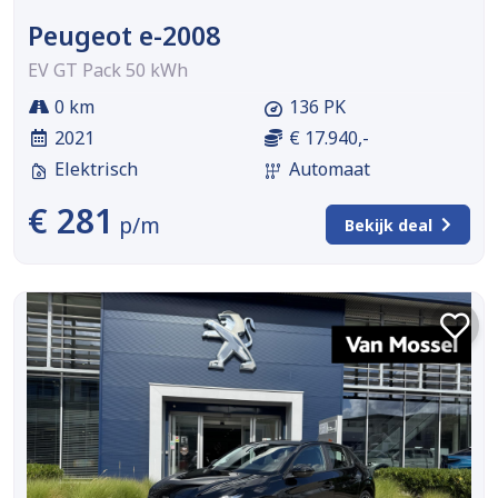
Peugeot e-2008
EV GT Pack 50 kWh
0 km
136 PK
2021
€ 17.940,-
Elektrisch
Automaat
€ 281
p/m
Bekijk deal