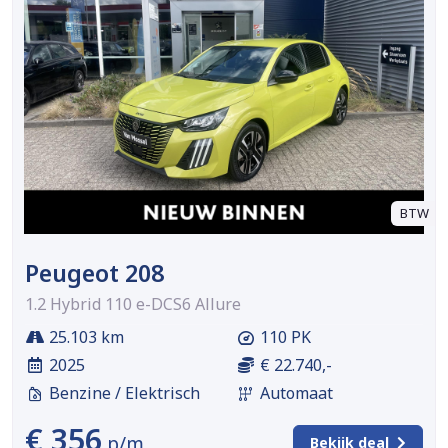
BTW
Peugeot 208
1.2 Hybrid 110 e-DCS6 Allure
25.103 km
110 PK
2025
€ 22.740,-
Benzine / Elektrisch
Automaat
€ 356
p/m
Bekijk deal