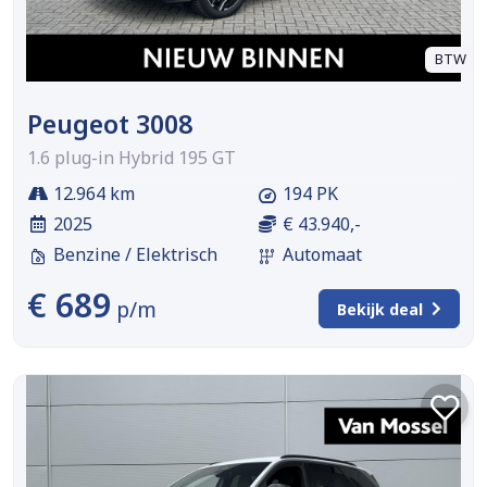
BTW
Peugeot 3008
1.6 plug-in Hybrid 195 GT
12.964 km
194 PK
2025
€ 43.940,-
Benzine / Elektrisch
Automaat
€ 689
p/m
Bekijk deal