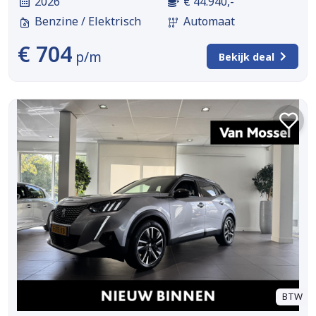
2026
€ 44.940,-
Benzine / Elektrisch
Automaat
€ 704
p/m
Bekijk deal
BTW