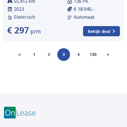
55.412 km
136 PK
2023
€ 18.940,-
Elektrisch
Automaat
€ 297
p/m
Bekijk deal
«
1
2
3
4
130
»