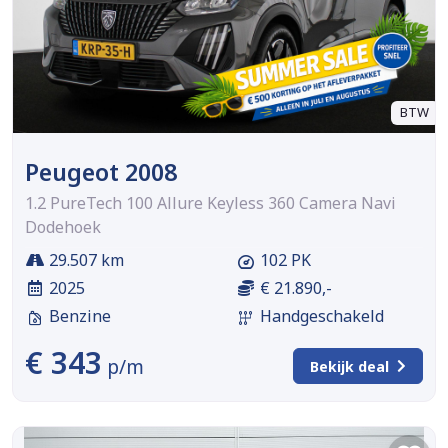
BTW
Peugeot 2008
1.2 PureTech 100 Allure Keyless 360 Camera Navi
Dodehoek
29.507 km
102 PK
2025
€ 21.890,-
Benzine
Handgeschakeld
€ 343
p/m
Bekijk deal