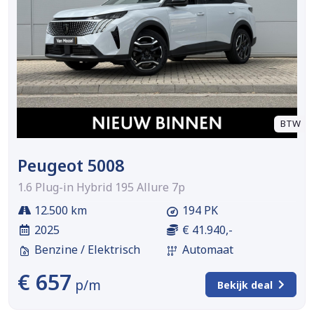
BTW
Peugeot 5008
1.6 Plug-in Hybrid 195 Allure 7p
12.500 km
194 PK
2025
€ 41.940,-
Benzine / Elektrisch
Automaat
€ 657
p/m
Bekijk deal