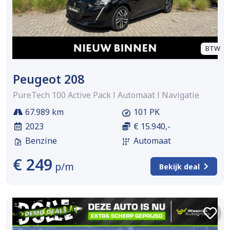
BTW
Peugeot 208
PureTech 100 Active Pack l Automaat l Navigatie
67.989 km
101 PK
2023
€ 15.940,-
Benzine
Automaat
€ 249
p/m
Bekijk deal