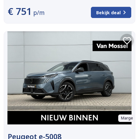
€ 751
p/m
Bekijk deal
Marge
Peugeot e-5008