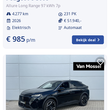
Allure Long Range 97 kWh 7p
4.277 km
231 PK
2026
€ 51.940,-
Elektrisch
Automaat
€ 985
p/m
Bekijk deal