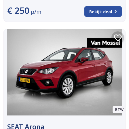
€ 250
p/m
Bekijk deal
BTW
SEAT Arona