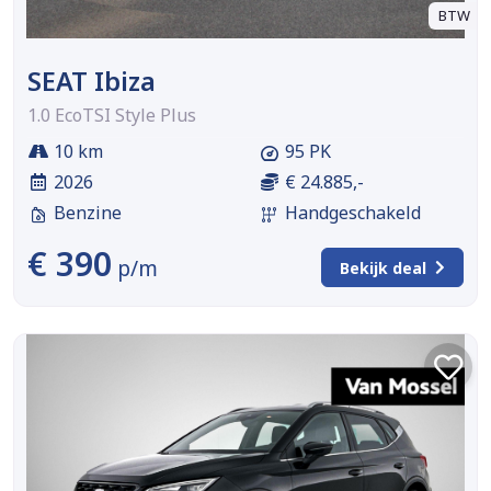
BTW
SEAT Ibiza
1.0 EcoTSI Style Plus
10 km
95 PK
2026
€ 24.885,-
Benzine
Handgeschakeld
€ 390
p/m
Bekijk deal