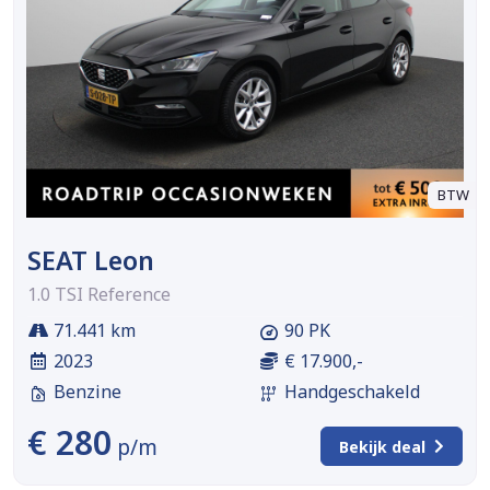
BTW
SEAT Leon
1.0 TSI Reference
71.441 km
90 PK
2023
€ 17.900,-
Benzine
Handgeschakeld
€ 280
p/m
Bekijk deal