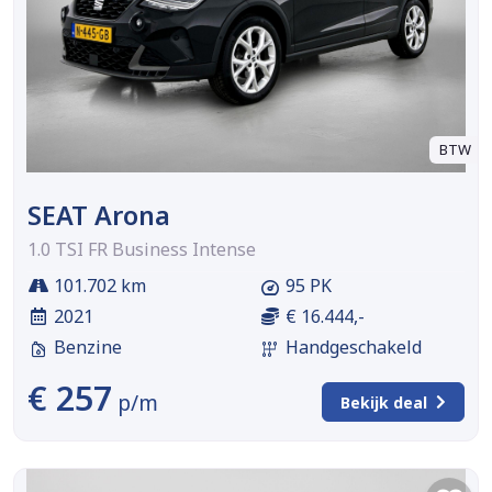
BTW
SEAT Arona
1.0 TSI FR Business Intense
101.702 km
95 PK
2021
€ 16.444,-
Benzine
Handgeschakeld
€ 257
p/m
Bekijk deal