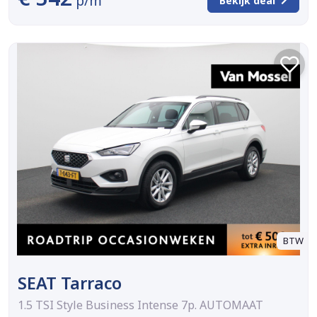
p/m
Bekijk deal
BTW
SEAT Tarraco
1.5 TSI Style Business Intense 7p. AUTOMAAT