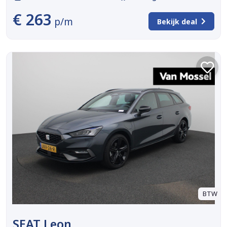
€ 263
p/m
Bekijk deal
BTW
SEAT Leon