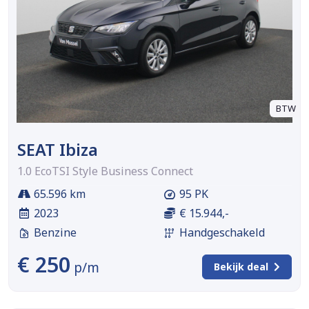
BTW
SEAT Ibiza
1.0 EcoTSI Style Business Connect
65.596 km
95 PK
2023
€ 15.944,-
Benzine
Handgeschakeld
€ 250
p/m
Bekijk deal