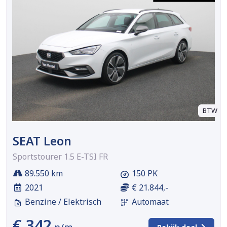
BTW
SEAT Leon
Sportstourer 1.5 E-TSI FR
89.550 km
150 PK
2021
€ 21.844,-
Benzine / Elektrisch
Automaat
€ 342