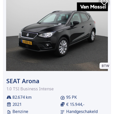
BTW
SEAT Arona
1.0 TSI Business Intense
82.674 km
95 PK
2021
€ 15.944,-
Benzine
Handgeschakeld