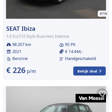
BTW
SEAT Ibiza
1.0 EcoTSI Style Business Intense
98.207 km
95 PK
2021
€ 14.444,-
Benzine
Handgeschakeld
€ 226
p/m
Bekijk deal