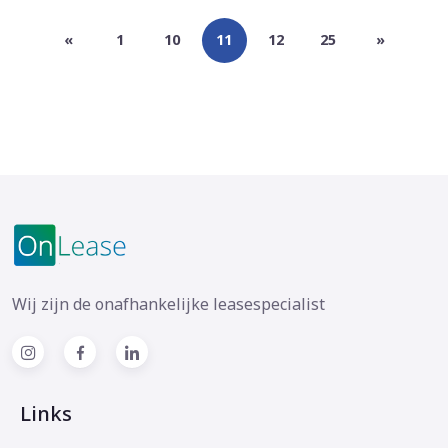
«
1
10
11
12
25
»
Wij zijn de onafhankelijke leasespecialist
Links