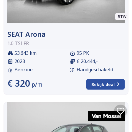
BTW
SEAT Arona
1.0 TSI FR
53.643 km
95 PK
2023
€ 20.444,-
Benzine
Handgeschakeld
€ 320
p/m
Bekijk deal