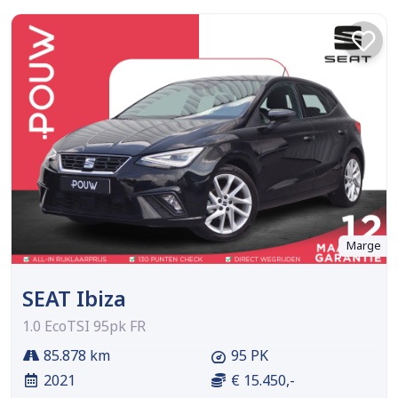
Marge
SEAT Ibiza
1.0 EcoTSI 95pk FR
85.878 km
95 PK
2021
€ 15.450,-