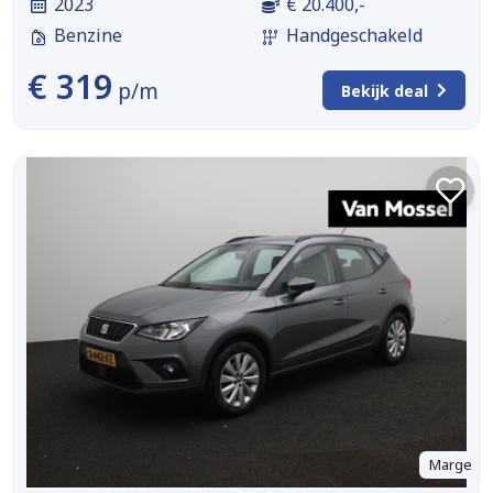
2023
€ 20.400,-
Benzine
Handgeschakeld
€ 319
p/m
Bekijk deal
Marge