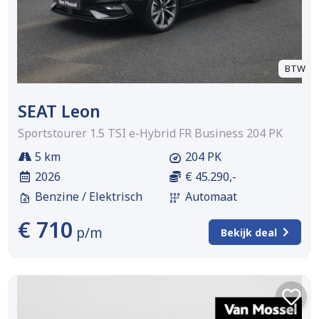
BTW
SEAT Leon
Sportstourer 1.5 TSI e-Hybrid FR Business 204 PK
5 km
204 PK
2026
€ 45.290,-
Benzine / Elektrisch
Automaat
€ 710
p/m
Bekijk deal