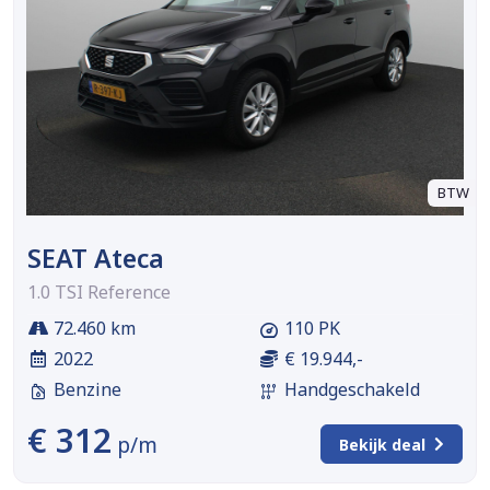
BTW
SEAT Ateca
1.0 TSI Reference
72.460 km
110 PK
2022
€ 19.944,-
Benzine
Handgeschakeld
€ 312
p/m
Bekijk deal