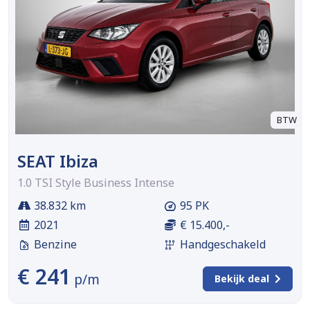
BTW
SEAT Ibiza
1.0 TSI Style Business Intense
38.832 km
95 PK
2021
€ 15.400,-
Benzine
Handgeschakeld
€ 241
p/m
Bekijk deal