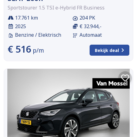
Sportstourer 1.5 TSI e-Hybrid FR Business
17.761 km
204 PK
2025
€ 32.944,-
Benzine / Elektrisch
Automaat
€ 516
p/m
Bekijk deal