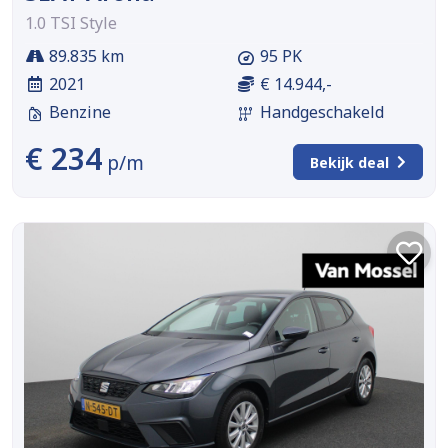
1.0 TSI Style
89.835 km
95 PK
2021
€ 14.944,-
Benzine
Handgeschakeld
€ 234
p/m
Bekijk deal