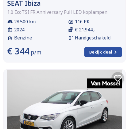
SEAT Ibiza
1.0 EcoTSI FR Anniversary Full LED koplampen
28.500 km
116 PK
2024
€ 21.944,-
Benzine
Handgeschakeld
€ 344
p/m
Bekijk deal