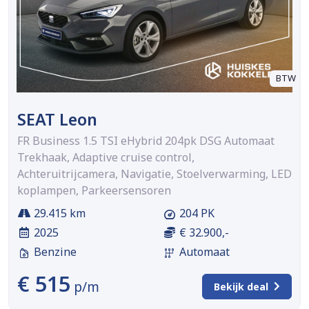
BTW
SEAT Leon
FR Business 1.5 TSI eHybrid 204pk DSG Automaat
Trekhaak, Adaptive cruise control,
Achteruitrijcamera, Navigatie, Stoelverwarming, LED
koplampen, Parkeersensoren
29.415 km
204 PK
2025
€ 32.900,-
Benzine
Automaat
€ 515
p/m
Bekijk deal