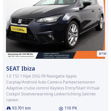
BTW
SEAT Ibiza
1.0 TSI 110pk DSG FR Navigatie Apple
Carplay/Android Auto Camera Parkeersensoren
Adaptive cruise control Keyless Entry/Start Virtual
Cockpit Stoelverwarming Ledverlichting Getinte
ramen
93.701 km
110 PK