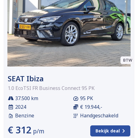
BTW
SEAT Ibiza
1.0 EcoTSI FR Business Connect 95 PK
37.500 km
95 PK
2024
€ 19.944,-
Benzine
Handgeschakeld
€ 312
p/m
Bekijk deal