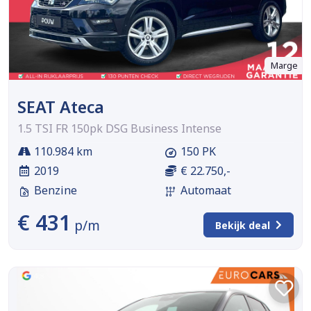
Marge
SEAT Ateca
1.5 TSI FR 150pk DSG Business Intense
110.984 km
150 PK
2019
€ 22.750,-
Benzine
Automaat
€ 431
p/m
Bekijk deal