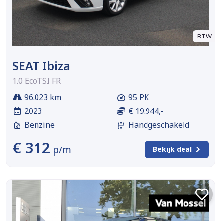
BTW
SEAT Ibiza
1.0 EcoTSI FR
96.023 km
95 PK
2023
€ 19.944,-
Benzine
Handgeschakeld
€ 312
p/m
Bekijk deal