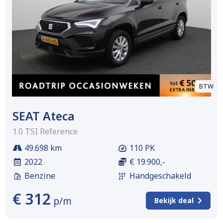
BTW
SEAT Ateca
1.0 TSI Reference
49.698 km
110 PK
2022
€ 19.900,-
Benzine
Handgeschakeld
€ 312
p/m
Bekijk deal