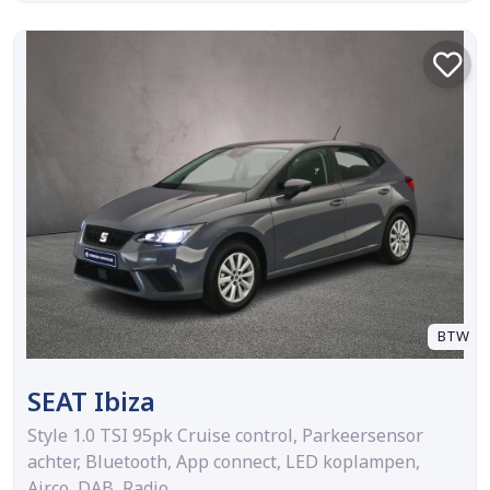
BTW
SEAT Ibiza
Style 1.0 TSI 95pk Cruise control, Parkeersensor
achter, Bluetooth, App connect, LED koplampen,
Airco, DAB, Radio