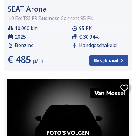
SEAT Arona
1.0 EcoTSI FR Business Connect 95 PK
10.000 km
95 PK
2025
€ 30.944,-
Benzine
Handgeschakeld
€ 485
p/m
Bekijk deal