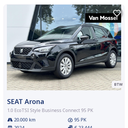
BTW
SEAT Arona
1.0 EcoTSI Style Business Connect 95 PK
20.000 km
95 PK
2024
€ 23.444,-