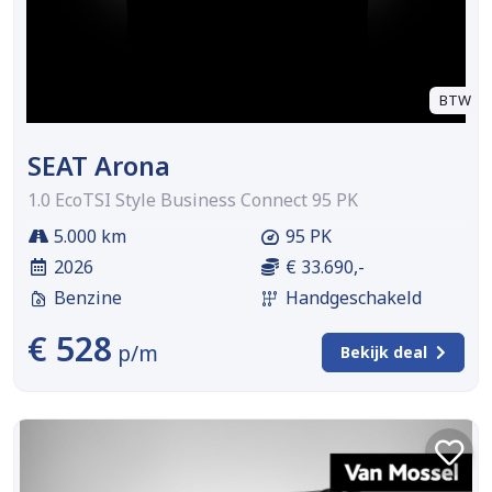
BTW
SEAT Arona
1.0 EcoTSI Style Business Connect 95 PK
5.000 km
95 PK
2026
€ 33.690,-
Benzine
Handgeschakeld
€ 528
p/m
Bekijk deal