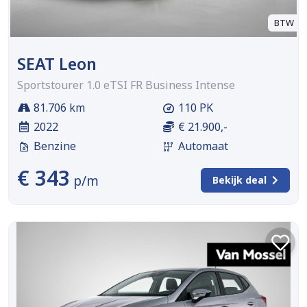
BTW
SEAT Leon
Sportstourer 1.0 eTSI FR Business Intense
81.706 km
110 PK
2022
€ 21.900,-
Benzine
Automaat
€ 343
p/m
Bekijk deal