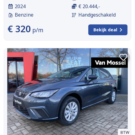
2024
€ 20.444,-
Benzine
Handgeschakeld
€ 320
p/m
Bekijk deal
BTW