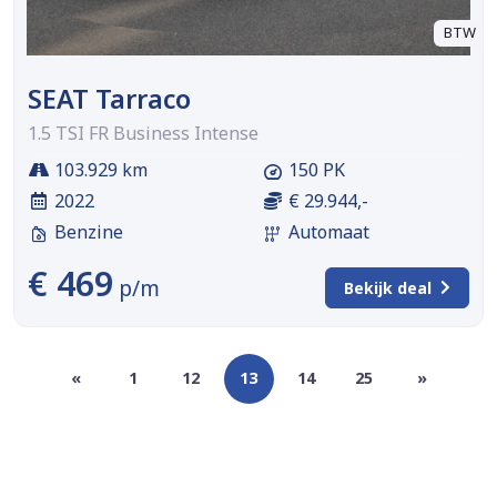
BTW
SEAT Tarraco
1.5 TSI FR Business Intense
103.929 km
150 PK
2022
€ 29.944,-
Benzine
Automaat
€ 469
p/m
Bekijk deal
«
1
12
13
14
25
»