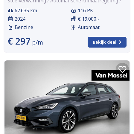
Stoelverwarming / Automatische klimaatregeling /
67.635 km
116 PK
2024
€ 19.000,-
Benzine
Automaat
€ 297
p/m
Bekijk deal