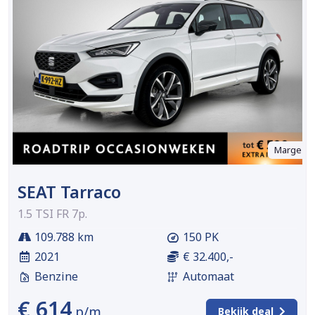
Marge
SEAT Tarraco
1.5 TSI FR 7p.
109.788 km
150 PK
2021
€ 32.400,-
Benzine
Automaat
€ 614
p/m
Bekijk deal