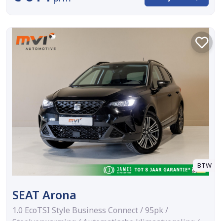
BTW
SEAT Arona
1.0 EcoTSI Style Business Connect / 95pk /