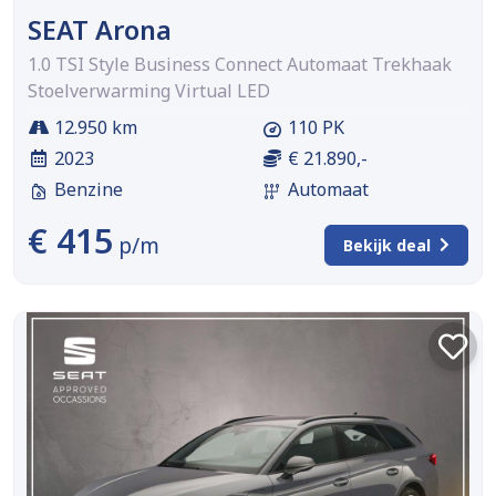
SEAT Arona
1.0 TSI Style Business Connect Automaat Trekhaak
Stoelverwarming Virtual LED
12.950 km
110 PK
2023
€ 21.890,-
Benzine
Automaat
€ 415
p/m
Bekijk deal