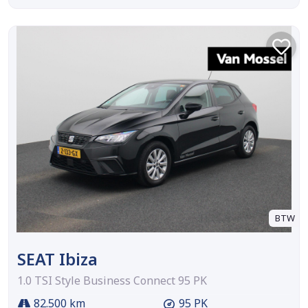
BTW
SEAT Ibiza
1.0 TSI Style Business Connect 95 PK
82.500 km
95 PK