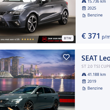
15.736 km
2025
Benzine
€ 371
p/
BTW
SEAT Le
ST 2.0 TSI CUP
41.188 km
2019
Benzine