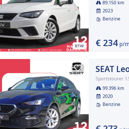
89.150 km
2023
Benzine
€ 234
p/
BTW
SEAT Le
Sportstourer 1.
99.396 km
2020
Benzine
€ 273