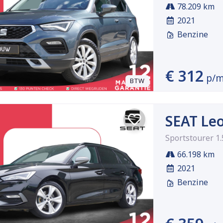
78.209 km
2021
Benzine
€ 312
p/
BTW
SEAT Le
Sportstourer 1
66.198 km
2021
Benzine