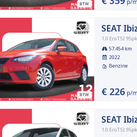
€ 359
p/
BTW
SEAT Ibi
1.0 EcoTSI 95pk
57.454 km
2022
Benzine
€ 226
p/
BTW
SEAT Ibi
1.0 EcoTSI 95pk