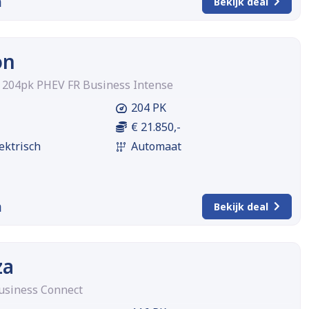
m
Bekijk deal
on
d 204pk PHEV FR Business Intense
204 PK
€ 21.850,-
ektrisch
Automaat
m
Bekijk deal
za
Business Connect