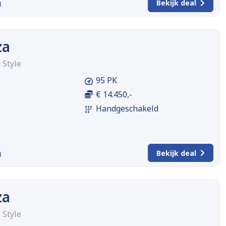
m
Bekijk deal
za
 Style
95 PK
€ 14.450,-
Handgeschakeld
m
Bekijk deal
za
 Style