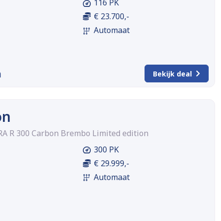
116 PK
€ 23.700,-
Automaat
m
Bekijk deal
on
RA R 300 Carbon Brembo Limited edition
300 PK
€ 29.999,-
Automaat