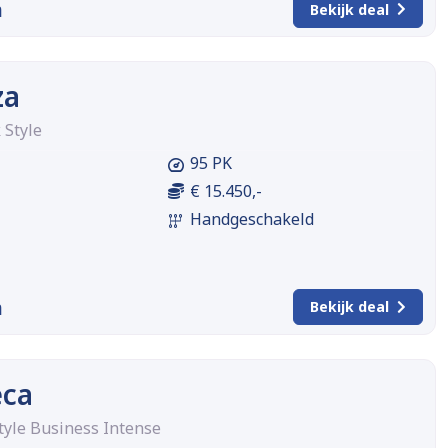
m
Bekijk deal
za
 Style
95 PK
€ 15.450,-
Handgeschakeld
m
Bekijk deal
eca
tyle Business Intense