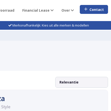
Contact
Voorraad
Financial Lease
Over
Merkonafhankelijk: Kies uit alle merken & modellen
za
 Style