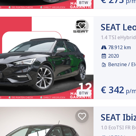
p/
BTW
SEAT Le
1.4 TSI eHybri
78.912 km
2020
Benzine / El
€ 342
p/
BTW
SEAT Ibi
1.0 EcoTSI FR 