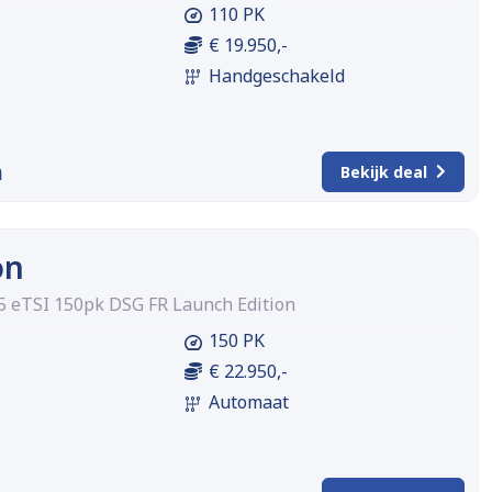
110 PK
€ 19.950,-
Handgeschakeld
m
Bekijk deal
on
.5 eTSI 150pk DSG FR Launch Edition
150 PK
€ 22.950,-
Automaat