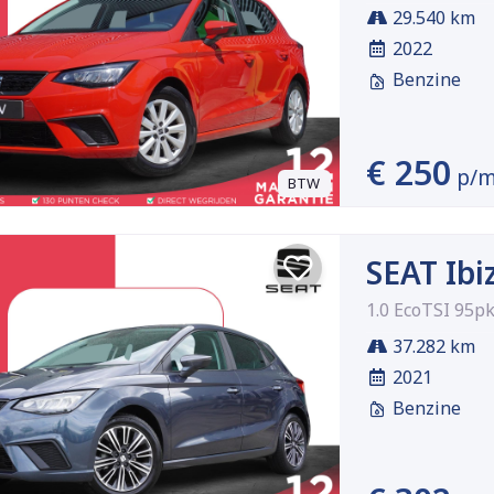
29.540 km
2022
Benzine
€ 250
p/
BTW
SEAT Ibi
1.0 EcoTSI 95pk
37.282 km
2021
Benzine