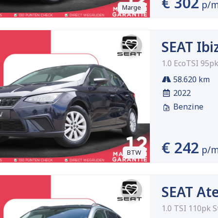
€ 302
p/
Marge
SEAT Ibi
1.0 EcoTSI 95pk
58.620 km
2022
Benzine
€ 242
p/
BTW
SEAT At
1.0 TSI 110pk S