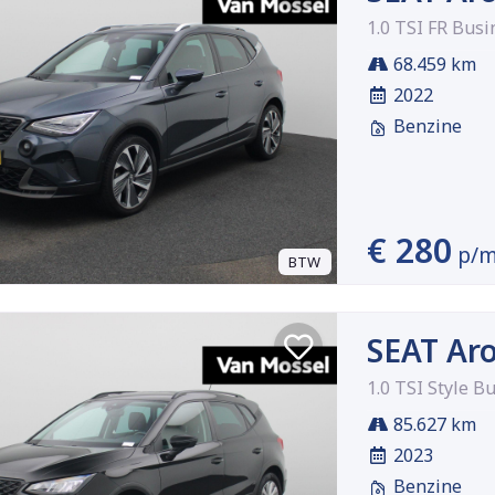
1.0 TSI FR Busi
68.459 km
2022
Benzine
€ 280
p/
BTW
SEAT Ar
1.0 TSI Style B
85.627 km
2023
Benzine