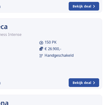
m
Bekijk deal
eca
ness Intense
150 PK
€ 26.900,-
Handgeschakeld
m
Bekijk deal
ona