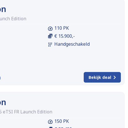
on
aunch Edition
110 PK
€ 15.900,-
Handgeschakeld
m
Bekijk deal
on
5 eTSI FR Launch Edition
150 PK