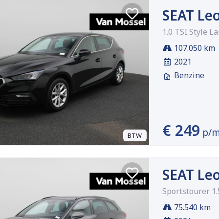
SEAT Le
1.0 TSI Style L
107.050 km
2021
Benzine
€ 249
p/
BTW
SEAT Le
Sportstourer 1.
75.540 km