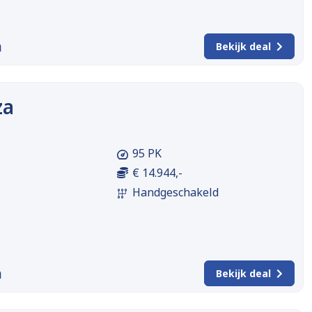
m
Bekijk deal
za
95 PK
€ 14.944,-
Handgeschakeld
m
Bekijk deal