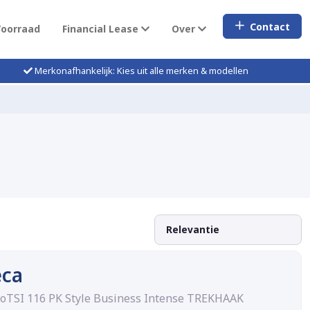
Contact
Voorraad
Financial Lease
Over
Merkonafhankelijk: Kies uit alle merken & modellen
eca
coTSI 116 PK Style Business Intense TREKHAAK