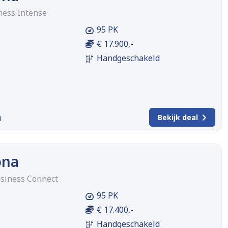
ness Intense
95 PK
€ 17.900,-
Handgeschakeld
m
Bekijk deal
ona
usiness Connect
95 PK
€ 17.400,-
Handgeschakeld