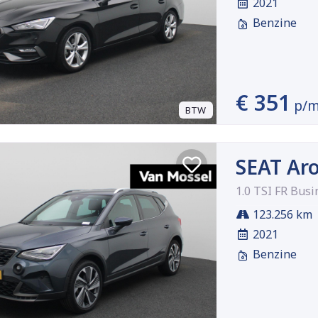
2021
Benzine
€ 351
p/
BTW
SEAT Ar
1.0 TSI FR Busi
123.256 km
2021
Benzine