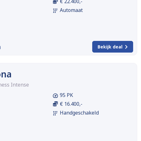
€ 22.400,-
Automaat
m
Bekijk deal
ona
ness Intense
95 PK
€ 16.400,-
Handgeschakeld