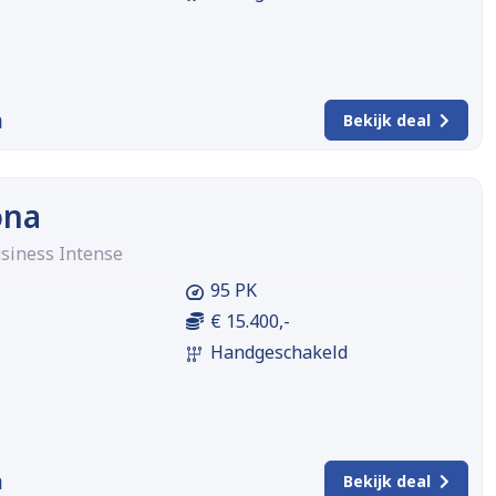
m
Bekijk deal
ona
usiness Intense
95 PK
€ 15.400,-
Handgeschakeld
m
Bekijk deal