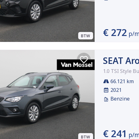
€ 272
p/
BTW
SEAT Ar
1.0 TSI Style B
66.121 km
2021
Benzine
€ 241
p/
BTW