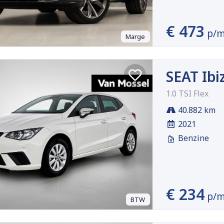
€ 473
p/
Marge
SEAT Ibi
1.0 TSI Flex
40.882 km
2021
Benzine
€ 234
p/
BTW