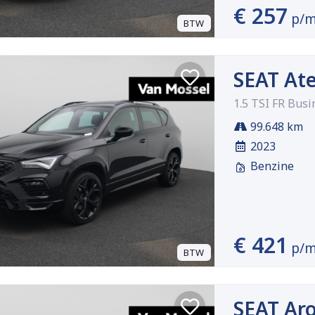
€ 257
p/
BTW
SEAT At
1.5 TSI FR Busi
99.648 km
2023
Benzine
€ 421
p/
BTW
SEAT Ar