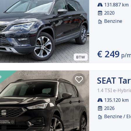
131.887 km
2020
Benzine
€ 249
p/
BTW
SEAT Tar
1.4 TSI e-Hybr
135.120 km
2026
Benzine / El