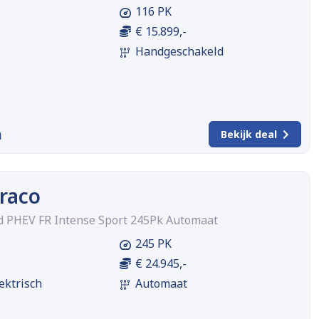
116 PK
€ 15.899,-
Handgeschakeld
m
Bekijk deal
raco
id PHEV FR Intense Sport 245Pk Automaat
245 PK
€ 24.945,-
ektrisch
Automaat