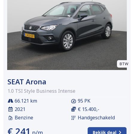
BTW
SEAT Arona
1.0 TSI Style Business Intense
66.121 km
95 PK
2021
€ 15.400,-
Benzine
Handgeschakeld
€ 241
p/m
Bekijk deal