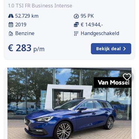
1.0 TSI FR Business Intense
52.729 km
95 PK
2019
€ 14.944,-
Benzine
Handgeschakeld
€ 283
p/m
Bekijk deal