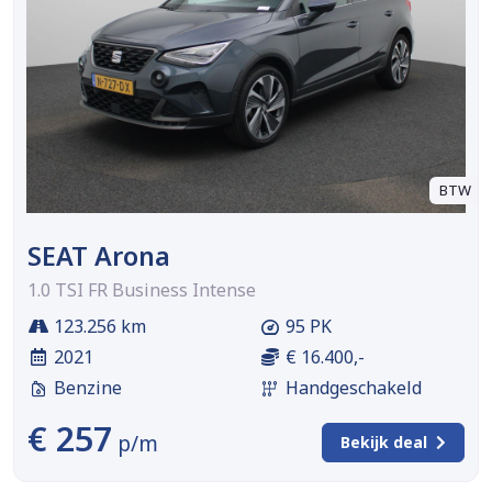
BTW
SEAT Arona
1.0 TSI FR Business Intense
123.256 km
95 PK
2021
€ 16.400,-
Benzine
Handgeschakeld
€ 257
p/m
Bekijk deal