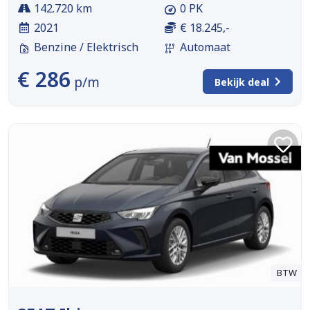
142.720 km
0 PK
2021
€ 18.245,-
Benzine / Elektrisch
Automaat
€ 286
p/m
Bekijk deal
BTW