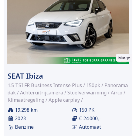
Marge
SEAT Ibiza
1.5 TSI FR Business Intense Plus / 150pk / Panorama
dak / Achteruitrijcamera / Stoelverwarming / Airco /
Klimaatregeling / Apple carplay /
19.298 km
150 PK
2023
€ 24.000,-
Benzine
Automaat