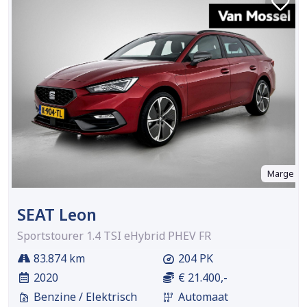
Marge
SEAT Leon
Sportstourer 1.4 TSI eHybrid PHEV FR
83.874 km
204 PK
2020
€ 21.400,-
Benzine / Elektrisch
Automaat