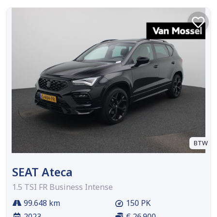
BTW
SEAT Ateca
1.5 TSI FR Business Intense
99.648 km
150 PK
2023
€ 26.900,-