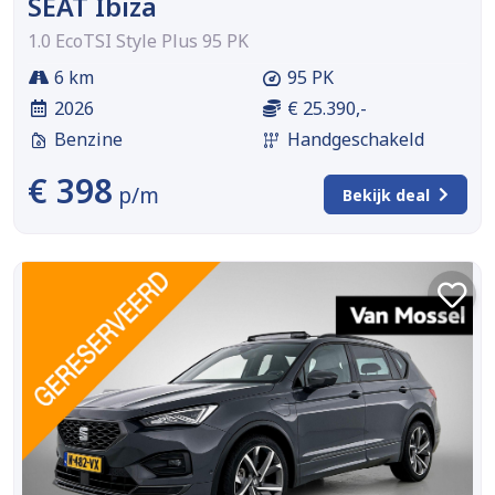
SEAT Ibiza
1.0 EcoTSI Style Plus 95 PK
6 km
95 PK
2026
€ 25.390,-
Benzine
Handgeschakeld
€ 398
p/m
Bekijk deal