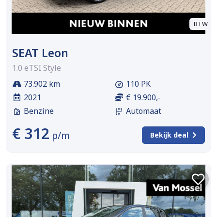
BTW
SEAT Leon
1.0 eTSI Style
73.902 km
110 PK
2021
€ 19.900,-
Benzine
Automaat
€ 312
p/m
Bekijk deal