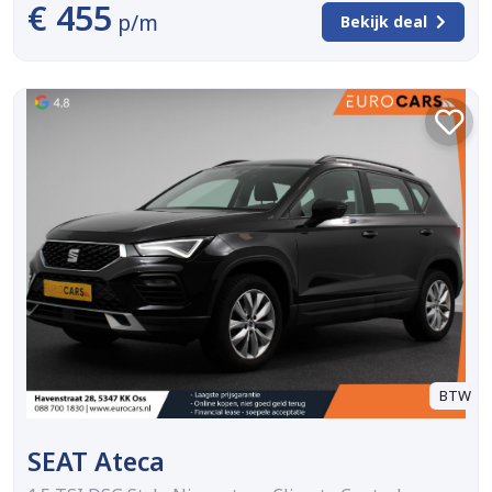
€ 455
p/m
Bekijk deal
BTW
SEAT Ateca