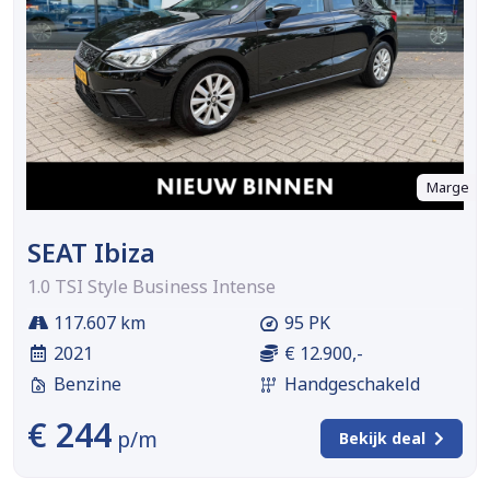
Marge
SEAT Ibiza
1.0 TSI Style Business Intense
117.607 km
95 PK
2021
€ 12.900,-
Benzine
Handgeschakeld
€ 244
p/m
Bekijk deal