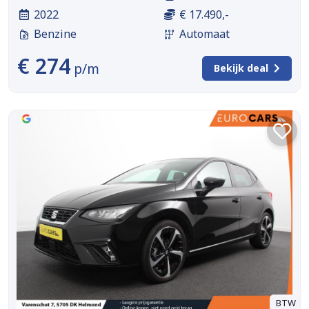
2022
€ 17.490,-
Benzine
Automaat
€ 274
p/m
Bekijk deal
BTW