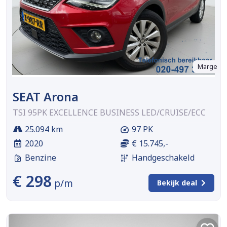
Marge
SEAT Arona
TSI 95PK EXCELLENCE BUSINESS LED/CRUISE/ECC
25.094 km
97 PK
2020
€ 15.745,-
Benzine
Handgeschakeld
€ 298
p/m
Bekijk deal