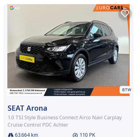
BTW
SEAT Arona
1.0 TSI Style Business Connect Airco Navi Carplay
Cruise Control PDC Achter
63.664 km
110 PK