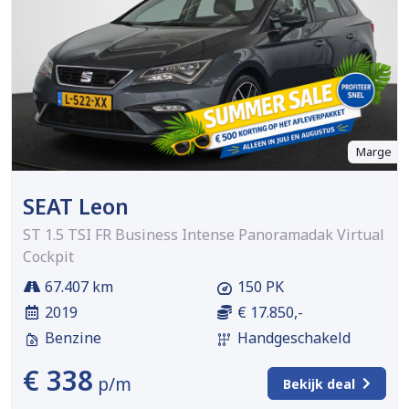
Marge
SEAT Leon
ST 1.5 TSI FR Business Intense Panoramadak Virtual
Cockpit
67.407 km
150 PK
2019
€ 17.850,-
Benzine
Handgeschakeld
€ 338
p/m
Bekijk deal