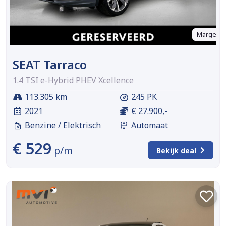
Marge
SEAT Tarraco
1.4 TSI e-Hybrid PHEV Xcellence
113.305 km
245 PK
2021
€ 27.900,-
Benzine / Elektrisch
Automaat
€ 529
p/m
Bekijk deal