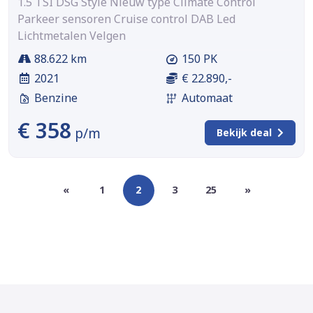
1.5 TSI DSG Style Nieuw type Climate Control
Parkeer sensoren Cruise control DAB Led
Lichtmetalen Velgen
88.622 km
150 PK
2021
€ 22.890,-
Benzine
Automaat
€ 358
p/m
Bekijk deal
«
1
2
3
25
»