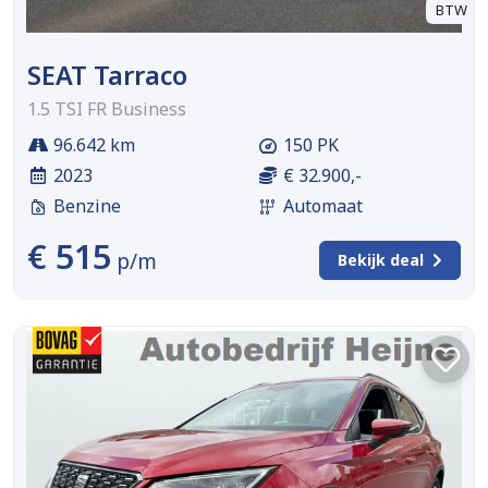
BTW
SEAT Tarraco
1.5 TSI FR Business
96.642 km
150 PK
2023
€ 32.900,-
Benzine
Automaat
€ 515
p/m
Bekijk deal