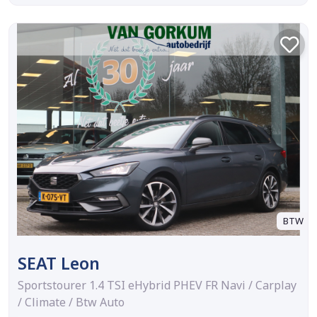
BTW
SEAT Leon
Sportstourer 1.4 TSI eHybrid PHEV FR Navi / Carplay
/ Climate / Btw Auto