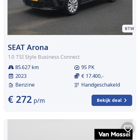
BTW
SEAT Arona
1.0 TSI Style Business Connect
85.627 km
95 PK
2023
€ 17.400,-
Benzine
Handgeschakeld
€ 272
p/m
Bekijk deal