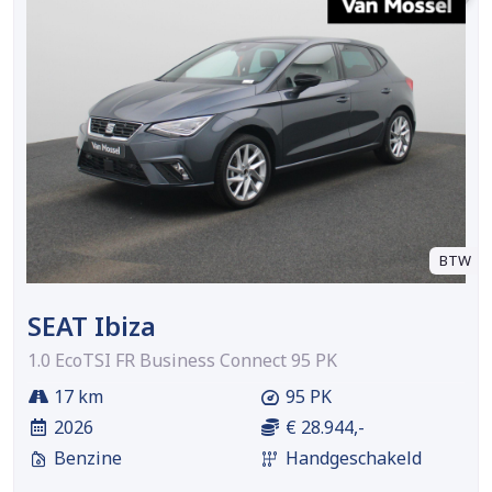
BTW
SEAT Ibiza
1.0 EcoTSI FR Business Connect 95 PK
17 km
95 PK
2026
€ 28.944,-
Benzine
Handgeschakeld