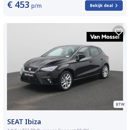
€ 453
p/m
Bekijk deal
BTW
SEAT Ibiza