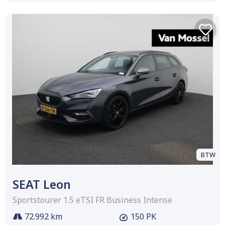
BTW
SEAT Leon
Sportstourer 1.5 eTSI FR Business Intense
72.992 km
150 PK