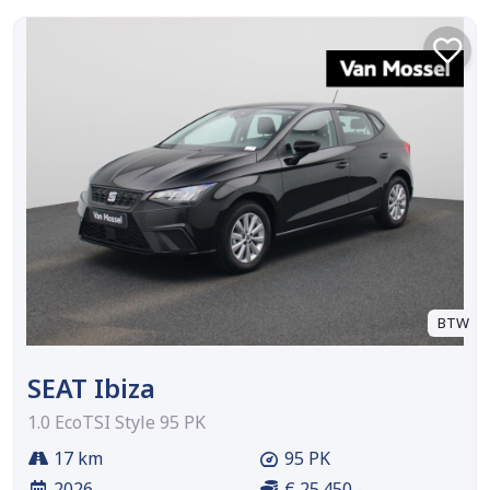
BTW
SEAT Ibiza
1.0 EcoTSI Style 95 PK
17 km
95 PK
2026
€ 25.450,-