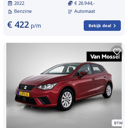
2022
€ 26.944,-
Benzine
Automaat
€ 422
p/m
Bekijk deal
BTW