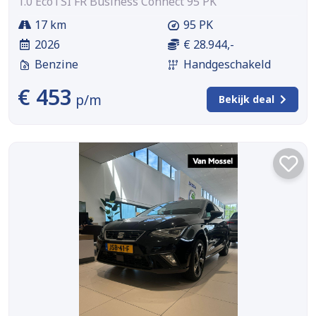
1.0 EcoTSI FR Business Connect 95 PK
17 km
95 PK
2026
€ 28.944,-
Benzine
Handgeschakeld
€ 453
p/m
Bekijk deal