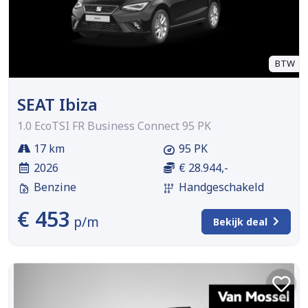
BTW
SEAT Ibiza
1.0 EcoTSI FR Business Connect 95 PK
17 km
95 PK
2026
€ 28.944,-
Benzine
Handgeschakeld
€ 453
p/m
Bekijk deal