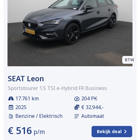
BTW
SEAT Leon
Sportstourer 1.5 TSI e-Hybrid FR Business
17.761 km
204 PK
2025
€ 32.944,-
Benzine / Elektrisch
Automaat
€ 516
p/m
Bekijk deal