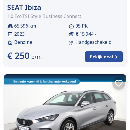
SEAT Ibiza
1.0 EcoTSI Style Business Connect
65.596 km
95 PK
2023
€ 15.944,-
Benzine
Handgeschakeld
€ 250
p/m
Bekijk deal