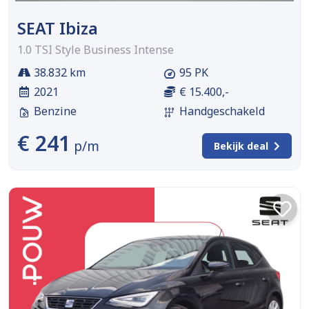
SEAT Ibiza
1.0 TSI Style Business Intense
38.832 km
95 PK
2021
€ 15.400,-
Benzine
Handgeschakeld
€ 241
p/m
Bekijk deal