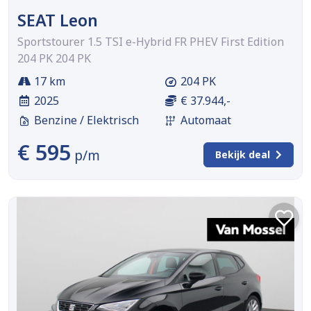
SEAT Leon
Sportstourer 1.5 TSI e-Hybrid FR PHEV First Edition
204 PK 204 PK
17 km
204 PK
2025
€ 37.944,-
Benzine / Elektrisch
Automaat
€ 595
p/m
Bekijk deal