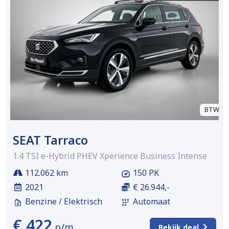
BTW
SEAT Tarraco
1.4 TSI e-Hybrid PHEV Xperience Business Intense
112.062 km
150 PK
2021
€ 26.944,-
Benzine / Elektrisch
Automaat
€ 422
p/m
Bekijk deal