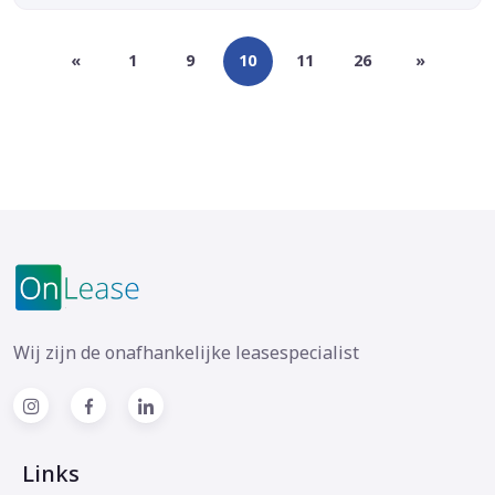
«
1
9
10
11
26
»
Wij zijn de onafhankelijke leasespecialist
Links