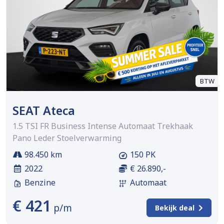
BTW
SEAT Ateca
1.5 TSI FR Business Intense Automaat Trekhaak
Pano Leder Stoelverwarming
98.450 km
150 PK
2022
€ 26.890,-
Benzine
Automaat
€ 421
p/m
Bekijk deal