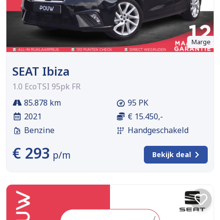
Marge
SEAT Ibiza
1.0 EcoTSI 95pk FR
85.878 km
95 PK
2021
€ 15.450,-
Benzine
Handgeschakeld
€ 293
p/m
Bekijk deal