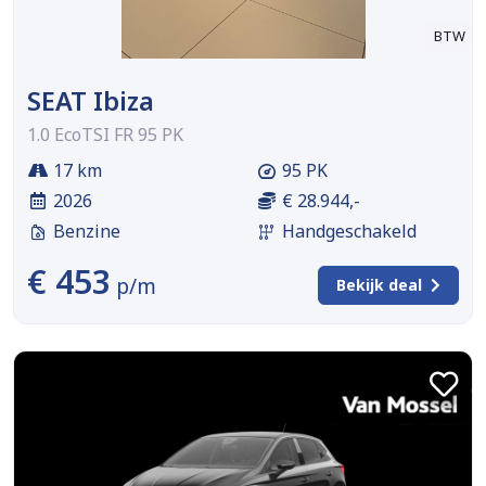
BTW
SEAT Ibiza
1.0 EcoTSI FR 95 PK
17 km
95 PK
2026
€ 28.944,-
Benzine
Handgeschakeld
€ 453
p/m
Bekijk deal