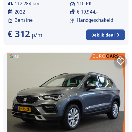
112.284 km
110 PK
2022
€ 19.944,-
Benzine
Handgeschakeld
€ 312
p/m
Bekijk deal