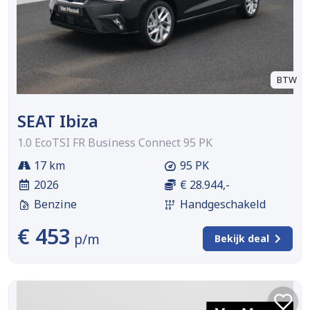
BTW
SEAT Ibiza
1.0 EcoTSI FR Business Connect 95 PK
17 km
95 PK
2026
€ 28.944,-
Benzine
Handgeschakeld
€ 453
p/m
Bekijk deal