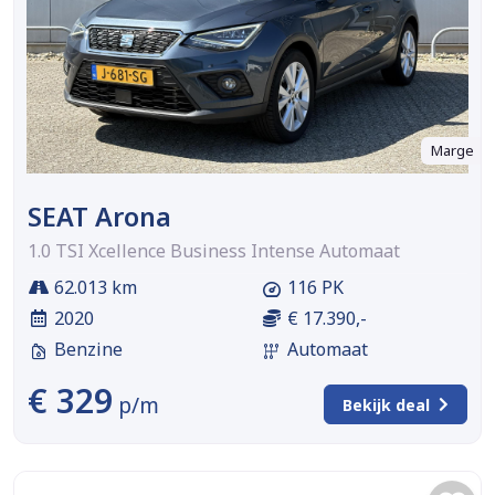
Marge
SEAT Arona
1.0 TSI Xcellence Business Intense Automaat
62.013 km
116 PK
2020
€ 17.390,-
Benzine
Automaat
€ 329
p/m
Bekijk deal