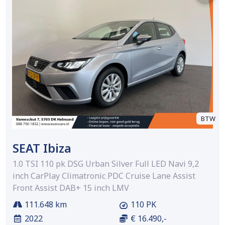
BTW
SEAT Ibiza
1.0 TSI 110 pk DSG Urban Silver Full LED Navi 9,2
inch CarPlay Climatronic PDC Cruise Lane Assist
Front Assist DAB+ 15 inch LMV
111.648 km
110 PK
2022
€ 16.490,-