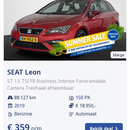
Marge
SEAT Leon
ST 1.5 TSI FR Business Intense Panoramadak
Camera Trekhaak afneembaar
88.127 km
150 PK
2019
€ 18.950,-
Benzine
Automaat
€ 359
p/m
Bekijk deal