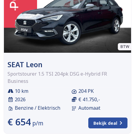
BTW
SEAT Leon
Sportstourer 1.5 TSI 204pk DSG e-Hybrid FR
Business
10 km
204 PK
2026
€ 41.750,-
Benzine / Elektrisch
Automaat
€ 654
p/m
Bekijk deal