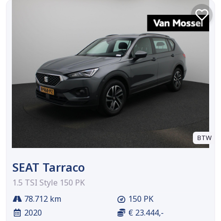
BTW
SEAT Tarraco
1.5 TSI Style 150 PK
78.712 km
150 PK
2020
€ 23.444,-