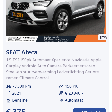
BTW
SEAT Ateca
1.5 TSI 150pk Automaat Xperience Navigatie Apple
Carplay Android Auto Camera Parkeersensoren
Stoel-en stuurverwarming Ledverlichting Getinte
ramen Climate Control
73.500 km
150 PK
2021
€ 23.940,-
Benzine
Automaat
€ 375