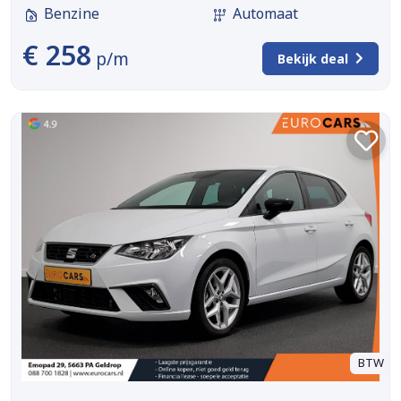
Benzine
Automaat
€ 258
p/m
Bekijk deal
BTW