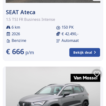
SEAT Ateca
1.5 TSI FR Business Intense
6 km
150 PK
2026
€ 42.490,-
Benzine
Automaat
€ 666
p/m
Bekijk deal