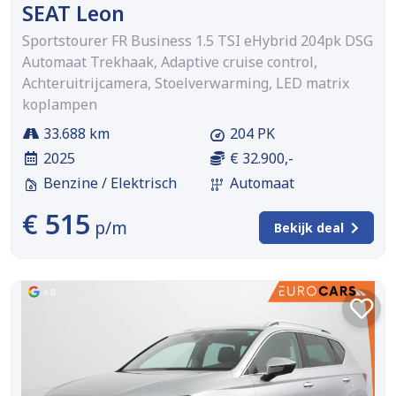
SEAT Leon
Sportstourer FR Business 1.5 TSI eHybrid 204pk DSG
Automaat Trekhaak, Adaptive cruise control,
Achteruitrijcamera, Stoelverwarming, LED matrix
koplampen
33.688 km
204 PK
2025
€ 32.900,-
Benzine / Elektrisch
Automaat
€ 515
p/m
Bekijk deal