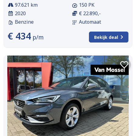
97.621 km
150 PK
2020
€ 22.890,-
Benzine
Automaat
€ 434
p/m
Bekijk deal