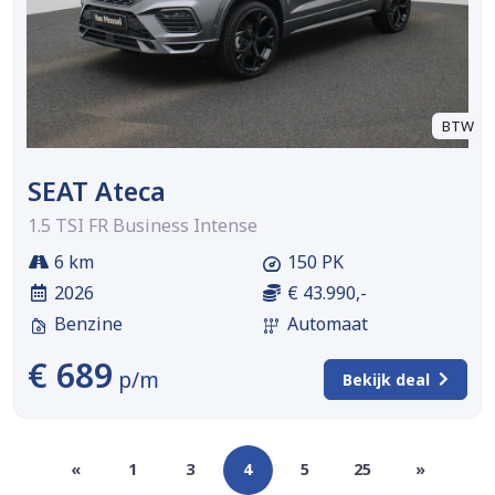
BTW
SEAT Ateca
1.5 TSI FR Business Intense
6 km
150 PK
2026
€ 43.990,-
Benzine
Automaat
€ 689
p/m
Bekijk deal
«
1
3
4
5
25
»