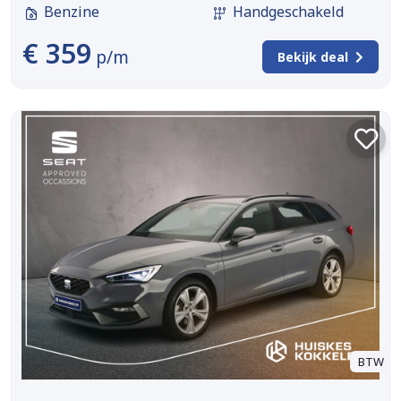
Benzine
Handgeschakeld
€ 359
p/m
Bekijk deal
BTW