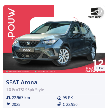
BTW
SEAT Arona
1.0 EcoTSI 95pk Style
22.963 km
95 PK
2025
€ 22.950,-