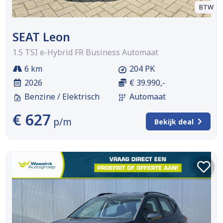
BTW
SEAT Leon
1.5 TSI e-Hybrid FR Business Automaat
6 km
204 PK
2026
€ 39.990,-
Benzine / Elektrisch
Automaat
€ 627
p/m
Bekijk deal