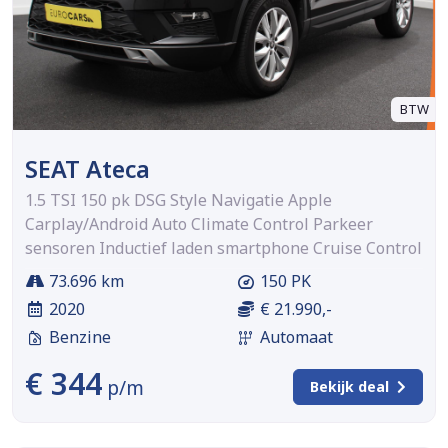
BTW
SEAT Ateca
1.5 TSI 150 pk DSG Style Navigatie Apple
Carplay/Android Auto Climate Control Parkeer
sensoren Inductief laden smartphone Cruise Control
73.696 km
150 PK
2020
€ 21.990,-
Benzine
Automaat
€ 344
p/m
Bekijk deal