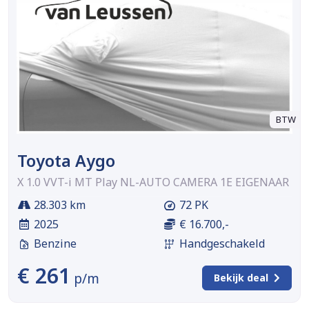
BTW
Toyota Aygo
X 1.0 VVT-i MT Play NL-AUTO CAMERA 1E EIGENAAR
28.303 km
72 PK
2025
€ 16.700,-
Benzine
Handgeschakeld
€ 261
p/m
Bekijk deal