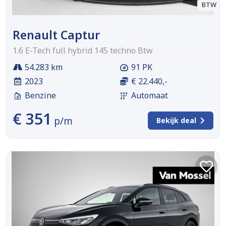
BTW
Renault Captur
1.6 E-Tech full hybrid 145 techno Btw
54.283 km
91 PK
2023
€ 22.440,-
Benzine
Automaat
€ 351
p/m
Bekijk deal