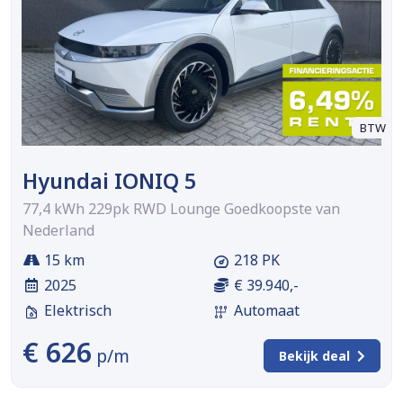
BTW
Hyundai IONIQ 5
77,4 kWh 229pk RWD Lounge Goedkoopste van
Nederland
15 km
218 PK
2025
€ 39.940,-
Elektrisch
Automaat
€ 626
p/m
Bekijk deal