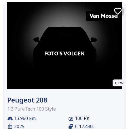
BTW
Peugeot 208
1.2 PureTech 100 Style
13.960 km
100 PK
2025
€ 17.440,-