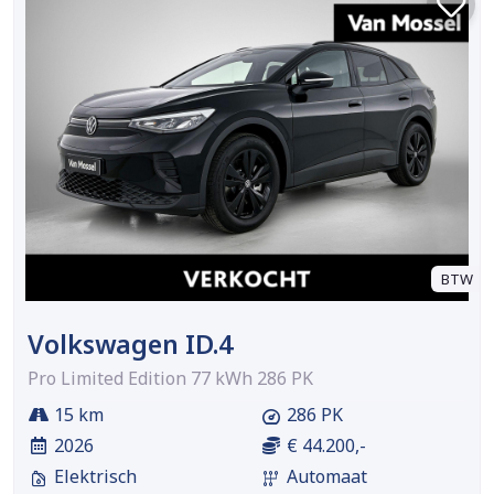
BTW
Volkswagen ID.4
Pro Limited Edition 77 kWh 286 PK
15 km
286 PK
2026
€ 44.200,-
Elektrisch
Automaat