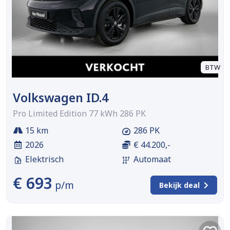
BTW
Volkswagen ID.4
Pro Limited Edition 77 kWh 286 PK
15 km
286 PK
2026
€ 44.200,-
Elektrisch
Automaat
€ 693
p/m
Bekijk deal