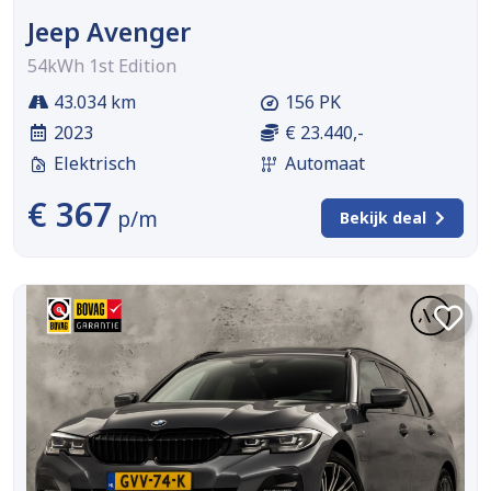
Jeep Avenger
54kWh 1st Edition
43.034 km
156 PK
2023
€ 23.440,-
Elektrisch
Automaat
€ 367
p/m
Bekijk deal