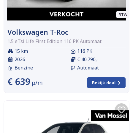
BTW
Volkswagen T-Roc
1.5 eTsi Life First Edition 116 PK Automaat
15 km
116 PK
2026
€ 40.790,-
Benzine
Automaat
€ 639
p/m
Bekijk deal