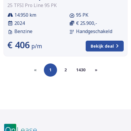
25 TFSI Pro Line 95 PK
14.950 km
95 PK
2024
€ 25.900,-
Benzine
Handgeschakeld
€ 406
p/m
Bekijk deal
«
1
2
1430
»