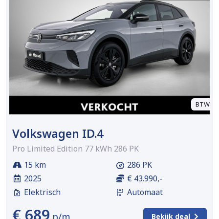
BTW
Volkswagen ID.4
Pro Limited Edition 77 kWh 286 PK
15 km
286 PK
2025
€ 43.990,-
Elektrisch
Automaat
€ 689
p/m
Bekijk deal