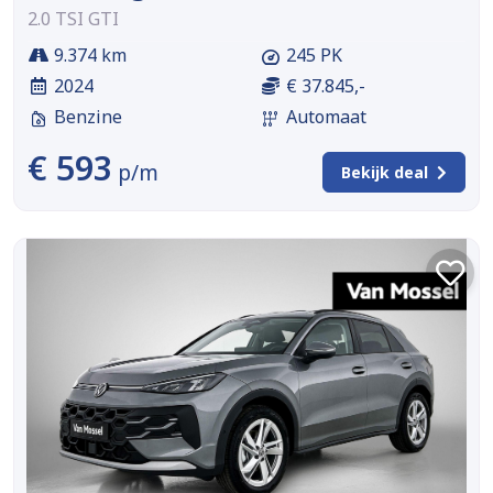
2.0 TSI GTI
9.374 km
245 PK
2024
€ 37.845,-
Benzine
Automaat
€ 593
p/m
Bekijk deal