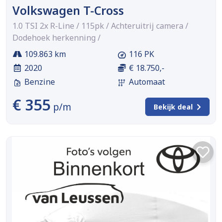
Volkswagen T-Cross
1.0 TSI 2x R-Line / 115pk / Achteruitrij camera /
Dodehoek herkenning /
109.863 km
116 PK
2020
€ 18.750,-
Benzine
Automaat
€ 355
p/m
Bekijk deal