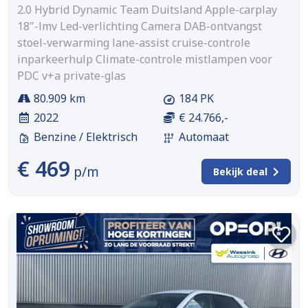
2.0 Hybrid Dynamic Team Duitsland Apple-carplay
18"-lmv Led-verlichting Camera DAB-ontvangst
stoel-verwarming lane-assist cruise-controle
inparkeerhulp Climate-controle mistlampen voor
PDC v+a private-glas
80.909 km
184 PK
2022
€ 24.766,-
Benzine / Elektrisch
Automaat
€ 469
p/m
Bekijk deal