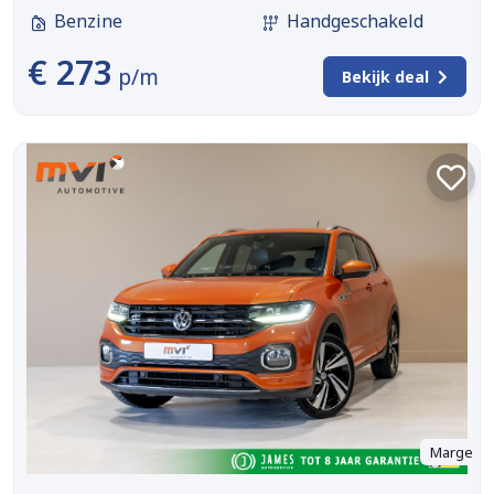
Benzine
Handgeschakeld
€ 273
p/m
Bekijk deal
Marge