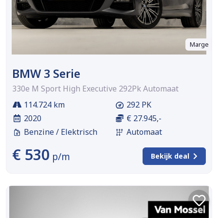
Marge
BMW 3 Serie
330e M Sport High Executive 292Pk Automaat
114.724 km
292 PK
2020
€ 27.945,-
Benzine / Elektrisch
Automaat
€ 530
p/m
Bekijk deal