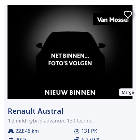
Marge
Renault Austral
1.2 mild hybrid advanced 130 techno
22.846 km
131 PK
2023
€ 27.940,-