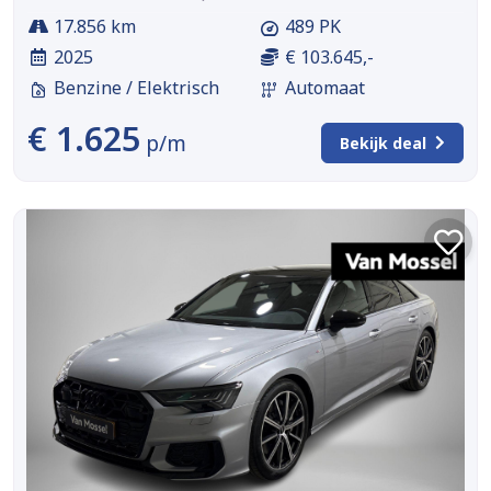
17.856 km
489 PK
2025
€ 103.645,-
Benzine / Elektrisch
Automaat
€ 1.625
p/m
Bekijk deal