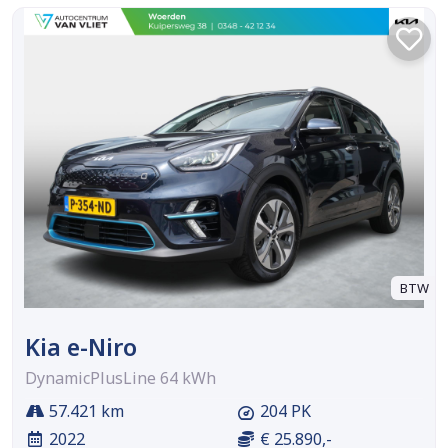
BTW
Kia e-Niro
DynamicPlusLine 64 kWh
57.421 km
204 PK
2022
€ 25.890,-