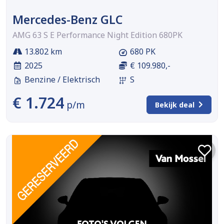
Mercedes-Benz GLC
AMG 63 S E Performance Night Edition 680PK
13.802 km
680 PK
2025
€ 109.980,-
Benzine / Elektrisch
S
€ 1.724
p/m
Bekijk deal