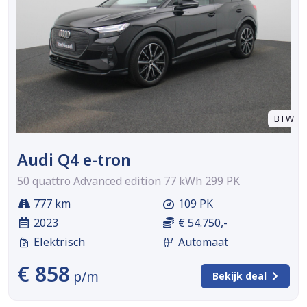
BTW
Audi Q4 e-tron
50 quattro Advanced edition 77 kWh 299 PK
777 km
109 PK
2023
€ 54.750,-
Elektrisch
Automaat
€ 858
p/m
Bekijk deal