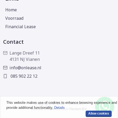
Home
Voorraad
Financial Lease
Contact
Lange Dreef 11
4131 NJ Vianen
info@onlease.nl
085 902 22 12
This website makes use of cookies to enhance browsing experience and
Copyright © 2026 - OnLease
provide additional functionality.
Details
Website ontwikkeld door
Flentem B.V.
Allow cookies