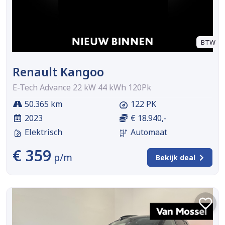
BTW
Renault Kangoo
E-Tech Advance 22 kW 44 kWh 120Pk
50.365 km
122 PK
2023
€ 18.940,-
Elektrisch
Automaat
€ 359
p/m
Bekijk deal