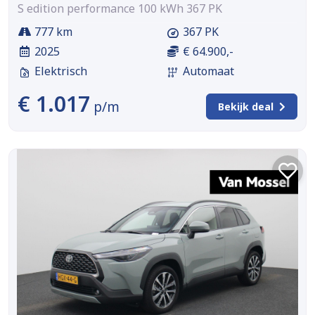
S edition performance 100 kWh 367 PK
777 km
367 PK
2025
€ 64.900,-
Elektrisch
Automaat
€ 1.017
p/m
Bekijk deal