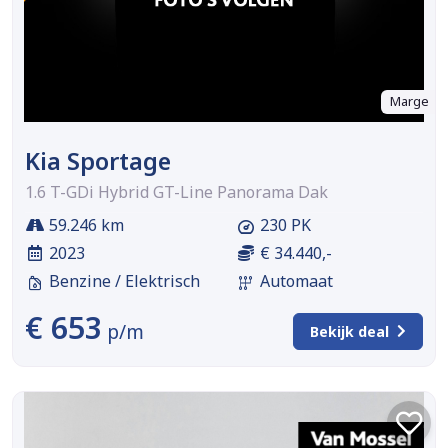
Marge
Kia Sportage
1.6 T-GDi Hybrid GT-Line Panorama Dak
59.246 km
230 PK
2023
€ 34.440,-
Benzine / Elektrisch
Automaat
€ 653
p/m
Bekijk deal