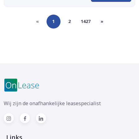
«
1
2
1427
»
Wij zijn de onafhankelijke leasespecialist
Links