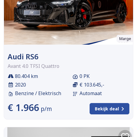
Marge
Audi RS6
Avant 4.0 TFSI Quattro
80.404 km
0 PK
2020
€ 103.645,-
Benzine / Elektrisch
Automaat
€ 1.966
p/m
Bekijk deal