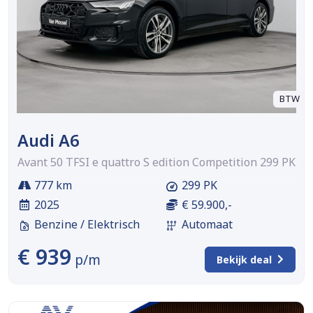
BTW
Audi A6
Avant 50 TFSI e quattro S edition Competition 299 PK
777 km
299 PK
2025
€ 59.900,-
Benzine / Elektrisch
Automaat
€ 939
p/m
Bekijk deal