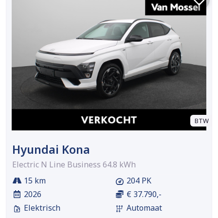
BTW
Hyundai Kona
Electric N Line Business 64.8 kWh
15 km
204 PK
2026
€ 37.790,-
Elektrisch
Automaat