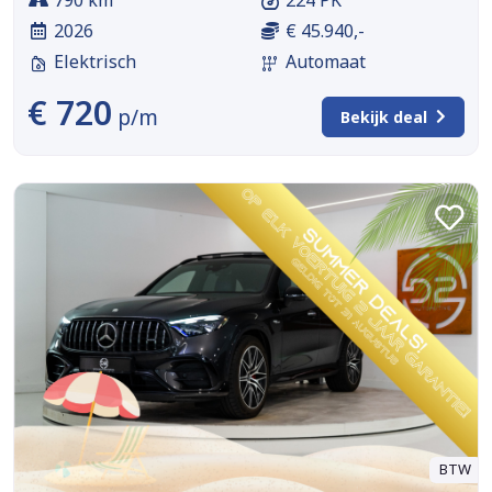
790 km
224 PK
2026
€ 45.940,-
Elektrisch
Automaat
€ 720
p/m
Bekijk deal
BTW