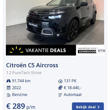
BTW
Citroën C5 Aircross
1.2 PureTech Shine
91.744 km
131 PK
2022
€ 18.440,-
Benzine
Automaat
€ 289
p/m
Bekijk deal