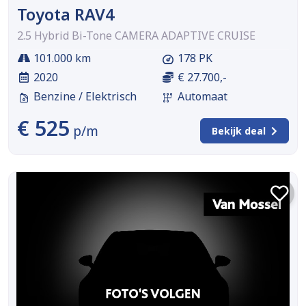
Toyota RAV4
2.5 Hybrid Bi-Tone CAMERA ADAPTIVE CRUISE
101.000 km
178 PK
2020
€ 27.700,-
Benzine / Elektrisch
Automaat
€ 525
p/m
Bekijk deal