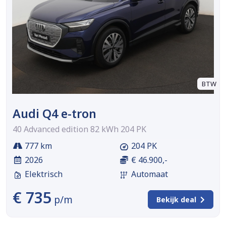
BTW
Audi Q4 e-tron
40 Advanced edition 82 kWh 204 PK
777 km
204 PK
2026
€ 46.900,-
Elektrisch
Automaat
€ 735
p/m
Bekijk deal