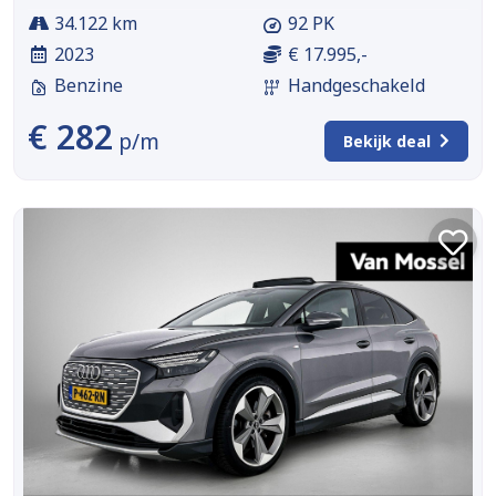
34.122 km
92 PK
2023
€ 17.995,-
Benzine
Handgeschakeld
€ 282
p/m
Bekijk deal