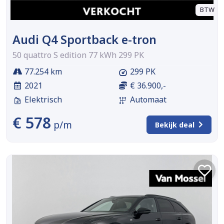
BTW
Audi Q4 Sportback e-tron
50 quattro S edition 77 kWh 299 PK
77.254 km
299 PK
2021
€ 36.900,-
Elektrisch
Automaat
€ 578
p/m
Bekijk deal