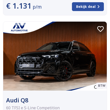
€ 1.131
p/m
Bekijk deal
BTW
Audi Q8
60 TFSI e S-Line Competition