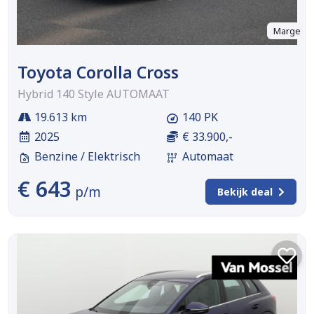
Marge
Toyota Corolla Cross
Hybrid 140 Style AUTOMAAT
19.613 km
140 PK
2025
€ 33.900,-
Benzine / Elektrisch
Automaat
€ 643
p/m
Bekijk deal