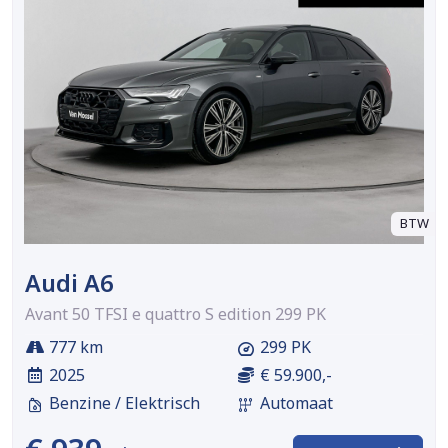
BTW
Audi A6
Avant 50 TFSI e quattro S edition 299 PK
777 km
299 PK
2025
€ 59.900,-
Benzine / Elektrisch
Automaat