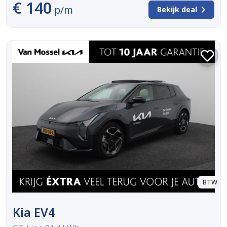
€ 140
p/m
Bekijk deal
BTW
Kia EV4