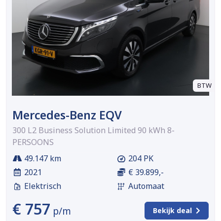
BTW
Mercedes-Benz EQV
300 L2 Business Solution Limited 90 kWh 8-
PERSOONS
49.147 km
204 PK
2021
€ 39.899,-
Elektrisch
Automaat
€ 757
p/m
Bekijk deal