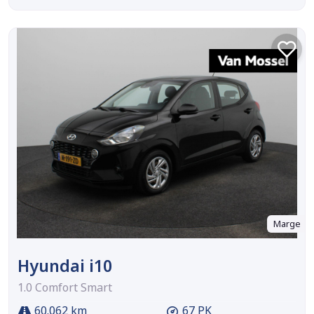
Marge
Hyundai i10
1.0 Comfort Smart
60.062 km
67 PK