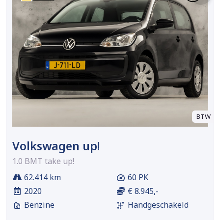
BTW
Volkswagen up!
1.0 BMT take up!
62.414 km
60 PK
2020
€ 8.945,-
Benzine
Handgeschakeld