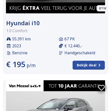
BTW
Hyundai i10
1.0 Comfort
55.391 km
67 PK
2023
€ 12.440,-
Benzine
Handgeschakeld
€ 195
p/m
Bekijk deal