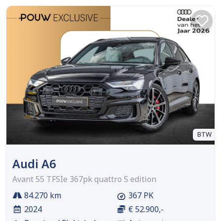
BTW
Audi A6
Avant 55 TFSIe 367pk quattro S edition
84.270 km
367 PK
2024
€ 52.900,-