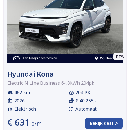
BTW
Hyundai Kona
Electric N Line Business 64.8kWh 204pk
462 km
204 PK
2026
€ 40.255,-
Elektrisch
Automaat
€ 631
p/m
Bekijk deal