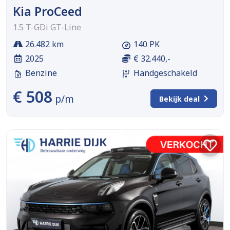
Kia ProCeed
1.5 T-GDi GT-Line
26.482 km
140 PK
2025
€ 32.440,-
Benzine
Handgeschakeld
€ 508
p/m
Bekijk deal