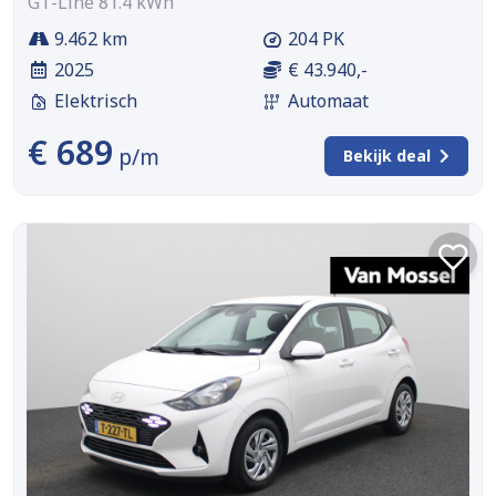
GT-Line 81.4 kWh
9.462 km
204 PK
2025
€ 43.940,-
Elektrisch
Automaat
€ 689
p/m
Bekijk deal