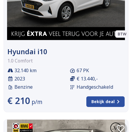
BTW
Hyundai i10
1.0 Comfort
32.140 km
67 PK
2023
€ 13.440,-
Benzine
Handgeschakeld
€ 210
p/m
Bekijk deal