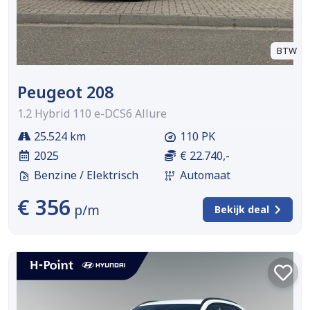
BTW
Peugeot 208
1.2 Hybrid 110 e-DCS6 Allure
25.524 km
110 PK
2025
€ 22.740,-
Benzine / Elektrisch
Automaat
€ 356
p/m
Bekijk deal