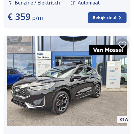
Benzine / Elektrisch
Automaat
€ 359
p/m
Bekijk deal
BTW