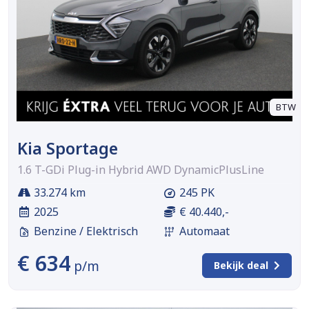
BTW
Kia Sportage
1.6 T-GDi Plug-in Hybrid AWD DynamicPlusLine
33.274 km
245 PK
2025
€ 40.440,-
Benzine / Elektrisch
Automaat
€ 634
p/m
Bekijk deal