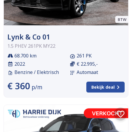
BTW
Lynk & Co 01
1.5 PHEV 261PK MY22
68.700 km
261 PK
2022
€ 22.995,-
Benzine / Elektrisch
Automaat
€ 360
p/m
Bekijk deal