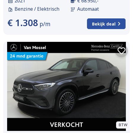
2021
€ 68.950,-
Benzine / Elektrisch
Automaat
€ 1.308
p/m
Bekijk deal
BTW