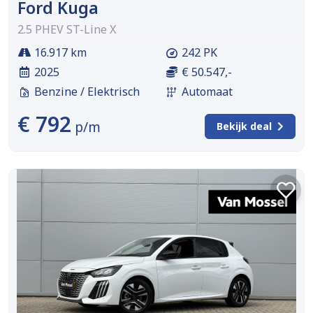
Ford Kuga
2.5 PHEV ST-Line X
16.917 km
242 PK
2025
€ 50.547,-
Benzine / Elektrisch
Automaat
€ 792
p/m
Bekijk deal