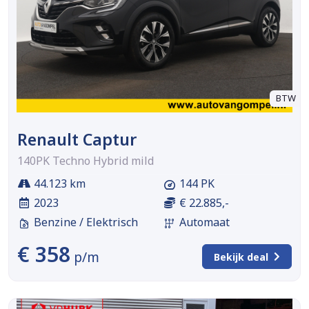
BTW
Renault Captur
140PK Techno Hybrid mild
44.123 km
144 PK
2023
€ 22.885,-
Benzine / Elektrisch
Automaat
€ 358
p/m
Bekijk deal