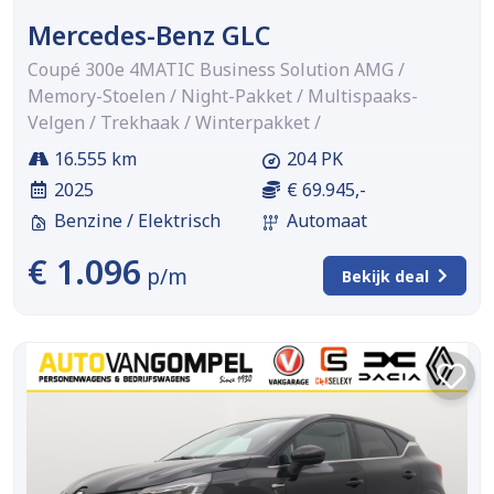
Mercedes-Benz GLC
Coupé 300e 4MATIC Business Solution AMG /
Memory-Stoelen / Night-Pakket / Multispaaks-
Velgen / Trekhaak / Winterpakket /
16.555 km
204 PK
2025
€ 69.945,-
Benzine / Elektrisch
Automaat
€ 1.096
p/m
Bekijk deal