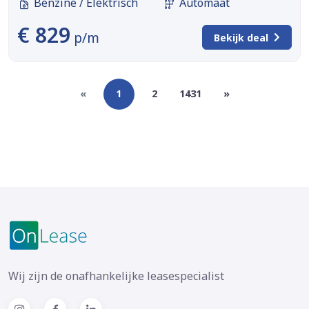
Benzine / Elektrisch
Automaat
€ 829
p/m
Bekijk deal
«
1
2
1431
»
Wij zijn de onafhankelijke leasespecialist