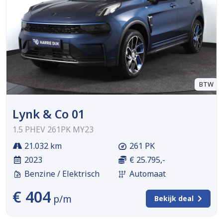
BTW
Lynk & Co 01
1.5 PHEV 261PK MY23
21.032 km
261 PK
2023
€ 25.795,-
Benzine / Elektrisch
Automaat
€ 404
p/m
Bekijk deal