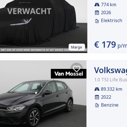
774 km
2026
Elektrisch
€ 179
p/
Marge
Volkswa
1.0 TSI Life Bu
89.332 km
2022
Benzine