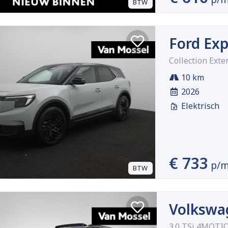
BTW
Ford Exp
Collection Ex
10 km
2026
Elektrisch
€ 733
p/
BTW
Volkswa
3.0 TSi 4MOTI