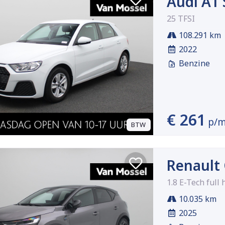
Audi A1
25 TFSI
108.291 km
2022
Benzine
€ 261
p/
BTW
Renault
1.8 E-Tech full
10.035 km
2025