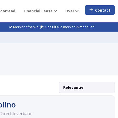
Contact
Voorraad
Financial Lease
Over
Merkonafhankelijk: Kies uit alle merken & modellen
olino
 Direct leverbaar