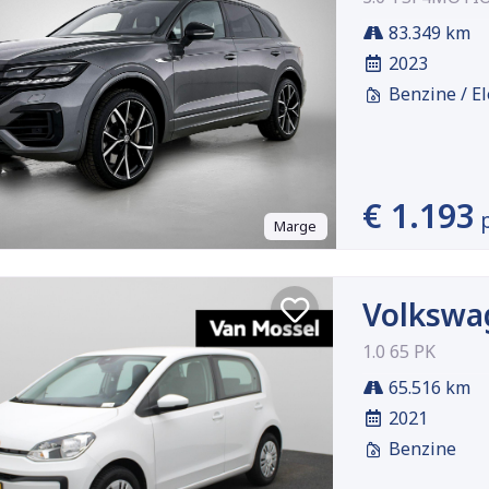
83.349 km
2023
Benzine / El
€ 1.193
Marge
Volkswa
1.0 65 PK
65.516 km
2021
Benzine