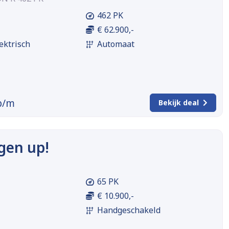
462 PK
€ 62.900,-
ektrisch
Automaat
p/m
Bekijk deal
gen up!
65 PK
€ 10.900,-
Handgeschakeld