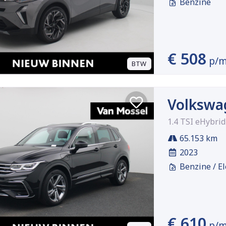
Benzine
€ 508
p/
BTW
Volkswa
1.4 TSI eHybri
65.153 km
2023
Benzine / El
€ 610
p/