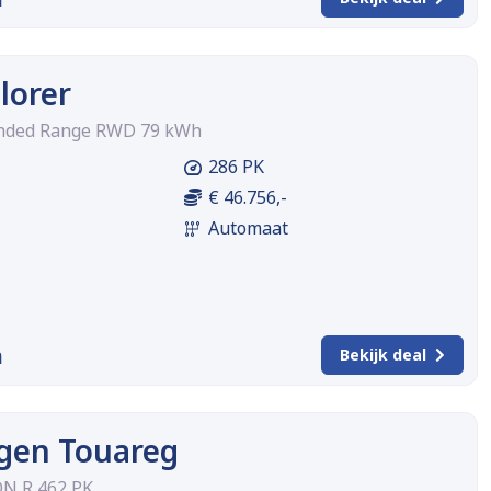
lorer
tended Range RWD 79 kWh
286 PK
€ 46.756,-
Automaat
m
Bekijk deal
gen Touareg
ON R 462 PK