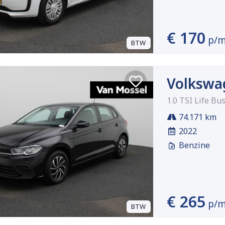
€ 170
p/
BTW
Volkswa
1.0 TSI Life Bu
74.171 km
2022
Benzine
€ 265
p/
BTW