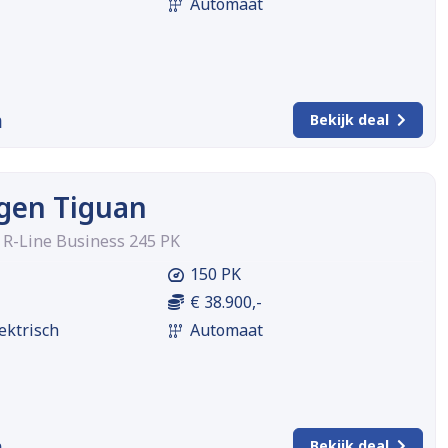
Automaat
m
Bekijk deal
gen Tiguan
d R-Line Business 245 PK
150 PK
€ 38.900,-
ektrisch
Automaat
m
Bekijk deal