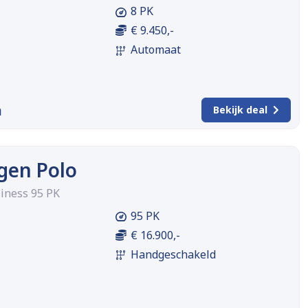
8 PK
€ 9.450,-
Automaat
m
Bekijk deal
gen Polo
siness 95 PK
95 PK
€ 16.900,-
Handgeschakeld