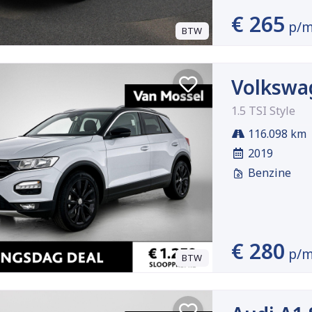
€ 265
p/
BTW
Volkswa
1.5 TSI Style
116.098 km
2019
Benzine
€ 280
p/
BTW