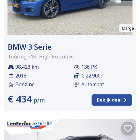
Marge
BMW 3 Serie
Touring 318i High Executive
98.423 km
136 PK
2018
€ 22.900,-
Benzine
Automaat
€ 434
p/m
Bekijk deal