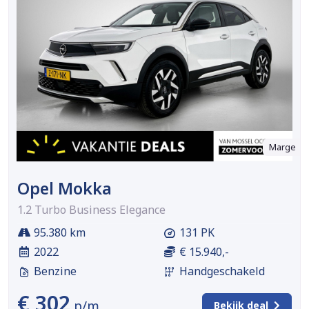
Marge
Opel Mokka
1.2 Turbo Business Elegance
95.380 km
131 PK
2022
€ 15.940,-
Benzine
Handgeschakeld
€ 302
p/m
Bekijk deal