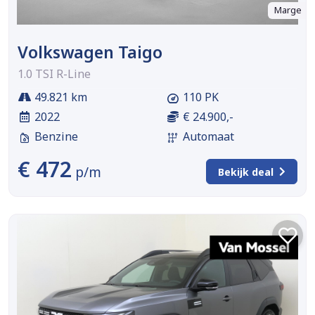
Marge
Volkswagen Taigo
1.0 TSI R-Line
49.821 km
110 PK
2022
€ 24.900,-
Benzine
Automaat
€ 472
p/m
Bekijk deal