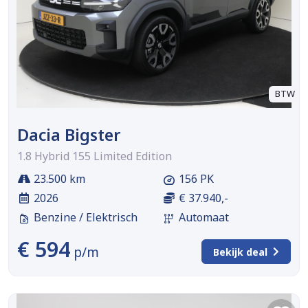
BTW
Dacia Bigster
1.8 Hybrid 155 Limited Edition
23.500 km
156 PK
2026
€ 37.940,-
Benzine / Elektrisch
Automaat
€ 594
p/m
Bekijk deal