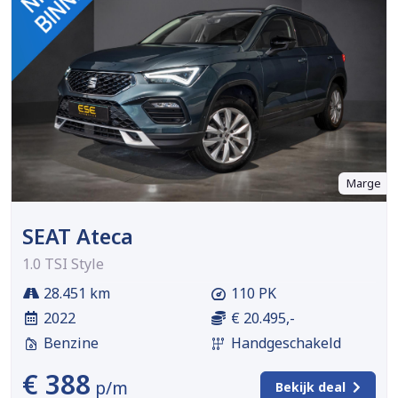
Marge
SEAT Ateca
1.0 TSI Style
28.451 km
110 PK
2022
€ 20.495,-
Benzine
Handgeschakeld
€ 388
p/m
Bekijk deal