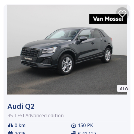
BTW
Audi Q2
35 TFSI Advanced edition
0 km
150 PK
2026
€ 41.127,-