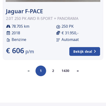
Jaguar F-PACE
2.0T 250 PK AWD R-SPORT + PANORAMA
78.705 km
250 PK
2018
€ 31.950,-
Benzine
Automaat
€ 606
p/m
Bekijk deal
«
1
2
1430
»