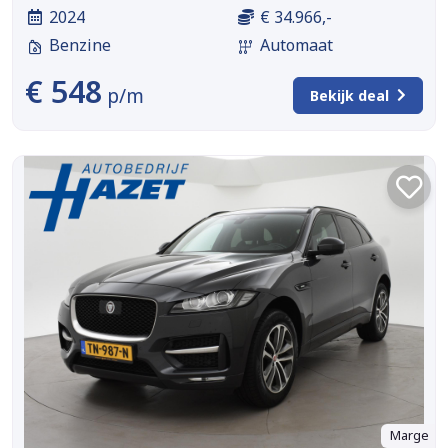
2024
€ 34.966,-
Benzine
Automaat
€ 548
p/m
Bekijk deal
Marge