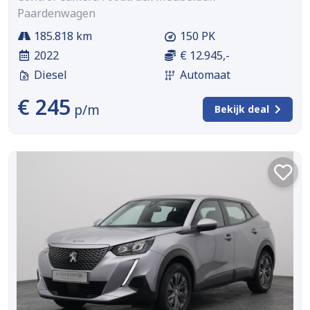
Paardenwagen
185.818 km
150 PK
2022
€ 12.945,-
Diesel
Automaat
€ 245
p/m
Bekijk deal