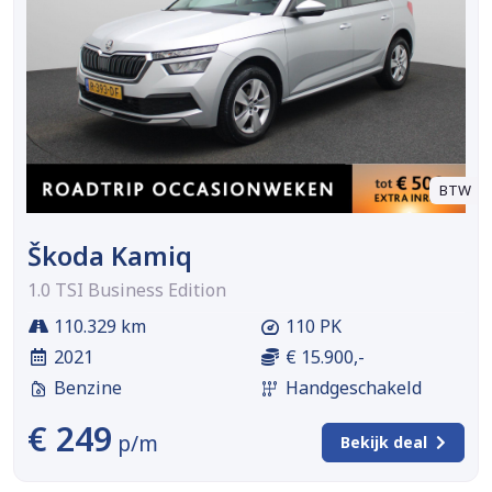
BTW
Škoda Kamiq
1.0 TSI Business Edition
110.329 km
110 PK
2021
€ 15.900,-
Benzine
Handgeschakeld
€ 249
p/m
Bekijk deal