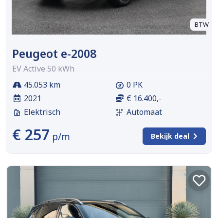
BTW
Peugeot e-2008
EV Active 50 kWh
45.053 km
0 PK
2021
€ 16.400,-
Elektrisch
Automaat
€ 257
p/m
Bekijk deal