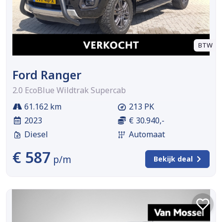
BTW
Ford Ranger
2.0 EcoBlue Wildtrak Supercab
61.162 km
213 PK
2023
€ 30.940,-
Diesel
Automaat
€ 587
p/m
Bekijk deal