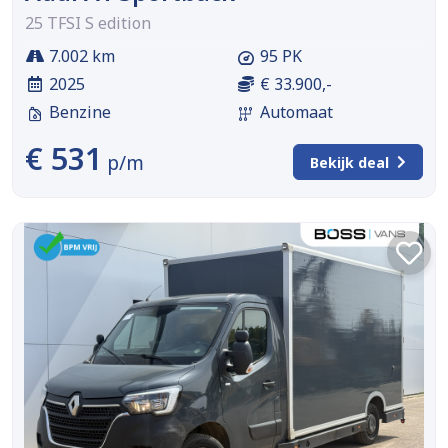
25 TFSI S edition
7.002 km
95 PK
2025
€ 33.900,-
Benzine
Automaat
€ 531
p/m
Bekijk deal