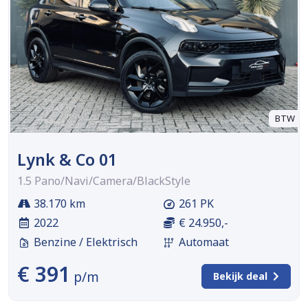
BTW
Lynk & Co 01
1.5 Pano/Navi/Camera/BlackStyle
38.170 km
261 PK
2022
€ 24.950,-
Benzine / Elektrisch
Automaat
€ 391
p/m
Bekijk deal