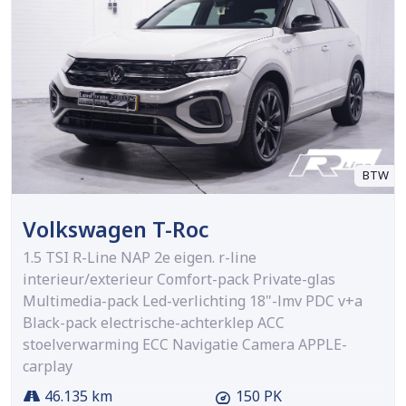
BTW
Volkswagen T-Roc
1.5 TSI R-Line NAP 2e eigen. r-line
interieur/exterieur Comfort-pack Private-glas
Multimedia-pack Led-verlichting 18"-lmv PDC v+a
Black-pack electrische-achterklep ACC
stoelverwarming ECC Navigatie Camera APPLE-
carplay
46.135 km
150 PK