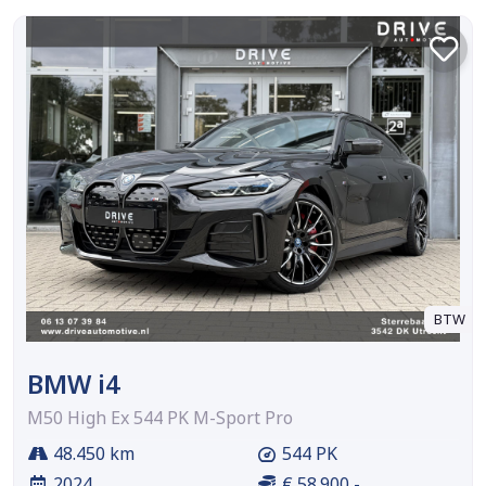
BTW
BMW i4
M50 High Ex 544 PK M-Sport Pro
48.450 km
544 PK
2024
€ 58.900,-