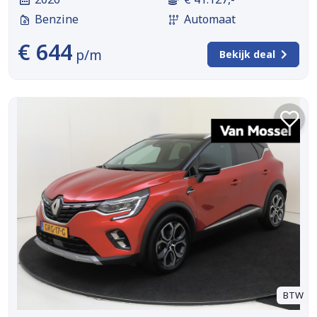
Benzine
Automaat
€ 644
p/m
Bekijk deal
BTW