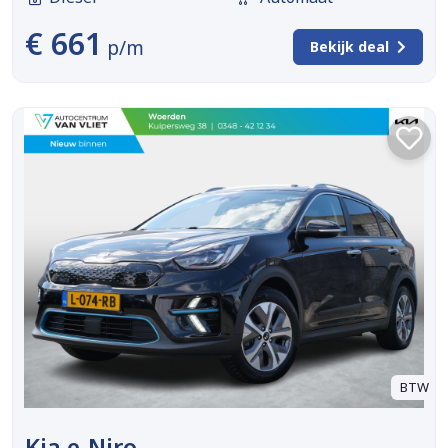
€ 661
p/m
Bekijk deal
BTW
Kia e-Niro