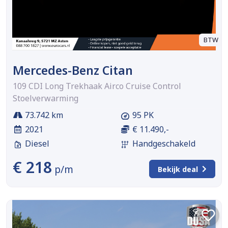
BTW
Mercedes-Benz Citan
109 CDI Long Trekhaak Airco Cruise Control
Stoelverwarming
73.742 km
95 PK
2021
€ 11.490,-
Diesel
Handgeschakeld
€ 218
p/m
Bekijk deal