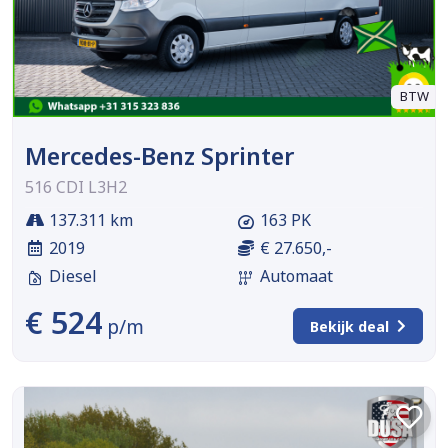
BTW
Mercedes-Benz Sprinter
516 CDI L3H2
137.311 km
163 PK
2019
€ 27.650,-
Diesel
Automaat
€ 524
p/m
Bekijk deal