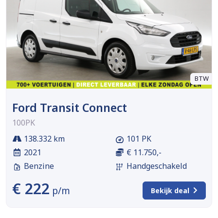
BTW
Ford Transit Connect
100PK
138.332 km
101 PK
2021
€ 11.750,-
Benzine
Handgeschakeld
€ 222
p/m
Bekijk deal