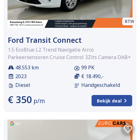
BTW
Ford Transit Connect
1.5 EcoBlue L2 Trend Navigatie Airco
Parkeersensoren Cruise Control 3Zits Camera DAB+
48.553 km
99 PK
2023
€ 18.490,-
Diesel
Handgeschakeld
€ 350
p/m
Bekijk deal