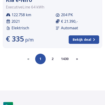
ExecutiveLine 64 kWh
122.758 km
204 PK
2021
€ 21.390,-
Elektrisch
Automaat
€ 335
p/m
Bekijk deal
«
1
2
1430
»