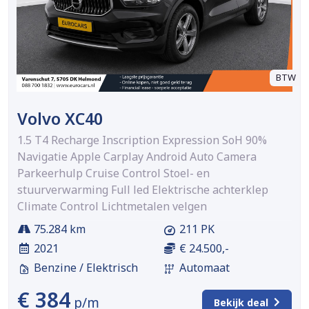
BTW
Volvo XC40
1.5 T4 Recharge Inscription Expression SoH 90%
Navigatie Apple Carplay Android Auto Camera
Parkeerhulp Cruise Control Stoel- en
stuurverwarming Full led Elektrische achterklep
Climate Control Lichtmetalen velgen
75.284 km
211 PK
2021
€ 24.500,-
Benzine / Elektrisch
Automaat
€ 384
p/m
Bekijk deal