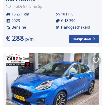
1.0 T-GDi GT-Line 5p
16.271 km
101 PK
2023
€ 18.390,-
Benzine
Handgeschakeld
€ 288
p/m
Bekijk deal