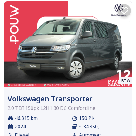
BTW
Volkswagen Transporter
2.0 TDI 150pk L2H1 30 DC Comfortline
46.315 km
150 PK
2024
€ 34.850,-
Diesel
Automaat