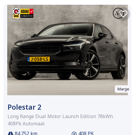
Marge
Polestar 2
Long Range Dual Motor Launch Edition 78kWh
408Pk Automaat
84.752 km
408 PK