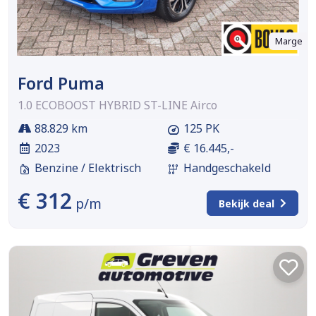
Marge
Ford Puma
1.0 ECOBOOST HYBRID ST-LINE Airco
88.829 km
125 PK
2023
€ 16.445,-
Benzine / Elektrisch
Handgeschakeld
€ 312
p/m
Bekijk deal