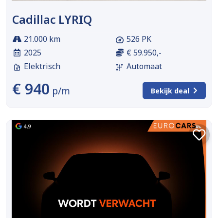
Cadillac LYRIQ
21.000 km
526 PK
2025
€ 59.950,-
Elektrisch
Automaat
€ 940
p/m
Bekijk deal