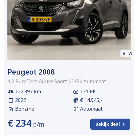
BTW
Peugeot 2008
1.2 PureTech Allure Sport 131Pk Automaat
122.397 km
131 PK
2022
€ 14.945,-
Benzine
Automaat
€ 234
p/m
Bekijk deal