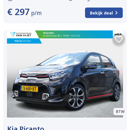
€ 297
p/m
Bekijk deal
BTW
Kia Picanto