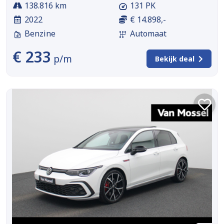
138.816 km
131 PK
2022
€ 14.898,-
Benzine
Automaat
€ 233
p/m
Bekijk deal