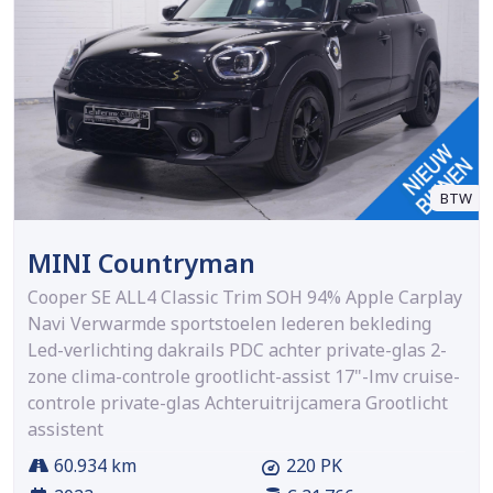
BTW
MINI Countryman
Cooper SE ALL4 Classic Trim SOH 94% Apple Carplay
Navi Verwarmde sportstoelen lederen bekleding
Led-verlichting dakrails PDC achter private-glas 2-
zone clima-controle grootlicht-assist 17"-lmv cruise-
controle private-glas Achteruitrijcamera Grootlicht
assistent
60.934 km
220 PK