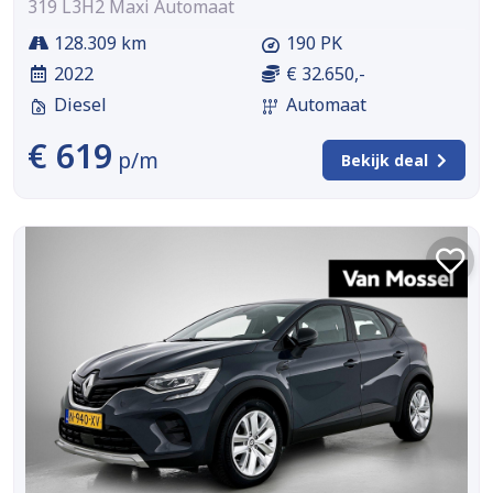
319 L3H2 Maxi Automaat
128.309 km
190 PK
2022
€ 32.650,-
Diesel
Automaat
€ 619
p/m
Bekijk deal