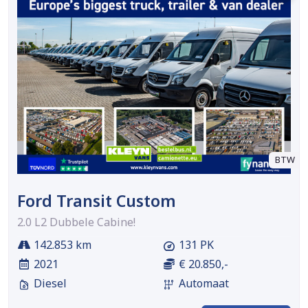
BTW
Ford Transit Custom
2.0 L2 Dubbele Cabine!
142.853 km
131 PK
2021
€ 20.850,-
Diesel
Automaat