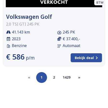
BTW
Volkswagen Golf
2.0 TSI GTI 245 PK
41.143 km
245 PK
2023
€ 37.400,-
Benzine
Automaat
€ 586
p/m
Bekijk deal
«
1
2
1429
»