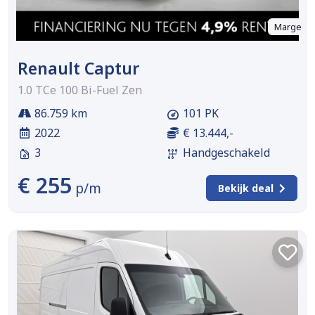
Marge
Renault Captur
1.0 TCe 100 Bi-Fuel Zen
86.759 km
101 PK
2022
€ 13.444,-
3
Handgeschakeld
€ 255
p/m
Bekijk deal