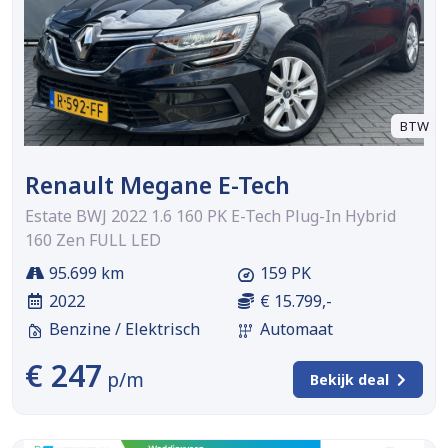
BTW
Renault Megane E-Tech
Estate BWJ 2022 1.6 160 PK E-Tech Plug-In Hybrid
160 Zen FULL LED
95.699 km
159 PK
2022
€ 15.799,-
Benzine / Elektrisch
Automaat
€ 247
p/m
Bekijk deal