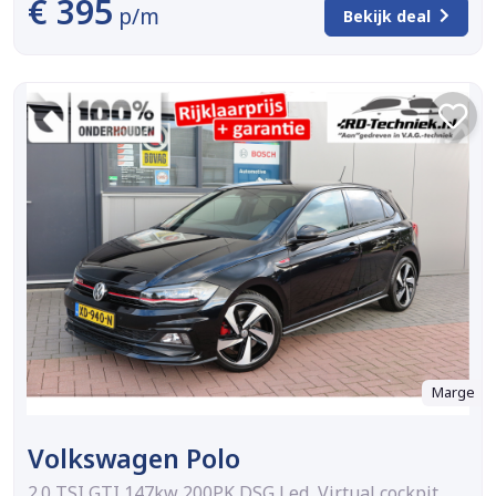
€ 395
p/m
Bekijk deal
Marge
Volkswagen Polo
2.0 TSI GTI 147kw 200PK DSG Led, Virtual cockpit ,