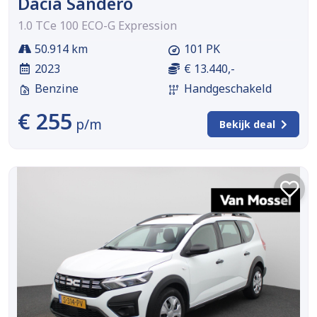
Dacia Sandero
1.0 TCe 100 ECO-G Expression
50.914 km
101 PK
2023
€ 13.440,-
Benzine
Handgeschakeld
€ 255
p/m
Bekijk deal