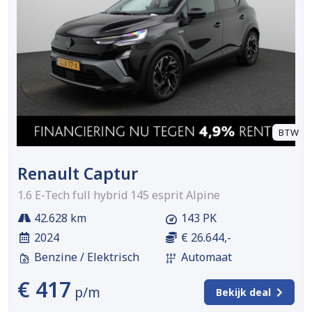
BTW
Renault Captur
1.6 E-Tech full hybrid 145 esprit Alpine
42.628 km
143 PK
2024
€ 26.644,-
Benzine / Elektrisch
Automaat
€ 417
p/m
Bekijk deal