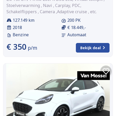
Stoelverwarming , Navi , Carplay, PDC,
Schakelflippers , Camera ,Adaptive cruise , etc.
127.149 km
200 PK
2018
€ 18.449,-
Benzine
Automaat
€ 350
p/m
Bekijk deal