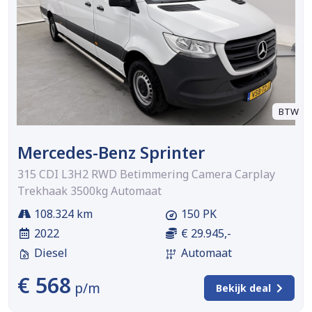
BTW
Mercedes-Benz Sprinter
315 CDI L3H2 RWD Betimmering Camera Carplay
Trekhaak 3500kg Automaat
108.324 km
150 PK
2022
€ 29.945,-
Diesel
Automaat
€ 568
p/m
Bekijk deal