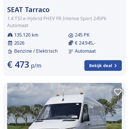
SEAT Tarraco
1.4 TSI e-Hybrid PHEV FR Intense Sport 245Pk
Automaat
135.120 km
245 PK
2026
€ 24.945,-
Benzine / Elektrisch
Automaat
€ 473
p/m
Bekijk deal