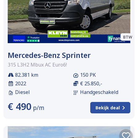
BTW
Mercedes-Benz Sprinter
315 L3H2 Mbux AC Euro6!
82.381 km
150 PK
2022
€ 25.850,-
Diesel
Handgeschakeld
€ 490
p/m
Bekijk deal