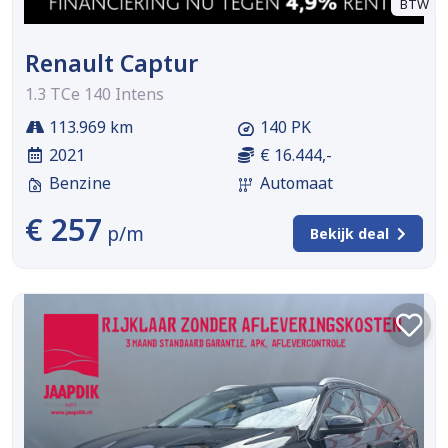
BTW
Renault Captur
1.3 TCe 140 Intens
113.969 km
140 PK
2021
€ 16.444,-
Benzine
Automaat
€ 257
p/m
Bekijk deal