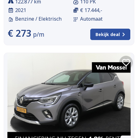
122.877 km
110 PK
2021
€ 17.444,-
Benzine / Elektrisch
Automaat
€ 273
p/m
Bekijk deal