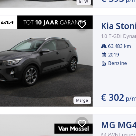
BTW
Kia Ston
1.0 T-GDi Dyna
63.483 km
2019
Benzine
€ 302
p/
Marge
MG MG
64 kWh Luxury