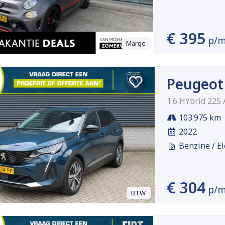
€ 395
p/
Marge
Peugeot
1.6 HYbrid 225 
103.975 km
2022
Benzine / El
€ 304
p/
BTW