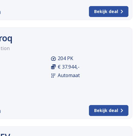
m
Bekijk deal
roq
ition
204 PK
€ 37.944,-
Automaat
m
Bekijk deal