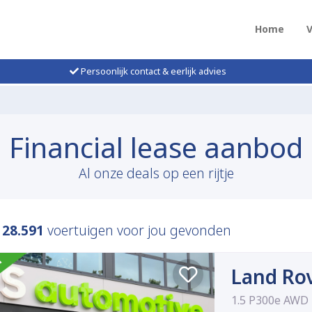
Home
Persoonlijk contact & eerlijk advies
Financial lease aanbod
Al onze deals op een rijtje
n
28.591
voertuigen voor jou gevonden
Land Ro
1.5 P300e AWD