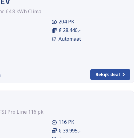
 EV
ne 64.8 kWh Clima
204 PK
€ 28.440,-
Automaat
m
Bekijk deal
FSI Pro Line 116 pk
116 PK
€ 39.995,-