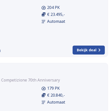
204 PK
€ 23.495,-
Automaat
m
Bekijk deal
th Competizione 70th Anniversary
179 PK
€ 20.840,-
Automaat