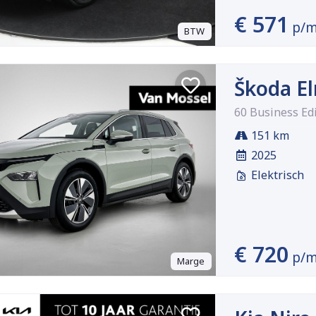
€ 571
p/
BTW
Škoda El
60 Business Ed
151 km
2025
Elektrisch
€ 720
p/
Marge