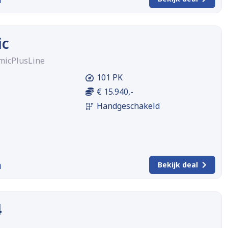
ic
micPlusLine
101 PK
€ 15.940,-
Handgeschakeld
m
Bekijk deal
4