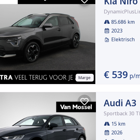
Kia Niro
DynamicPlusLi
85.686 km
2023
Elektrisch
€ 539
p/
Marge
Audi A3
Sportback 30 T
15 km
2026