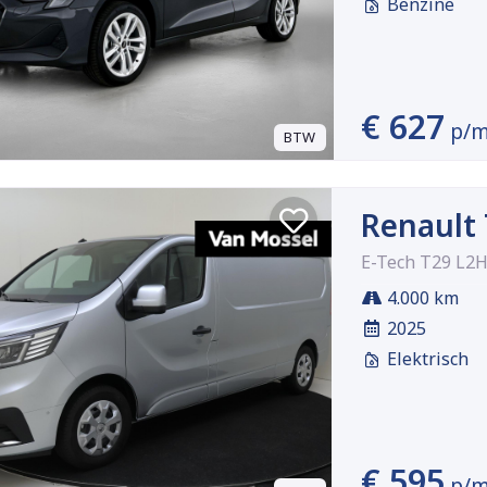
Benzine
€ 627
p/
BTW
Renault 
E-Tech T29 L2
4.000 km
2025
Elektrisch
€ 595
p/