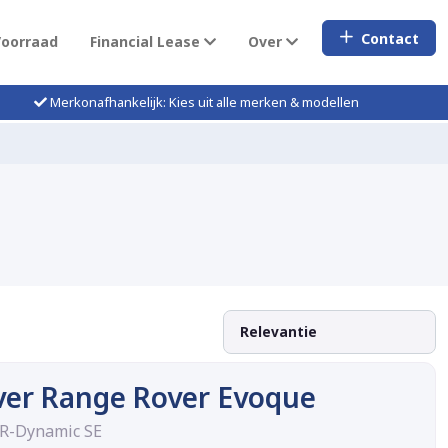
Contact
Voorraad
Financial Lease
Over
Merkonafhankelijk: Kies uit alle merken & modellen
ver Range Rover Evoque
 R-Dynamic SE