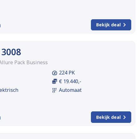
m
Bekijk deal
 3008
Allure Pack Business
224 PK
€ 19.440,-
ektrisch
Automaat
m
Bekijk deal