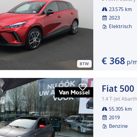
23.575 km
2023
Elektrisch
€ 368
p/
BTW
Fiat 500
1.4 T-Jet Abar
55.305 km
2019
Benzine