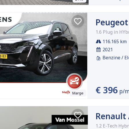
Peugeot
1.6 Plug in HYb
116.165 km
2021
Benzine / El
€ 396
p/
Marge
Renault 
1.2 E-Tech Hybr