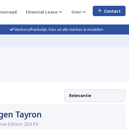
Contact
Voorraad
Financial Lease
Over
Merkonafhankelijk: Kies uit alle merken & modellen
gen Tayron
ine Edition 204 PK