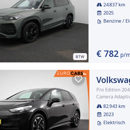
24.837 km
2025
Benzine / El
€ 782
p/
BTW
Volkswa
Pro Edition 20
Camera Adaptiv
82.943 km
2023
Elektrisch