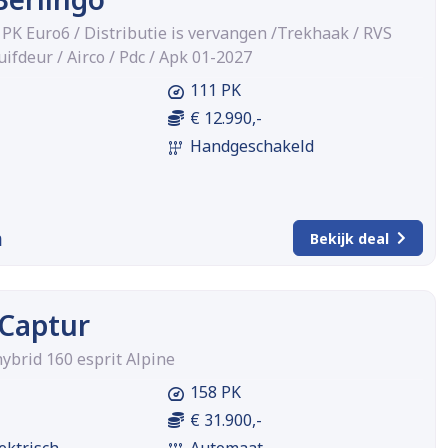
PK Euro6 / Distributie is vervangen /Trekhaak / RVS
uifdeur / Airco / Pdc / Apk 01-2027
111 PK
€ 12.990,-
Handgeschakeld
m
Bekijk deal
 Captur
 hybrid 160 esprit Alpine
158 PK
€ 31.900,-
ektrisch
Automaat