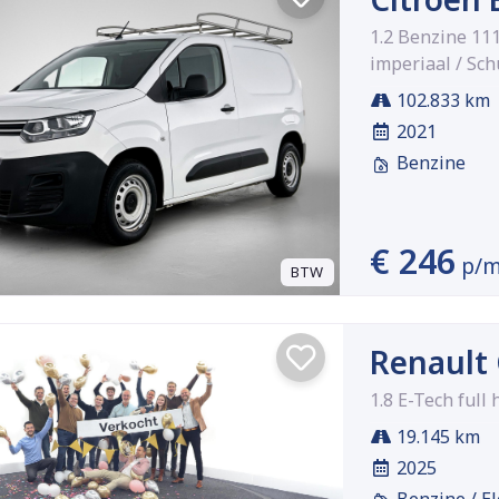
1.2 Benzine 111
imperiaal / Sch
102.833 km
2021
Benzine
€ 246
p/
BTW
Renault
1.8 E-Tech full
19.145 km
2025
Benzine / El