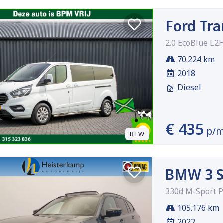
Ford Tra
2.0 EcoBlue L2
70.224 km
2018
Diesel
€ 435
p/
BTW
BMW 3 S
330d M-Sport P
105.176 km
2022