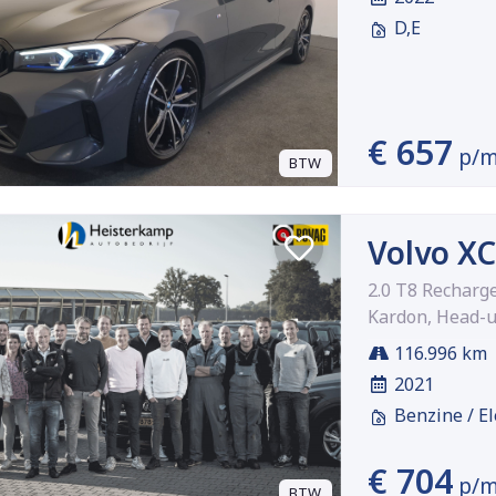
D,E
€ 657
p/
BTW
Volvo X
2.0 T8 Rechar
Kardon, Head-
116.996 km
2021
Benzine / El
€ 704
p/
BTW