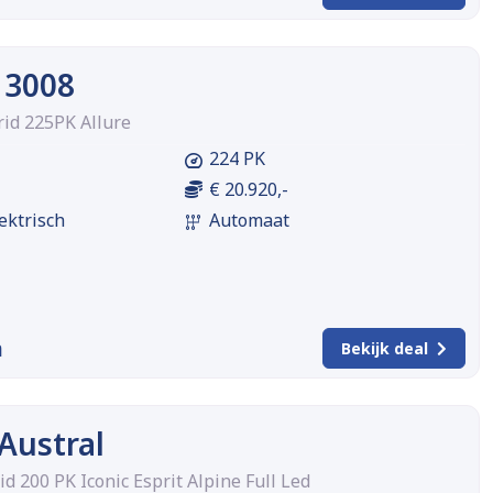
 3008
rid 225PK Allure
224 PK
€ 20.920,-
ektrisch
Automaat
m
Bekijk deal
Austral
id 200 PK Iconic Esprit Alpine Full Led