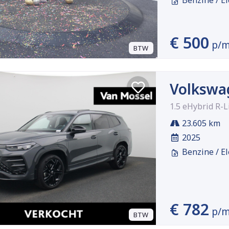
€ 500
p/
BTW
Volkswa
1.5 eHybrid R-L
23.605 km
2025
Benzine / El
€ 782
p/
BTW