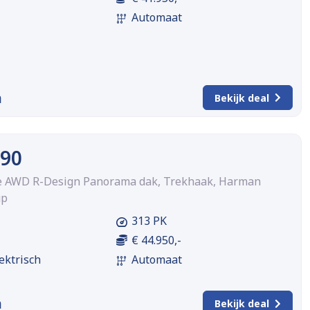
Automaat
m
Bekijk deal
C90
ge AWD R-Design Panorama dak, Trekhaak, Harman
up
313 PK
€ 44.950,-
ektrisch
Automaat
m
Bekijk deal