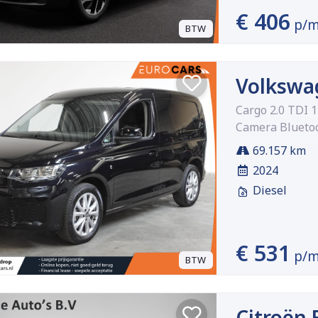
€ 406
p/
BTW
Volkswa
Cargo 2.0 TDI 
Camera Bluetoo
69.157 km
2024
Diesel
€ 531
p/
BTW
Citroën 