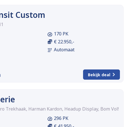
nsit Custom
H1
170 PK
€ 22.950,-
Automaat
m
Bekijk deal
erie
ro Trekhaak, Harman Kardon, Headup Display, Bom Vol!
296 PK
€ 41.950,-