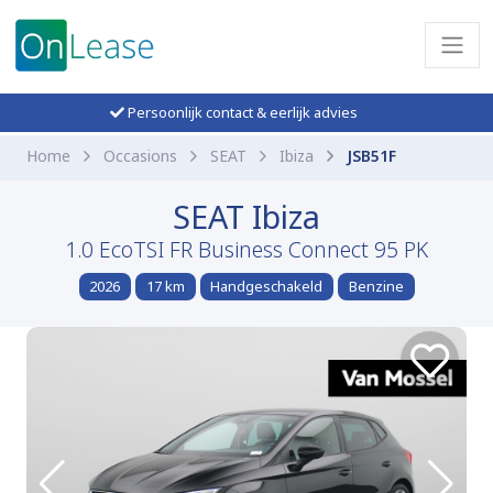
Persoonlijk contact & eerlijk advies
Home
Occasions
SEAT
Ibiza
JSB51F
SEAT Ibiza
1.0 EcoTSI FR Business Connect 95 PK
2026
17 km
Handgeschakeld
Benzine