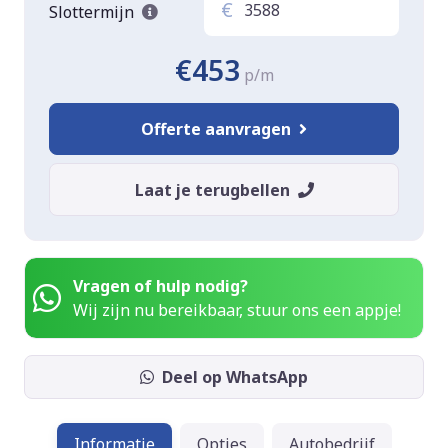
€
Slottermijn
€453
p/m
Offerte aanvragen
Laat je terugbellen
Vragen of hulp nodig?
Wij zijn nu bereikbaar, stuur ons een appje!
Deel op WhatsApp
Informatie
Opties
Autobedrijf