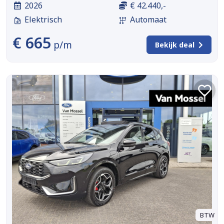
2026
€ 42.440,-
Elektrisch
Automaat
€ 665
p/m
Bekijk deal
BTW