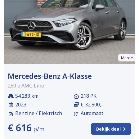
Marge
Mercedes-Benz A-Klasse
250 e AMG Line
54.283 km
218 PK
2023
€ 32.500,-
Benzine / Elektrisch
Automaat
€ 616
p/m
Bekijk deal