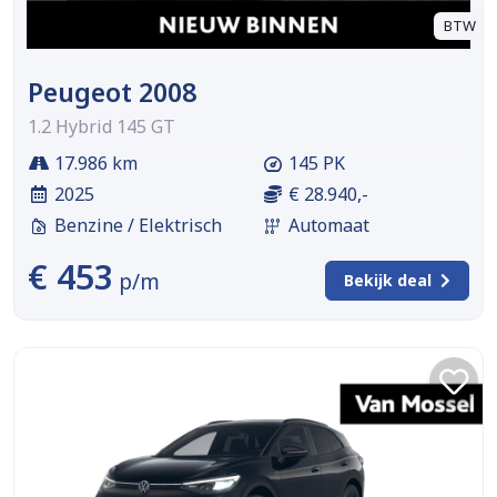
BTW
Peugeot 2008
1.2 Hybrid 145 GT
17.986 km
145 PK
2025
€ 28.940,-
Benzine / Elektrisch
Automaat
€ 453
p/m
Bekijk deal