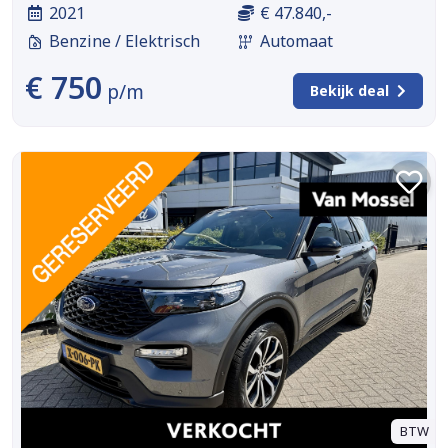
2021
€ 47.840,-
Benzine / Elektrisch
Automaat
€ 750
p/m
Bekijk deal
BTW