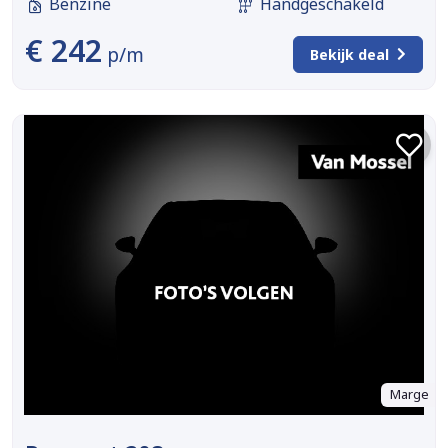
Benzine
Handgeschakeld
€ 242
p/m
Bekijk deal
Marge