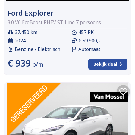
Ford Explorer
3.0 V6 EcoBoost PHEV ST-Line 7 persoons
37.450 km
457 PK
2024
€ 59.900,-
Benzine / Elektrisch
Automaat
€ 939
p/m
Bekijk deal