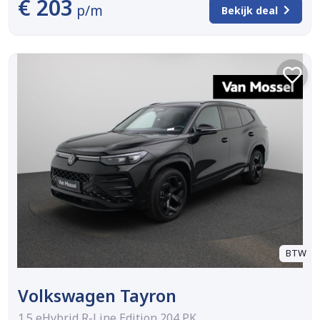
€ 203
p/m
Bekijk deal
BTW
Volkswagen Tayron
1.5 eHybrid R-Line Edition 204 PK