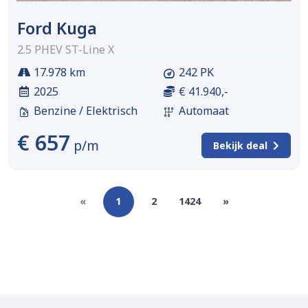
Ford Kuga
2.5 PHEV ST-Line X
17.978 km
242 PK
2025
€ 41.940,-
Benzine / Elektrisch
Automaat
€ 657
p/m
Bekijk deal
«
1
2
1424
»