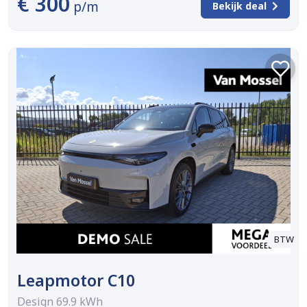
€ 300
p/m
Bekijk deal
BTW
Leapmotor C10
Design 69.9 kWh