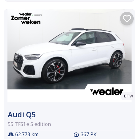
BTW
Audi Q5
55 TFSI e S edition
62.773 km
367 PK