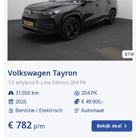
BTW
Volkswagen Tayron
1.5 eHybrid R-Line Edition 204 PK
31.050 km
204 PK
2025
€ 49.900,-
Benzine / Elektrisch
Automaat
€ 782
p/m
Bekijk deal