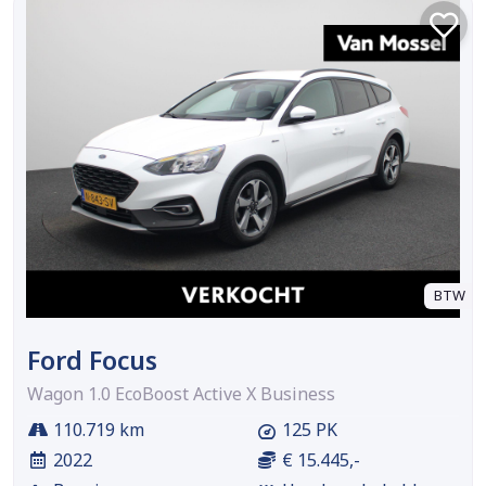
BTW
Ford Focus
Wagon 1.0 EcoBoost Active X Business
110.719 km
125 PK
2022
€ 15.445,-