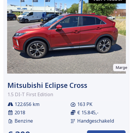
Marge
Mitsubishi Eclipse Cross
1.5 DI-T First Edition
122.656 km
163 PK
2018
€ 15.845,-
Benzine
Handgeschakeld