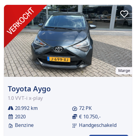
Marge
Toyota Aygo
1.0 VVT-i x-play
20.992 km
72 PK
2020
€ 10.750,-
Benzine
Handgeschakeld