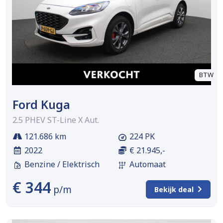
BTW
Ford Kuga
2.5 PHEV ST-Line X Aut.
121.686 km
224 PK
2022
€ 21.945,-
Benzine / Elektrisch
Automaat
€ 344
p/m
Bekijk deal