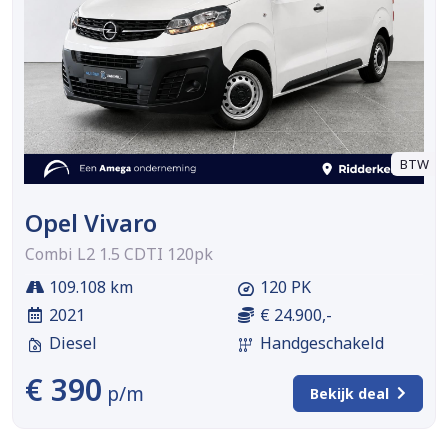
BTW
Opel Vivaro
Combi L2 1.5 CDTI 120pk
109.108 km
120 PK
2021
€ 24.900,-
Diesel
Handgeschakeld
€ 390
p/m
Bekijk deal