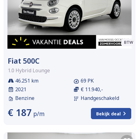
BTW
Fiat 500C
1.0 Hybrid Lounge
46.251 km
69 PK
2021
€ 11.940,-
Benzine
Handgeschakeld
€ 187
p/m
Bekijk deal