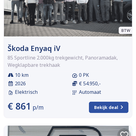
BTW
Škoda Enyaq iV
85 Sportline 2.000kg trekgewicht, Panoramadak,
Wegklapbare trekhaak
10 km
0 PK
2026
€ 54.950,-
Elektrisch
Automaat
€ 861
p/m
Bekijk deal