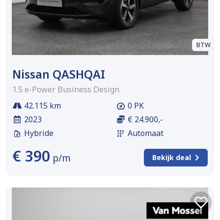
BTW
Nissan QASHQAI
1.5 e-Power Business Design
42.115 km
0 PK
2023
€ 24.900,-
Hybride
Automaat
€ 390
p/m
Bekijk deal