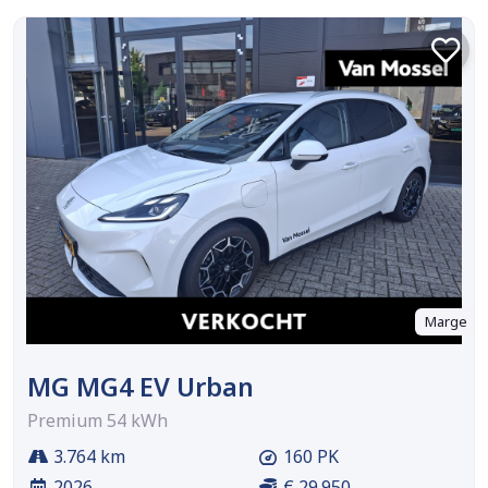
Marge
MG MG4 EV Urban
Premium 54 kWh
3.764 km
160 PK
2026
€ 29.950,-