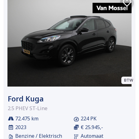
BTW
Ford Kuga
2.5 PHEV ST-Line
72.475 km
224 PK
2023
€ 25.945,-
Benzine / Elektrisch
Automaat