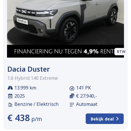
BTW
Dacia Duster
1.6 Hybrid 140 Extreme
13.999 km
141 PK
2025
€ 27.940,-
Benzine / Elektrisch
Automaat
€ 438
p/m
Bekijk deal