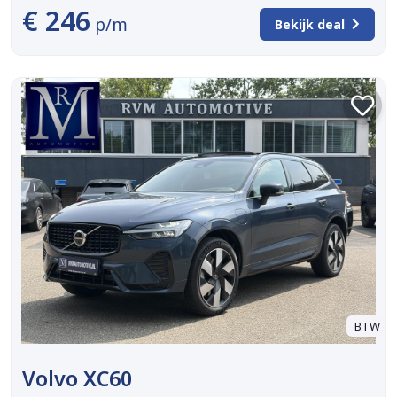
€ 246
p/m
Bekijk deal
BTW
Volvo XC60