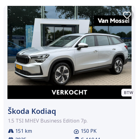
BTW
Škoda Kodiaq
1.5 TSI MHEV Business Edition 7p.
151 km
150 PK