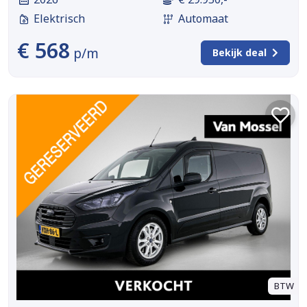
Elektrisch
Automaat
€ 568
p/m
Bekijk deal
BTW