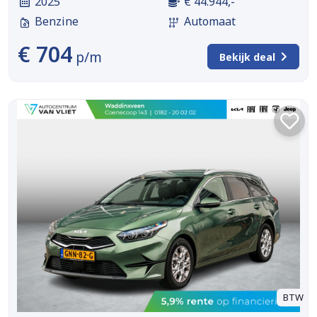
2025
€ 44.944,-
Benzine
Automaat
€ 704
p/m
Bekijk deal
BTW