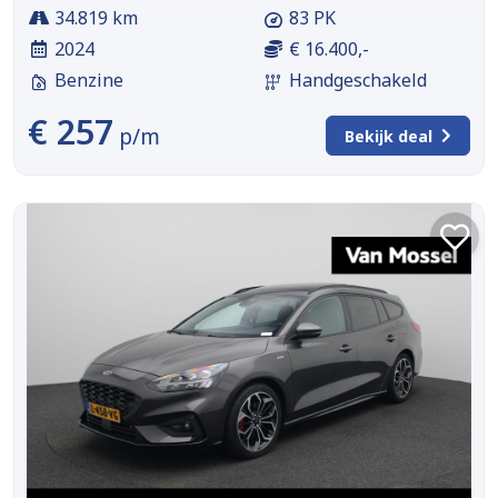
34.819 km
83 PK
2024
€ 16.400,-
Benzine
Handgeschakeld
€ 257
p/m
Bekijk deal