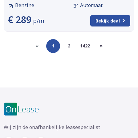
Benzine
Automaat
€ 289
p/m
Bekijk deal
«
1
2
1422
»
Wij zijn de onafhankelijke leasespecialist