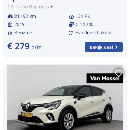
1.2 Turbo Business +
81.192 km
131 PK
2019
€ 14.740,-
Benzine
Handgeschakeld
€ 279
p/m
Bekijk deal