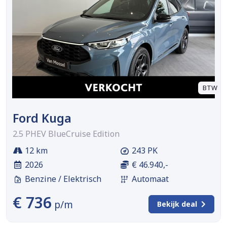
BTW
Ford Kuga
2.5 PHEV BlueCruise Edition
12 km
243 PK
2026
€ 46.940,-
Benzine / Elektrisch
Automaat
€ 736
p/m
Bekijk deal