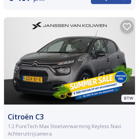
BTW
Citroën C3
1.2 PureTech Max Stoelverwarming Keyless Navi
Achteruitrijcamera