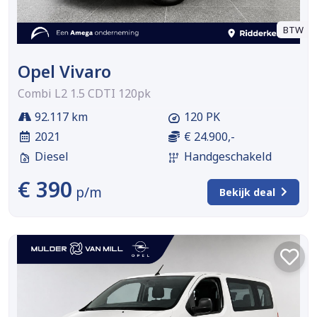
BTW
Opel Vivaro
Combi L2 1.5 CDTI 120pk
92.117 km
120 PK
2021
€ 24.900,-
Diesel
Handgeschakeld
€ 390
p/m
Bekijk deal