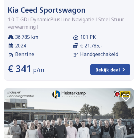
Kia Ceed Sportswagon
1.0 T-GDi DynamicPlusLine Navigatie l Stoel Stuur
verwarming l
36.785 km
101 PK
2024
€ 21.785,-
Benzine
Handgeschakeld
€ 341
p/m
Bekijk deal