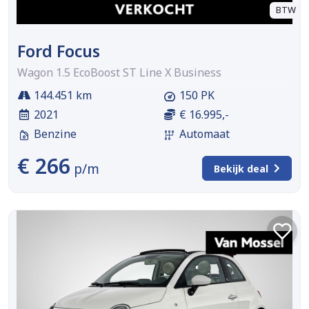
BTW
Ford Focus
Wagon 1.5 EcoBoost ST Line X Business
144.451 km
150 PK
2021
€ 16.995,-
Benzine
Automaat
€ 266
p/m
Bekijk deal