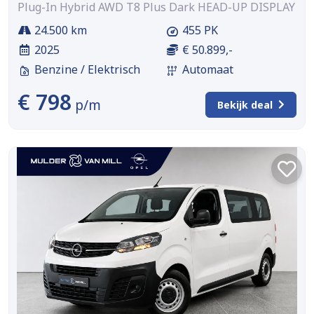
Plug-In Hybrid AWD T8 Plus Dark HEAD-UP DISPLAY
24.500 km
455 PK
2025
€ 50.899,-
Benzine / Elektrisch
Automaat
€ 798
p/m
Bekijk deal