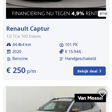
BTW
Renault Captur
1.0 TCe 100 Intens
44.464 km
101 PK
2020
€ 15.944,-
Benzine
Handgeschakeld
€ 250
p/m
Bekijk deal