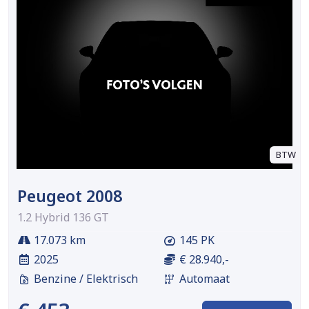
BTW
Peugeot 2008
1.2 Hybrid 136 GT
17.073 km
145 PK
2025
€ 28.940,-
Benzine / Elektrisch
Automaat