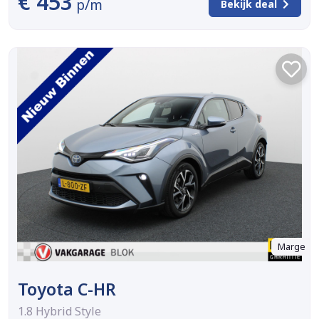
€ 453
p/m
Bekijk deal
Marge
Toyota C-HR
1.8 Hybrid Style