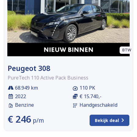
BTW
Peugeot 308
PureTech 110 Active Pack Business
68.949 km
110 PK
2022
€ 15.740,-
Benzine
Handgeschakeld
€ 246
p/m
Bekijk deal