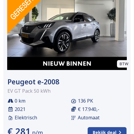
BTW
Peugeot e-2008
EV GT Pack 50 kWh
0 km
136 PK
2021
€ 17.940,-
Elektrisch
Automaat
€ 281
p/m
Bekijk deal