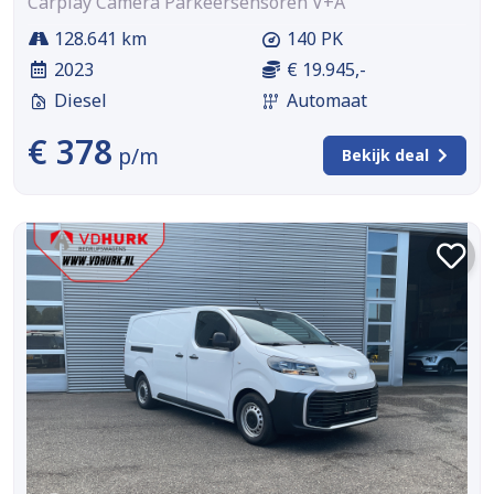
Carplay Camera Parkeersensoren V+A
128.641 km
140 PK
2023
€ 19.945,-
Diesel
Automaat
€ 378
p/m
Bekijk deal