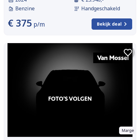
Benzine
Handgeschakeld
€ 375
p/m
Bekijk deal
Marge