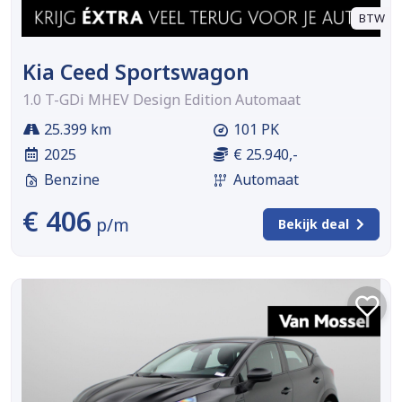
BTW
Kia Ceed Sportswagon
1.0 T-GDi MHEV Design Edition Automaat
25.399 km
101 PK
2025
€ 25.940,-
Benzine
Automaat
€ 406
p/m
Bekijk deal