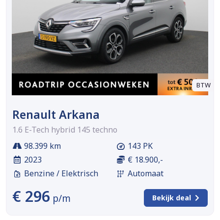
BTW
Renault Arkana
1.6 E-Tech hybrid 145 techno
98.399 km
143 PK
2023
€ 18.900,-
Benzine / Elektrisch
Automaat
€ 296
p/m
Bekijk deal