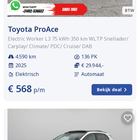
BTW
Toyota ProAce
Electric Worker L3 75 kWh 350 km WLTP Snellader/
Carplay/ Climate/ PDC/ Cruise/ DAB
4.590 km
136 PK
2025
€ 29.944,-
Elektrisch
Automaat
€ 568
p/m
Bekijk deal