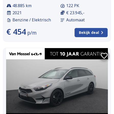
48.885 km
122 PK
2021
€ 23.945,-
Benzine / Elektrisch
Automaat
€ 454
p/m
Bekijk deal