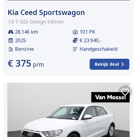
Kia Ceed Sportswagon
1.0 T-GDi Design Edition
28.146 km
101 PK
2025
€ 23.940,-
Benzine
Handgeschakeld
€ 375
p/m
Bekijk deal