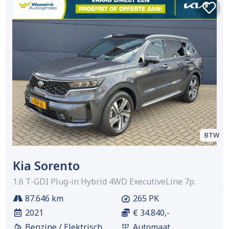
BTW
Kia Sorento
1.6 T-GDI Plug-in Hybrid 4WD ExecutiveLine 7p.
87.646 km
265 PK
2021
€ 34.840,-
Benzine / Elektrisch
Automaat