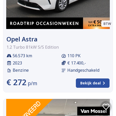
BTW
Opel Astra
1.2 Turbo 81kW S/S Edition
56.573 km
110 PK
2023
€ 17.400,-
Benzine
Handgeschakeld
€ 272
p/m
Bekijk deal