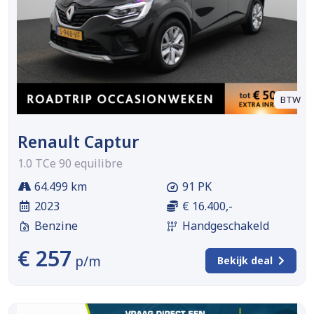
BTW
Renault Captur
1.0 TCe 90 equilibre
64.499 km
91 PK
2023
€ 16.400,-
Benzine
Handgeschakeld
€ 257
p/m
Bekijk deal