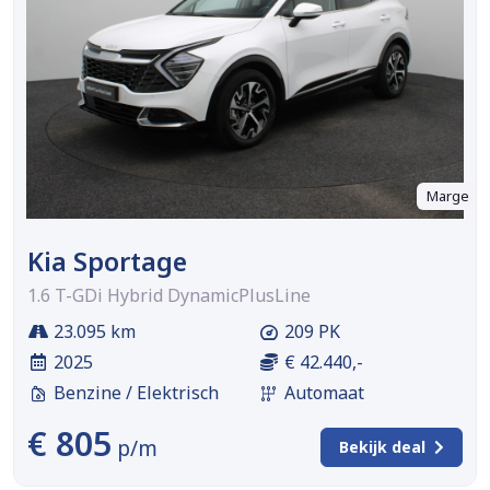
Marge
Kia Sportage
1.6 T-GDi Hybrid DynamicPlusLine
23.095 km
209 PK
2025
€ 42.440,-
Benzine / Elektrisch
Automaat
€ 805
p/m
Bekijk deal