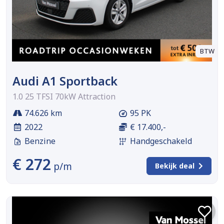
BTW
Audi A1 Sportback
1.0 25 TFSI 70kW Attraction
74.626 km
95 PK
2022
€ 17.400,-
Benzine
Handgeschakeld
€ 272
p/m
Bekijk deal