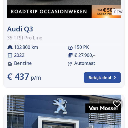
BTW
Audi Q3
35 TFSI Pro Line
102.800 km
150 PK
2022
€ 27.900,-
Benzine
Automaat
€ 437
p/m
Bekijk deal