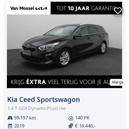
Marge
Kia Ceed Sportswagon
1.4 T-GDi DynamicPlusLine
99.197 km
140 PK
2019
€ 16.440,-