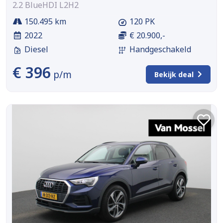
2.2 BlueHDI L2H2
150.495 km
120 PK
2022
€ 20.900,-
Diesel
Handgeschakeld
€ 396
p/m
Bekijk deal