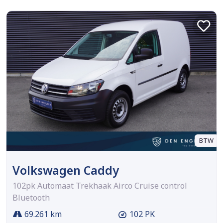
BTW
Volkswagen Caddy
102pk Automaat Trekhaak Airco Cruise control
Bluetooth
69.261 km
102 PK