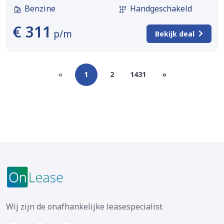
Benzine
Handgeschakeld
€ 311
p/m
Bekijk deal
«
1
2
1431
»
Wij zijn de onafhankelijke leasespecialist