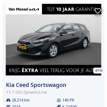
BTW
Kia Ceed Sportswagon
1.5 T-GDi DynamicLine
28.214 km
140 PK
2024
€ 23.940,-