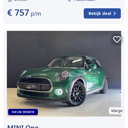
€ 757
p/m
Bekijk deal
Marge
MINI One