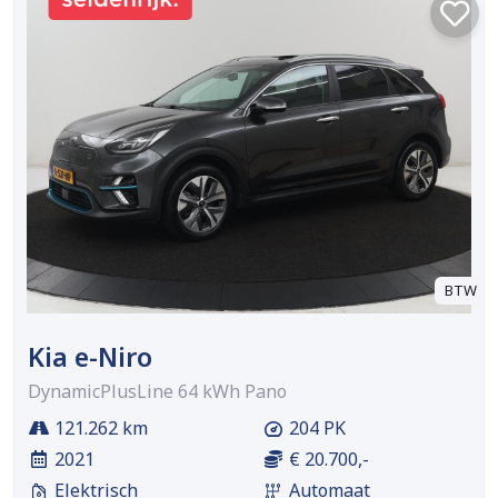
BTW
Kia e-Niro
DynamicPlusLine 64 kWh Pano
121.262 km
204 PK
2021
€ 20.700,-
Elektrisch
Automaat