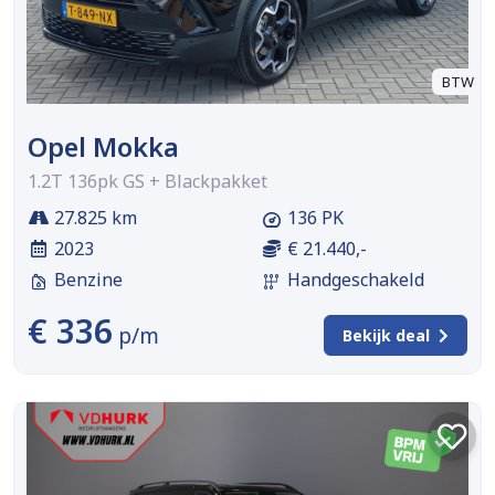
BTW
Opel Mokka
1.2T 136pk GS + Blackpakket
27.825 km
136 PK
2023
€ 21.440,-
Benzine
Handgeschakeld
€ 336
p/m
Bekijk deal