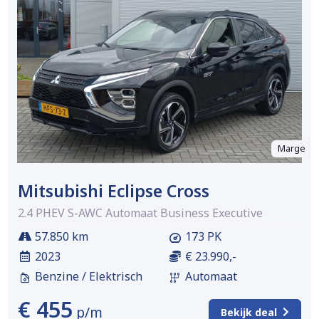
Marge
Mitsubishi Eclipse Cross
2.4 PHEV S-AWC Automaat Business Executive
57.850 km
173 PK
2023
€ 23.990,-
Benzine / Elektrisch
Automaat
€ 455
p/m
Bekijk deal