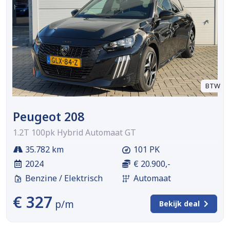
BTW
Peugeot 208
1.2T 100pk Hybrid Automaat GT
35.782 km
101 PK
2024
€ 20.900,-
Benzine / Elektrisch
Automaat
€ 327
p/m
Bekijk deal