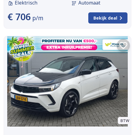
Elektrisch
Automaat
€ 706
p/m
Bekijk deal
BTW