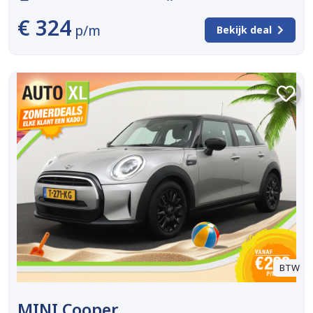
€ 324
p/m
Bekijk deal
BTW
MINI Cooper