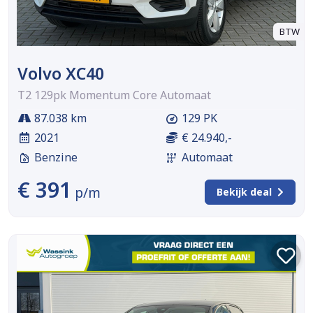
BTW
Volvo XC40
T2 129pk Momentum Core Automaat
87.038 km
129 PK
2021
€ 24.940,-
Benzine
Automaat
€ 391
p/m
Bekijk deal