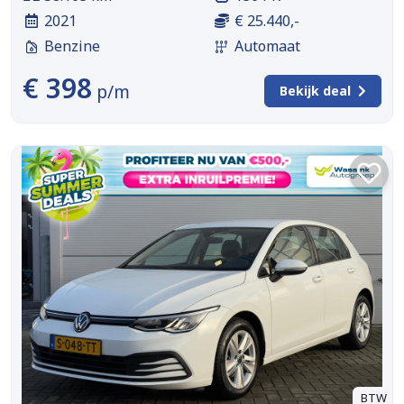
2021
€ 25.440,-
Benzine
Automaat
€ 398
p/m
Bekijk deal
BTW