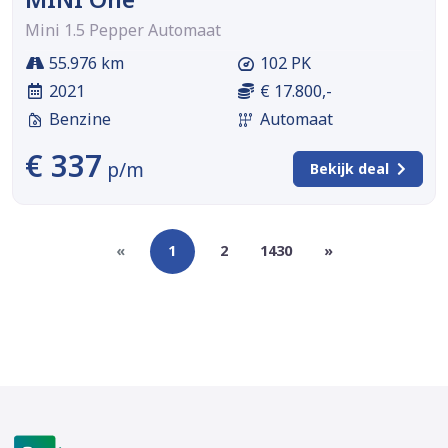
Mini 1.5 Pepper Automaat
55.976 km
102 PK
2021
€ 17.800,-
Benzine
Automaat
€ 337
p/m
Bekijk deal
«
1
2
1430
»