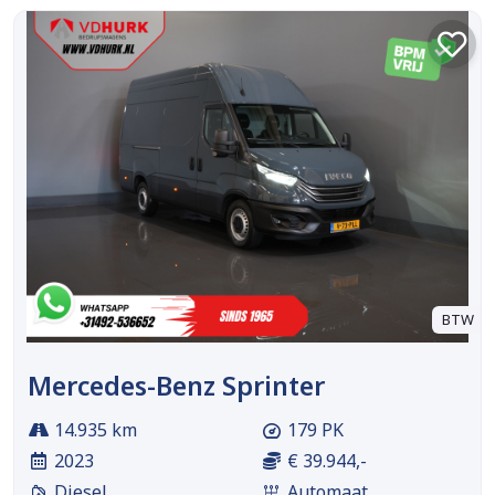
BTW
Mercedes-Benz Sprinter
14.935 km
179 PK
2023
€ 39.944,-
Diesel
Automaat