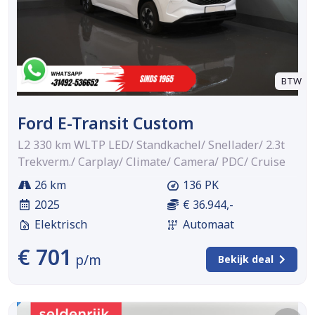
BTW
Ford E-Transit Custom
L2 330 km WLTP LED/ Standkachel/ Snellader/ 2.3t
Trekverm./ Carplay/ Climate/ Camera/ PDC/ Cruise
26 km
136 PK
2025
€ 36.944,-
Elektrisch
Automaat
€ 701
p/m
Bekijk deal