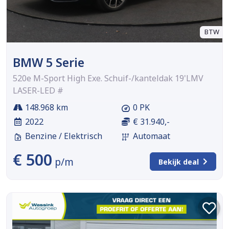
BTW
BMW 5 Serie
520e M-Sport High Exe. Schuif-/kanteldak 19'LMV
LASER-LED #
148.968 km
0 PK
2022
€ 31.940,-
Benzine / Elektrisch
Automaat
€ 500
p/m
Bekijk deal