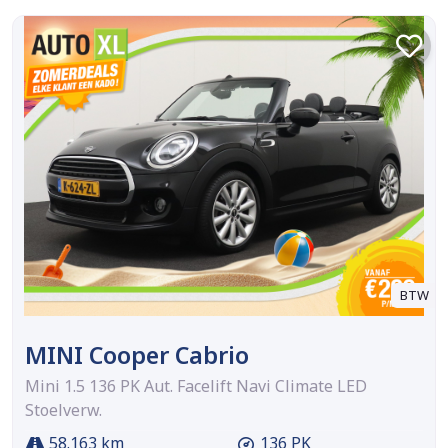
BTW
MINI Cooper Cabrio
Mini 1.5 136 PK Aut. Facelift Navi Climate LED
Stoelverw.
58.163 km
136 PK