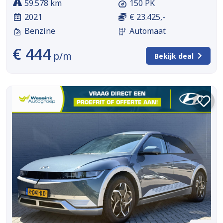
59.578 km
150 PK
2021
€ 23.425,-
Benzine
Automaat
€ 444
p/m
Bekijk deal