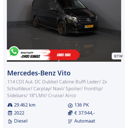
BTW
Mercedes-Benz Vito
114 CDI Aut. DC Dubbel Cabine Buffl Leder/ 2x
Schuifdeur/ Carplay/ Navi/ Spoiler/ Frontlip/
Sidebars/ 18”LMV/ Cruise/ Airco
29.462 km
136 PK
2022
€ 37.944,-
Diesel
Automaat