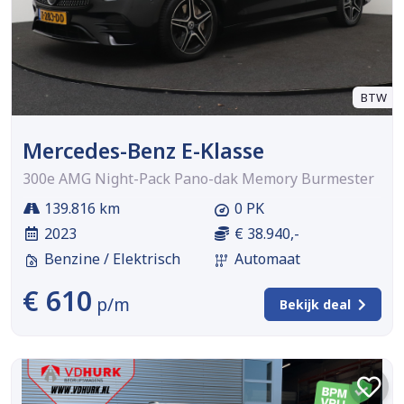
BTW
Mercedes-Benz E-Klasse
300e AMG Night-Pack Pano-dak Memory Burmester
139.816 km
0 PK
2023
€ 38.940,-
Benzine / Elektrisch
Automaat
€ 610
p/m
Bekijk deal