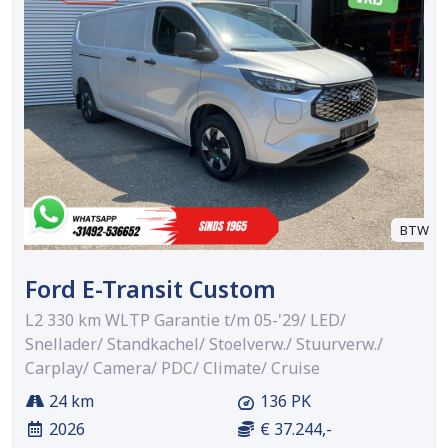
BTW
Ford E-Transit Custom
L2 330 km WLTP Garantie t/m 05-'29/ LED/
Snellader/ Standkachel/ Stoelverw./ Stuurverw./
Carplay/ Camera/ PDC/ Climate/ Cruise
24 km
136 PK
2026
€ 37.244,-