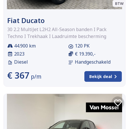
BTW
Fiat Ducato
30 2.2 MultiJet L2H2 All-Season banden I Pack
Techno I Trekhaak I Laadruimte bescherming
44.900 km
120 PK
2023
€ 19.390,-
Diesel
Handgeschakeld
€ 367
p/m
Bekijk deal