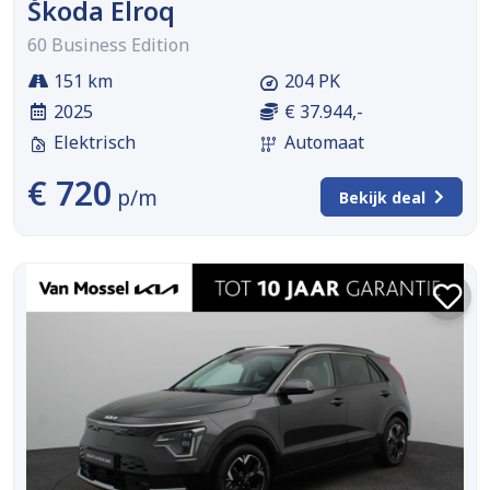
Škoda Elroq
60 Business Edition
151 km
204 PK
2025
€ 37.944,-
Elektrisch
Automaat
€ 720
p/m
Bekijk deal