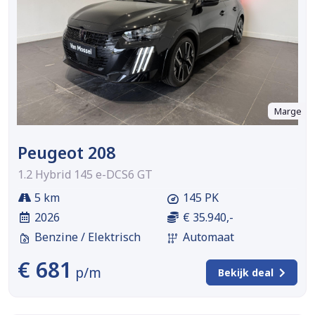
Marge
Peugeot 208
1.2 Hybrid 145 e-DCS6 GT
5 km
145 PK
2026
€ 35.940,-
Benzine / Elektrisch
Automaat
€ 681
p/m
Bekijk deal