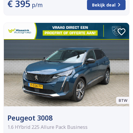
€ 395
p/m
Bekijk deal
BTW
Peugeot 3008
1.6 HYbrid 225 Allure Pack Business