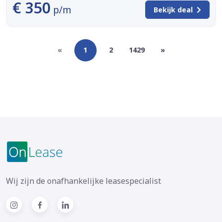
€ 350
p/m
Bekijk deal
«
1
2
1429
»
Wij zijn de onafhankelijke leasespecialist