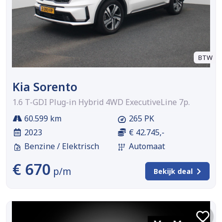
BTW
Kia Sorento
1.6 T-GDI Plug-in Hybrid 4WD ExecutiveLine 7p.
60.599 km
265 PK
2023
€ 42.745,-
Benzine / Elektrisch
Automaat
€ 670
p/m
Bekijk deal