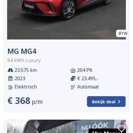
BTW
MG MG4
64 kWh Luxury
23.575 km
204 PK
2023
€ 23.495,-
Elektrisch
Automaat
€ 368
p/m
Bekijk deal