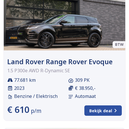
BTW
Land Rover Range Rover Evoque
1.5 P300e AWD R-Dynamic SE
77.681 km
309 PK
2023
€ 38.950,-
Benzine / Elektrisch
Automaat
€ 610
p/m
Bekijk deal