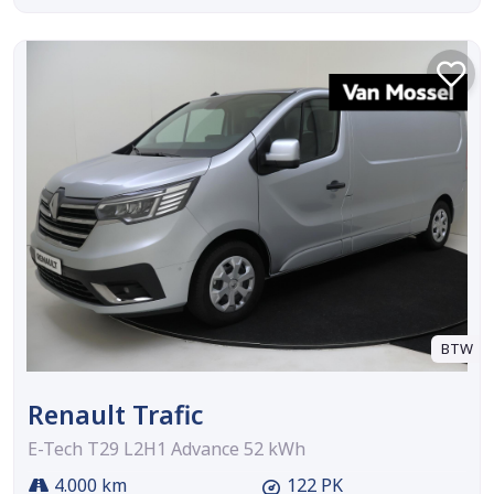
BTW
Renault Trafic
E-Tech T29 L2H1 Advance 52 kWh
4.000 km
122 PK