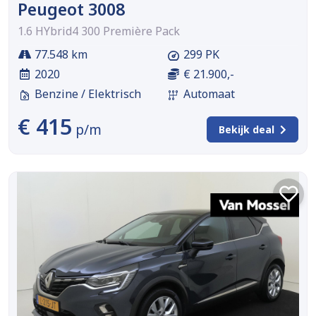
Peugeot 3008
1.6 HYbrid4 300 Première Pack
77.548 km
299 PK
2020
€ 21.900,-
Benzine / Elektrisch
Automaat
€ 415
p/m
Bekijk deal