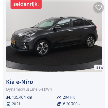
BTW
Kia e-Niro
DynamicPlusLine 64 kWh
135.464 km
204 PK
2021
€ 20.700,-