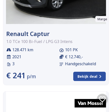
Marge
Renault Captur
1.0 TCe 100 Bi-Fuel / LPG G3 Intens
128.471 km
101 PK
2021
€ 12.740,-
3
Handgeschakeld
€ 241
p/m
Bekijk deal