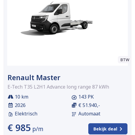
BTW
Renault Master
E-Tech T35 L2H1 Advance long range 87 kWh
10 km
143 PK
2026
€ 51.940,-
Elektrisch
Automaat
€ 985
p/m
Bekijk deal