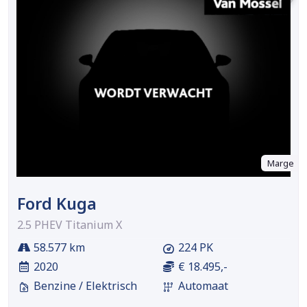
Marge
Ford Kuga
2.5 PHEV Titanium X
58.577 km
224 PK
2020
€ 18.495,-
Benzine / Elektrisch
Automaat