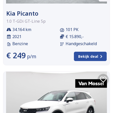
Kia Picanto
1.0 T-GDi GT-Line 5p
34.164 km
101 PK
2021
€ 15.890,-
Benzine
Handgeschakeld
€ 249
p/m
Bekijk deal