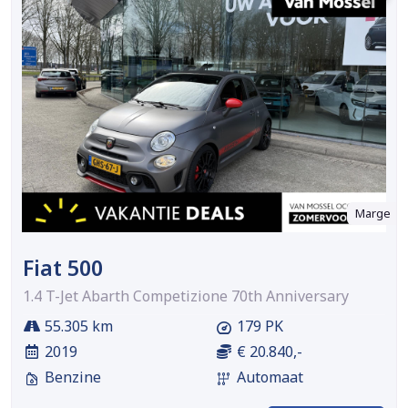
Marge
Fiat 500
1.4 T-Jet Abarth Competizione 70th Anniversary
55.305 km
179 PK
2019
€ 20.840,-
Benzine
Automaat