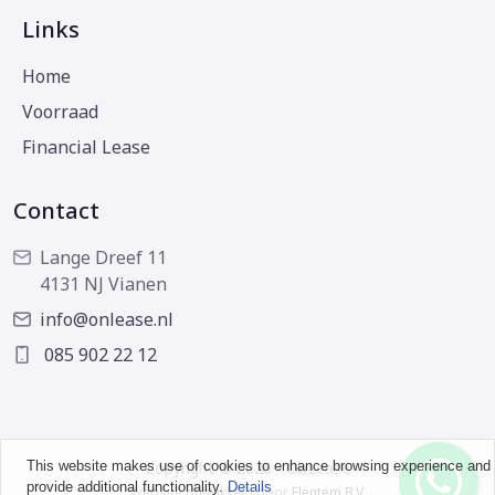
Links
Home
Voorraad
Financial Lease
Contact
Lange Dreef 11
4131 NJ Vianen
info@onlease.nl
085 902 22 12
This website makes use of cookies to enhance browsing experience and
Copyright © 2026 - OnLease
provide additional functionality.
Details
Website ontwikkeld door
Flentem B.V.