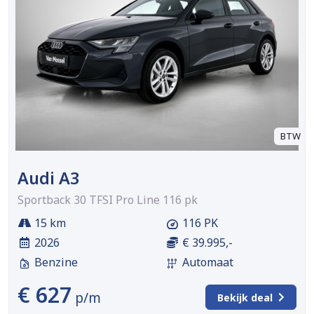
BTW
Audi A3
Sportback 30 TFSI Pro Line 116 pk
15 km
116 PK
2026
€ 39.995,-
Benzine
Automaat
€ 627
p/m
Bekijk deal