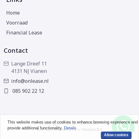
Home
Voorraad
Financial Lease
Contact
Lange Dreef 11
4131 NJ Vianen
info@onlease.nl
085 902 22 12
This website makes use of cookies to enhance browsing experience and
Copyright © 2026 - OnLease
provide additional functionality.
Details
Website ontwikkeld door
Flentem B.V.
Allow cookies