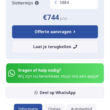
€
Slottermijn
€744
p/m
Offerte aanvragen
Laat je terugbellen
Vragen of hulp nodig?
Wij zijn nu bereikbaar, stuur ons een appje!
Deel op WhatsApp
Informatie
Opties
Autobedrijf