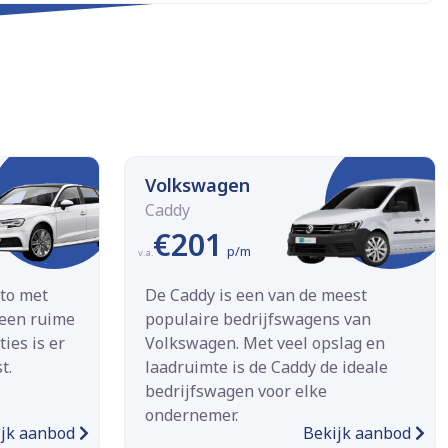
Volkswagen
Caddy
€201
p/m
v.a.
uto met
De Caddy is een van de meest
 een ruime
populaire bedrijfswagens van
ies is er
Volkswagen. Met veel opslag en
t.
laadruimte is de Caddy de ideale
bedrijfswagen voor elke
ondernemer.
ijk aanbod
Bekijk aanbod