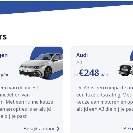
rs
gen
Audi
A3
€248
p/m
p/m
v.a.
 een van de meest
De A3 is een compacte a
 modellen van
een luxe uitstraling. Met
n. Met een ruime keuze
keuze aan motoren en opt
n en opties is er altijd
altijd een A3 die bij je pas
e bij je past.
Bekijk aanbod
Bek