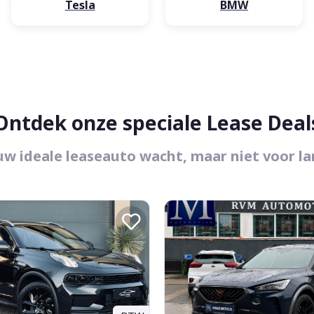
Tesla
BMW
Ontdek onze speciale Lease Deal
uw ideale leaseauto wacht, maar niet voor la