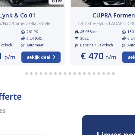
BTW
Lynk & Co 01
CUPRA Formen
o/Navi/Camera/BlackStyle
1.4 TSI e-Hybrid ADAPT. CR
261 PK
45.956 km
150 
€ 24.950,-
2022
€ 24
ektrisch
Automaat
Benzine / Elektrisch
Aut
1
€ 470
p/m
p/m
Bekijk deal
Bek
fferte
es
Liever pe