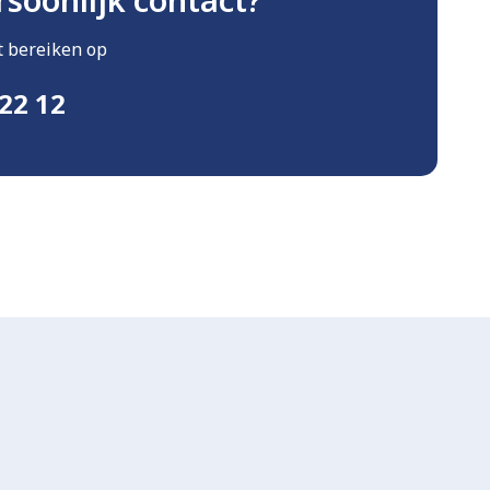
ct bereiken op
22 12