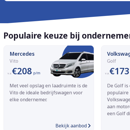
Populaire keuze bij onderneme
Mercedes
Volkswa
Vito
Golf
€208
€173
p/m
v.a.
v.a.
Met veel opslag en laadruimte is de
De Golf is
Vito de ideale bedrijfswagen voor
populaire
elke ondernemer.
Volkswage
aan motore
een Golf di
Bekijk aanbod