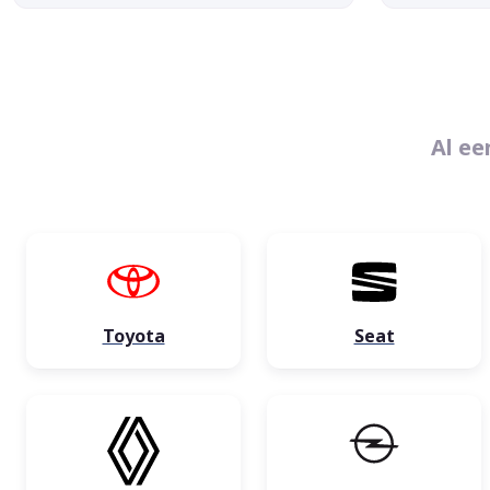
Al ee
Toyota
Seat