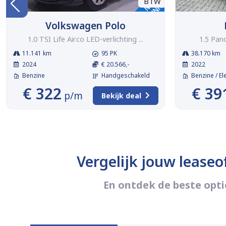
BTW
Volkswagen Polo
1.0 TSI Life Airco LED-verlichting ...
1.5 Pan
11.141 km
95 PK
38.170 km
2024
€ 20.566,-
2022
Benzine
Handgeschakeld
Benzine / El
€ 322
€ 39
p/m
Bekijk deal
Vergelijk jouw leaseo
En ontdek de beste opti