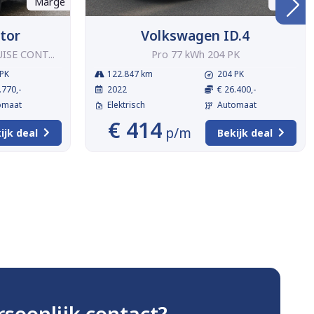
Marge
BTW
tor
Volkswagen ID.4
UISE CONT...
Pro 77 kWh 204 PK
PK
122.847 km
204 PK
.770,-
2022
€ 26.400,-
omaat
Elektrisch
Automaat
€ 414
p/m
ijk deal
Bekijk deal
rsoonlijk contact?