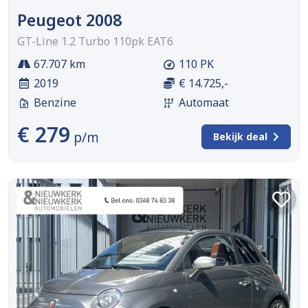
Peugeot 2008
GT-Line 1.2 Turbo 110pk EAT6
67.707 km
110 PK
2019
€ 14.725,-
Benzine
Automaat
€ 279
p/m
Bekijk deal