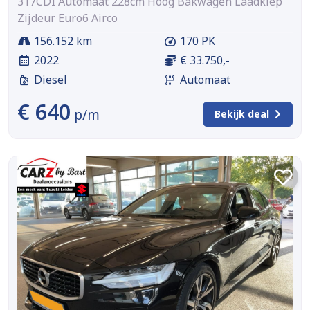
317CDI Automaat 228cm Hoog Bakwagen Laadklep
Zijdeur Euro6 Airco
156.152 km
170 PK
2022
€ 33.750,-
Diesel
Automaat
€ 640
p/m
Bekijk deal