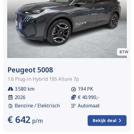
BTW
Peugeot 5008
1.6 Plug-in Hybrid 195 Allure 7p
3.580 km
194 PK
2026
€ 40.990,-
Benzine / Elektrisch
Automaat
€ 642
p/m
Bekijk deal