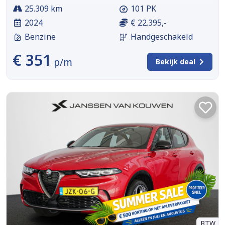
25.309 km
101 PK
2024
€ 22.395,-
Benzine
Handgeschakeld
€ 351
p/m
Bekijk deal
BTW