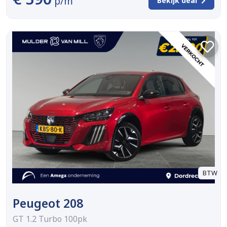
p/m
Bekijk deal
BTW
Peugeot 208
GT 1.2 Turbo 100pk