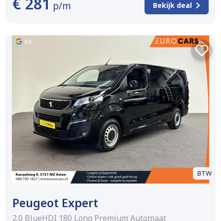
€ 281
p/m
Bekijk deal
BTW
Peugeot Expert
2.0 BlueHDI 180 Long Premium Automaat