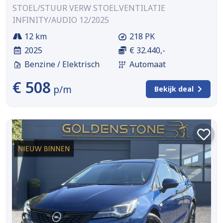
STOEL/STUUR VERW STOEL.VENTILATIE
INFINITY/AUDIO 12/2025
12 km
218 PK
2025
€ 32.440,-
Benzine / Elektrisch
Automaat
€ 508
p/m
Bekijk deal