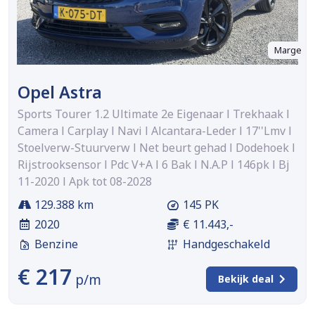
Marge
Opel Astra
Sports Tourer 1.2 Ultimate 2e Eigenaar l Trekhaak l
Camera l Carplay l Navi l Alcantara-Leder l 17''Lmv l
Stoelverw-Stuurverw l Net beurt gehad l Dodehoek l
Rijstrooksensor l Pdc V+A l 6 Bak l N.A.P l 146pk l Bj
11-2020 l Apk tot 08-2028
129.388 km
145 PK
2020
€ 11.443,-
Benzine
Handgeschakeld
€ 217
p/m
Bekijk deal