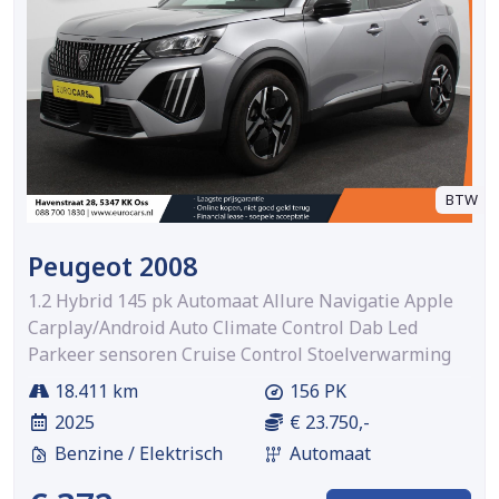
BTW
Peugeot 2008
1.2 Hybrid 145 pk Automaat Allure Navigatie Apple
Carplay/Android Auto Climate Control Dab Led
Parkeer sensoren Cruise Control Stoelverwarming
18.411 km
156 PK
2025
€ 23.750,-
Benzine / Elektrisch
Automaat