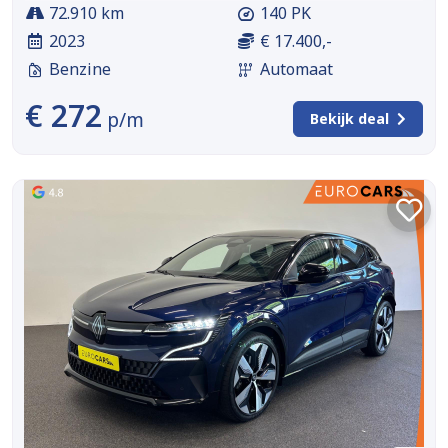
72.910 km
140 PK
2023
€ 17.400,-
Benzine
Automaat
€ 272
p/m
Bekijk deal