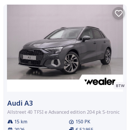
BTW
Audi A3
Allstreet 40 TFSI e Advanced edition 204 pk S-tronic
15 km
150 PK
2026
€ 52.955,-