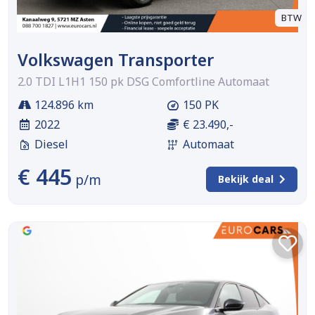
BTW
Volkswagen Transporter
2.0 TDI L1H1 150 pk DSG Comfortline Automaat
124.896 km
150 PK
2022
€ 23.490,-
Diesel
Automaat
€ 445
p/m
Bekijk deal