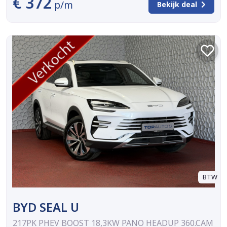
€ 372
p/m
Bekijk deal
BTW
BYD SEAL U
217PK PHEV BOOST 18,3KW PANO HEADUP 360.CAM