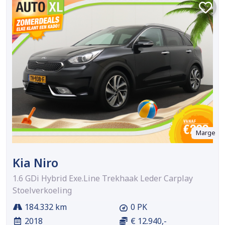
Marge
Kia Niro
1.6 GDi Hybrid Exe.Line Trekhaak Leder Carplay
Stoelverkoeling
184.332 km
0 PK
2018
€ 12.940,-