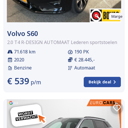
Marge
Volvo S60
2.0 T4 R-DESIGN AUTOMAAT Lederen sportstoelen
71.618 km
190 PK
2020
€ 28.445,-
Benzine
Automaat
€ 539
p/m
Bekijk deal