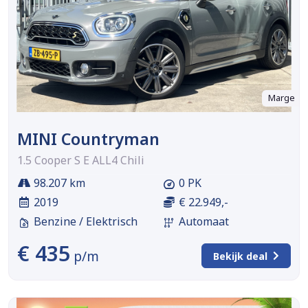
Marge
MINI Countryman
1.5 Cooper S E ALL4 Chili
98.207 km
0 PK
2019
€ 22.949,-
Benzine / Elektrisch
Automaat
€ 435
p/m
Bekijk deal