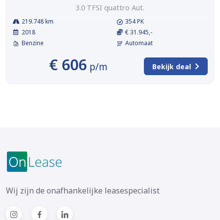
3.0 TFSI quattro Aut.
219.748 km
354 PK
2018
€ 31.945,-
Benzine
Automaat
€ 606
p/m
Bekijk deal
Wij zijn de onafhankelijke leasespecialist