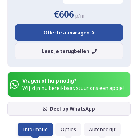
€606
p/m
Offerte aanvragen
Laat je terugbellen
Vragen of hulp nodig?
Wij zijn nu bereikbaar, stuur ons een appje!
Deel op WhatsApp
Informatie
Opties
Autobedrijf