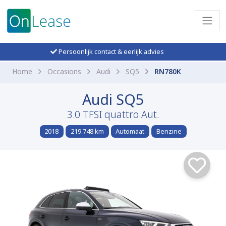
Persoonlijk contact & eerlijk advies
Home
Occasions
Audi
SQ5
RN780K
Audi SQ5
3.0 TFSI quattro Aut.
2018
219.748 km
Automaat
Benzine