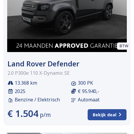
BTW
Land Rover Defender
2.0 P300e 110 X-Dynamic SE
13.368 km
300 PK
2025
€ 95.940,-
Benzine / Elektrisch
Automaat
€ 1.504
p/m
Bekijk deal