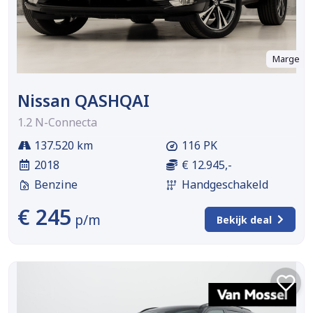
Marge
Nissan QASHQAI
1.2 N-Connecta
137.520 km
116 PK
2018
€ 12.945,-
Benzine
Handgeschakeld
€ 245
p/m
Bekijk deal