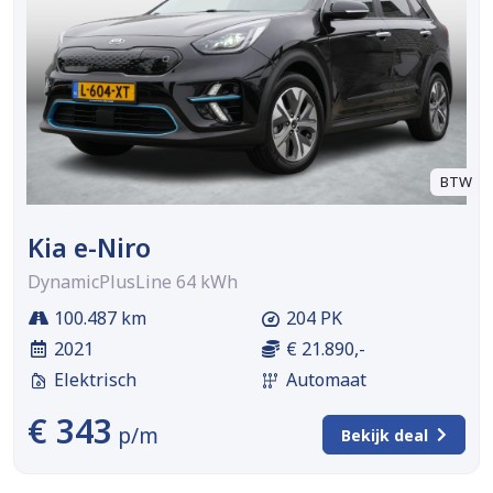
BTW
Kia e-Niro
DynamicPlusLine 64 kWh
100.487 km
204 PK
2021
€ 21.890,-
Elektrisch
Automaat
€ 343
p/m
Bekijk deal