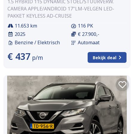
1.5 HYBRID 115 DYNAMIC STOEL/STUURVERW.
CAMERA APPLE/ANDROID 17"LM-VELGEN LED-
PAKKET KEYLESS AD-CRUISE
11.653 km
116 PK
2025
€ 27.900,-
Benzine / Elektrisch
Automaat
€ 437
p/m
Bekijk deal