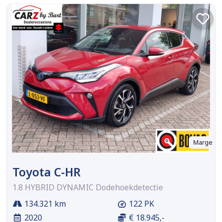
Marge
Toyota C-HR
1.8 HYBRID DYNAMIC Dodehoekdetectie
134.321 km
122 PK
2020
€ 18.945,-