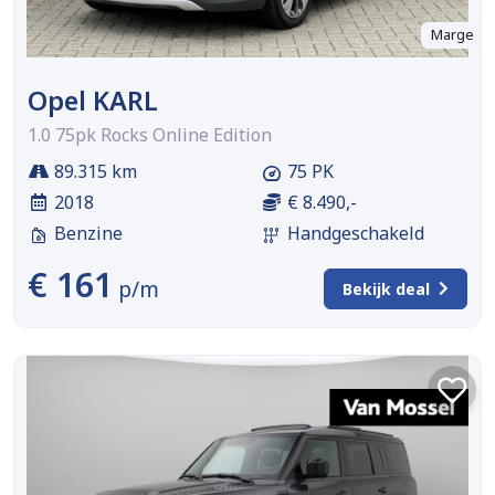
Marge
Opel KARL
1.0 75pk Rocks Online Edition
89.315 km
75 PK
2018
€ 8.490,-
Benzine
Handgeschakeld
€ 161
p/m
Bekijk deal