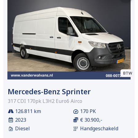
BTW
Mercedes-Benz Sprinter
317 CDI 170pk L3H2 Euro6 Airco
126.811 km
170 PK
2023
€ 30.900,-
Diesel
Handgeschakeld