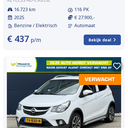
KEYLESS AD-CRUISE
16.723 km
116 PK
2025
€ 27.900,-
Benzine / Elektrisch
Automaat
€ 437
p/m
Bekijk deal