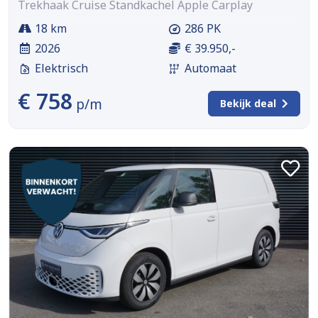
Trekhaak Cruise Standkachel Apple Carplay
18 km
286 PK
2026
€ 39.950,-
Elektrisch
Automaat
€ 758
p/m
Bekijk deal