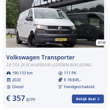
BTW
Volkswagen Transporter
2.0 TDI 2X SCHUIFDEUR LEDEREN BEKLEDING
190.133 km
111 PK
2020
€ 18.845,-
Diesel
Handgeschakeld
€ 357
p/m
Bekijk deal