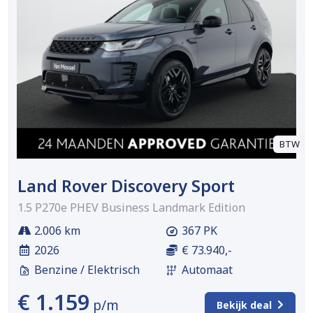
BTW
Land Rover Discovery Sport
1.5 P270e PHEV Business Landmark Edition
2.006 km
367 PK
2026
€ 73.940,-
Benzine / Elektrisch
Automaat
€ 1.159
p/m
Bekijk deal