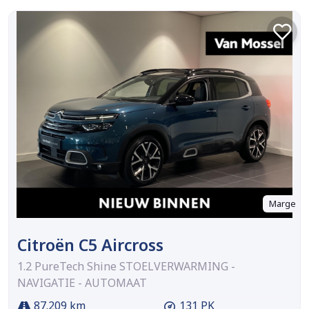
Marge
Citroën C5 Aircross
1.2 PureTech Shine STOELVERWARMING -
NAVIGATIE - AUTOMAAT
87.209 km
131 PK