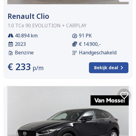
Renault Clio
1.0 TCe 90 EVOLUTION + CARPLAY
40.894 km
91 PK
2023
€ 14.900,-
Benzine
Handgeschakeld
€ 233
p/m
Bekijk deal