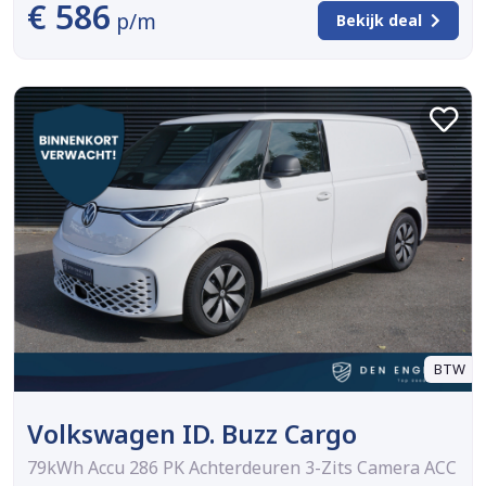
€ 586
p/m
Bekijk deal
BTW
Volkswagen ID. Buzz Cargo
79kWh Accu 286 PK Achterdeuren 3-Zits Camera ACC