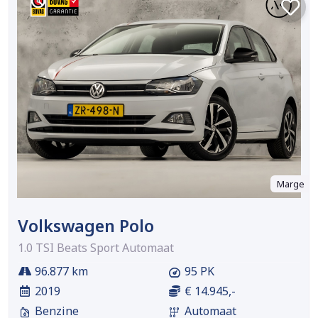
Marge
Volkswagen Polo
1.0 TSI Beats Sport Automaat
96.877 km
95 PK
2019
€ 14.945,-
Benzine
Automaat