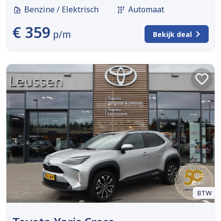
Benzine / Elektrisch
Automaat
€ 359
p/m
Bekijk deal
BTW