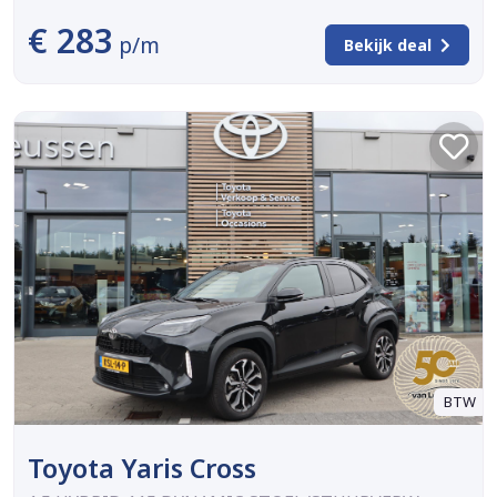
€ 283
p/m
Bekijk deal
BTW
Toyota Yaris Cross