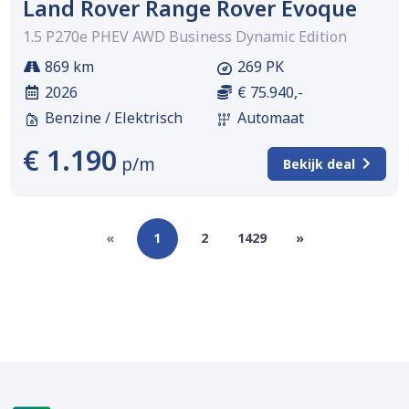
Land Rover Range Rover Evoque
1.5 P270e PHEV AWD Business Dynamic Edition
869 km
269 PK
2026
€ 75.940,-
Benzine / Elektrisch
Automaat
€ 1.190
p/m
Bekijk deal
«
1
2
1429
»