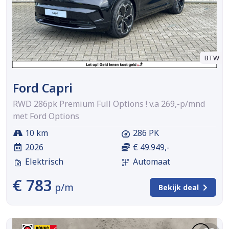
BTW
Ford Capri
RWD 286pk Premium Full Options ! v.a 269,-p/mnd
met Ford Options
10 km
286 PK
2026
€ 49.949,-
Elektrisch
Automaat
€ 783
p/m
Bekijk deal