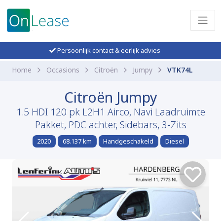
Persoonlijk contact & eerlijk advies
Home
Occasions
Citroën
Jumpy
VTK74L
Citroën Jumpy
1.5 HDI 120 pk L2H1 Airco, Navi Laadruimte
Pakket, PDC achter, Sidebars, 3-Zits
2020
68.137 km
Handgeschakeld
Diesel