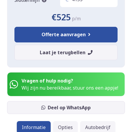
€525
p/m
Offerte aanvragen
Laat je terugbellen
Vragen of hulp nodig?
Wij zijn nu bereikbaar, stuur ons een appje!
Deel op WhatsApp
Informatie
Opties
Autobedrijf