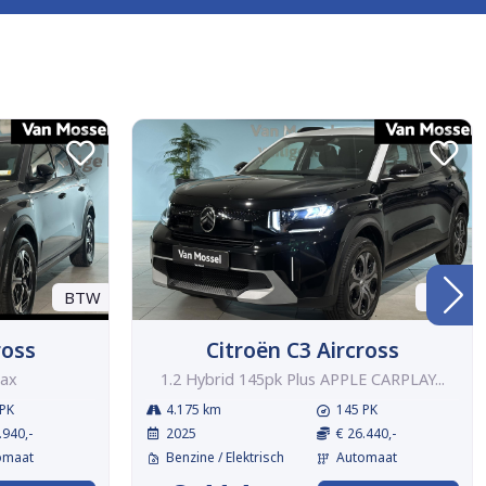
BTW
BTW
ross
Citroën C3 Aircross
Max
1.2 Hybrid 145pk Plus APPLE CARPLAY...
PK
4.175 km
145 PK
.940,-
2025
€ 26.440,-
omaat
Benzine / Elektrisch
Automaat