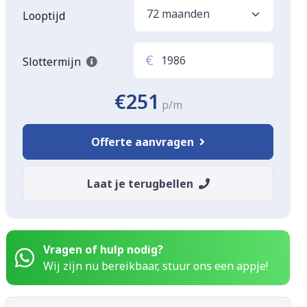
Looptijd
€
Slottermijn
€251
p/m
Offerte aanvragen
Laat je terugbellen
Vragen of hulp nodig?
Wij zijn nu bereikbaar, stuur ons een appje!