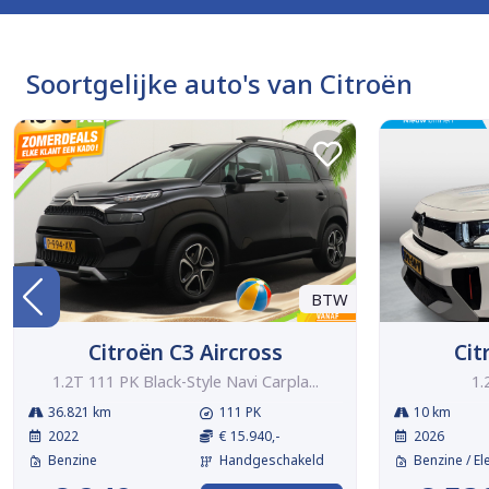
Soortgelijke auto's van Citroën
BTW
Citroën C3 Aircross
Cit
1.2T 111 PK Black-Style Navi Carpla...
1.
36.821 km
111 PK
10 km
2022
€ 15.940,-
2026
Benzine
Handgeschakeld
Benzine / El