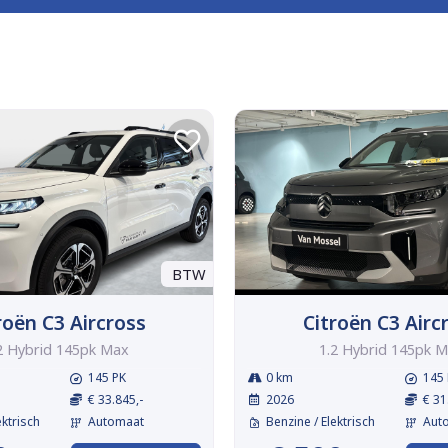
BTW
roën C3 Aircross
Citroën C3 Airc
2 Hybrid 145pk Max
1.2 Hybrid 145pk 
145 PK
0 km
145 
€ 33.845,-
2026
€ 31
ektrisch
Automaat
Benzine / Elektrisch
Aut