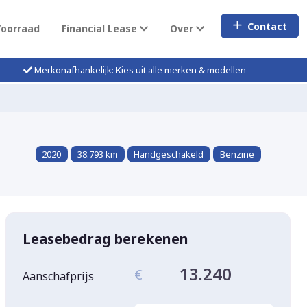
Contact
Voorraad
Financial Lease
Over
Merkonafhankelijk: Kies uit alle merken & modellen
2020
38.793 km
Handgeschakeld
Benzine
Leasebedrag berekenen
13.240
€
Aanschafprijs