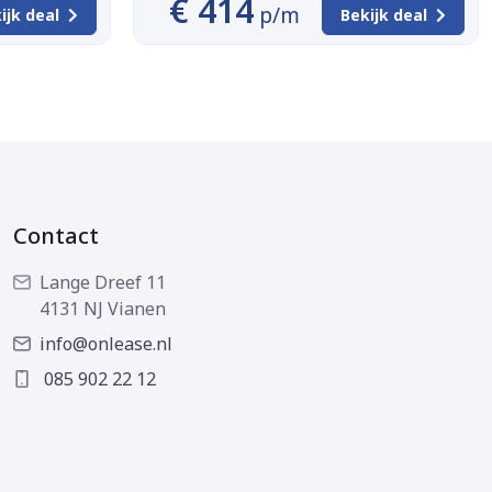
€ 414
p/m
ijk deal
Bekijk deal
Contact
Lange Dreef 11
4131 NJ Vianen
info@onlease.nl
085 902 22 12