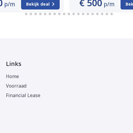
0
€ 500
p/m
p/m
Bekijk deal
Bek
Links
Home
Voorraad
Financial Lease