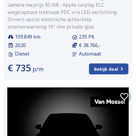
camera nw.prijs 95168.- Apple-carplay ECC
wegklapbare trekhaak PDC v+a LED-verlichting
Drivers-assist electrische achterklep
stoelverwarming 19"-lmv private-glas
109.849 km
235 PK
2020
€ 38.766,-
Diesel
Automaat
€ 735
p/m
Bekijk deal