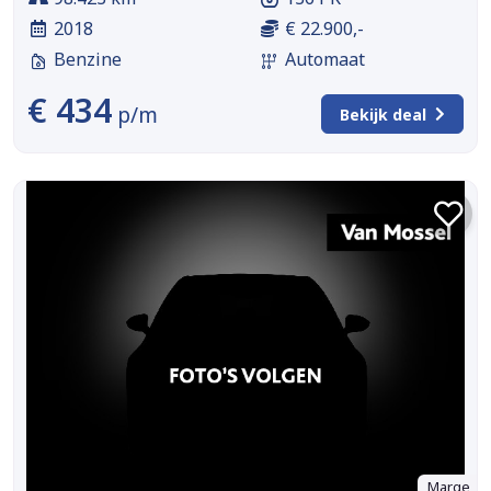
2018
€ 22.900,-
Benzine
Automaat
€ 434
p/m
Bekijk deal
Marge