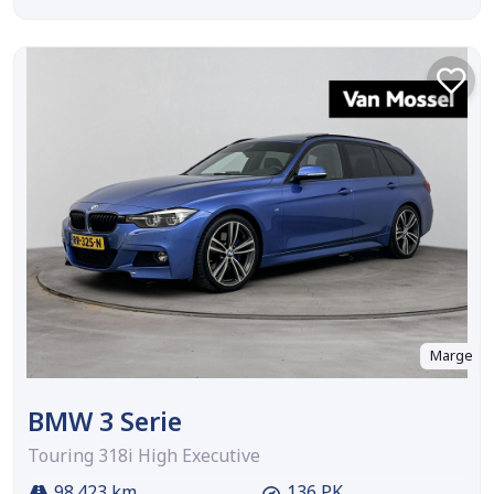
Marge
BMW 3 Serie
Touring 318i High Executive
98.423 km
136 PK