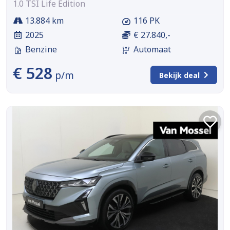
1.0 TSI Life Edition
13.884 km
116 PK
2025
€ 27.840,-
Benzine
Automaat
€ 528
p/m
Bekijk deal