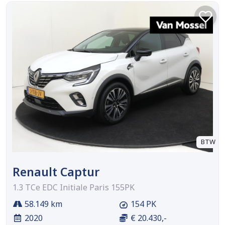
BTW
Renault Captur
1.3 TCe EDC Initiale Paris 155PK
58.149 km
154 PK
2020
€ 20.430,-