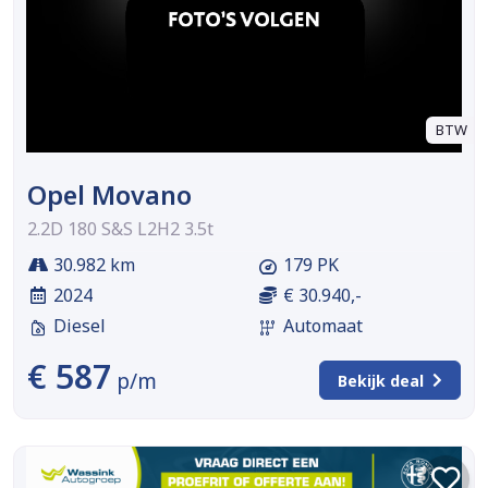
BTW
Opel Movano
2.2D 180 S&S L2H2 3.5t
30.982 km
179 PK
2024
€ 30.940,-
Diesel
Automaat
€ 587
p/m
Bekijk deal