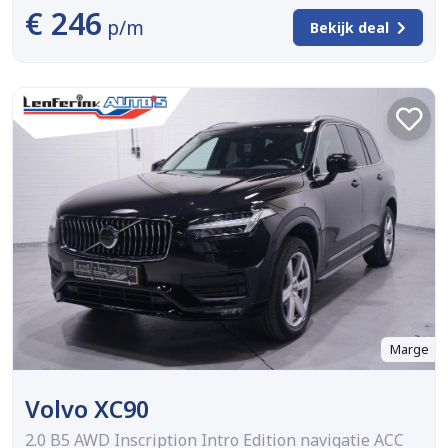
€ 246
p/m
Bekijk deal
Marge
Volvo XC90
2.0 B5 AWD Inscription Intro Edition navigatie ACC