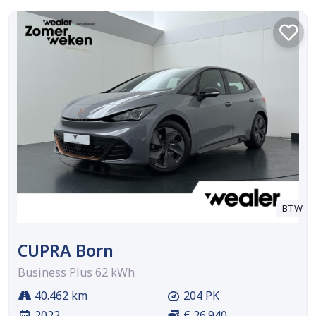
BTW
CUPRA Born
Business Plus 62 kWh
40.462 km
204 PK
2022
€ 26.940,-