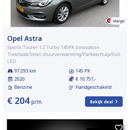
Marge
Opel Astra
Sports Tourer 1.2 Turbo 145PK Innovation
Trekhaak/Stoel-stuurverwarming/Parkeerhulp/Full-
LED
97.293 km
145 PK
2020
€ 10.751,-
Benzine
Handgeschakeld
€ 204
p/m
Bekijk deal