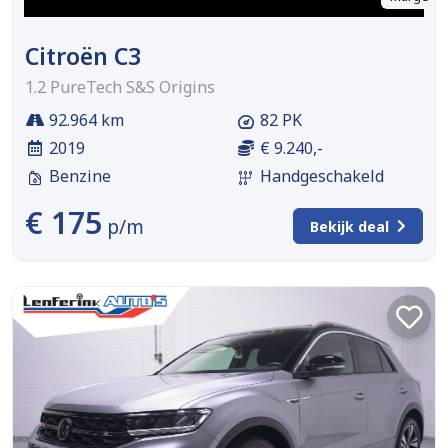
Citroën C3
1.2 PureTech S&S Origins
92.964 km
82 PK
2019
€ 9.240,-
Benzine
Handgeschakeld
€ 175
p/m
Bekijk deal