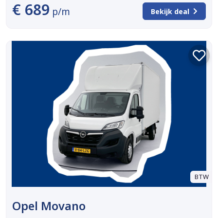
€ 689
p/m
Bekijk deal
BTW
Opel Movano