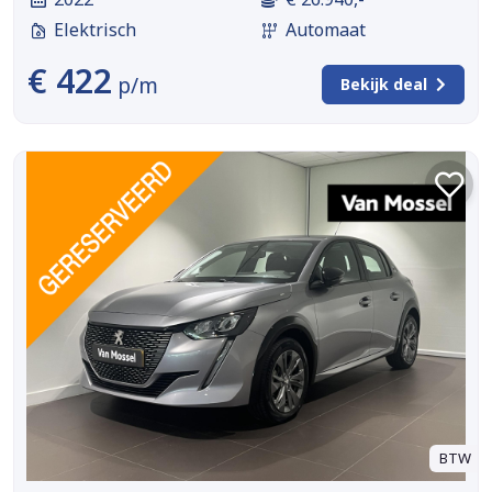
Elektrisch
Automaat
€ 422
p/m
Bekijk deal
BTW