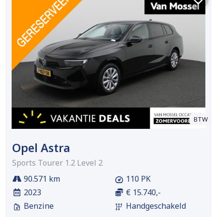
BTW
Opel Astra
Sports Tourer 1.2 Level 2
90.571 km
110 PK
2023
€ 15.740,-
Benzine
Handgeschakeld