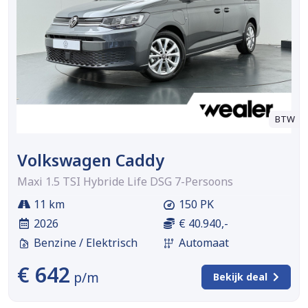
BTW
Volkswagen Caddy
Maxi 1.5 TSI Hybride Life DSG 7-Persoons
11 km
150 PK
2026
€ 40.940,-
Benzine / Elektrisch
Automaat
€ 642
p/m
Bekijk deal