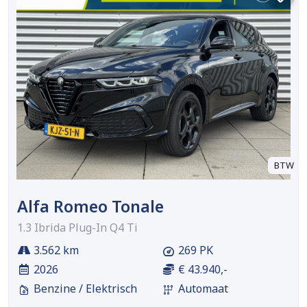
BTW
Alfa Romeo Tonale
1.3 Ibrida Plug-In Q4 Ti
3.562 km
269 PK
2026
€ 43.940,-
Benzine / Elektrisch
Automaat