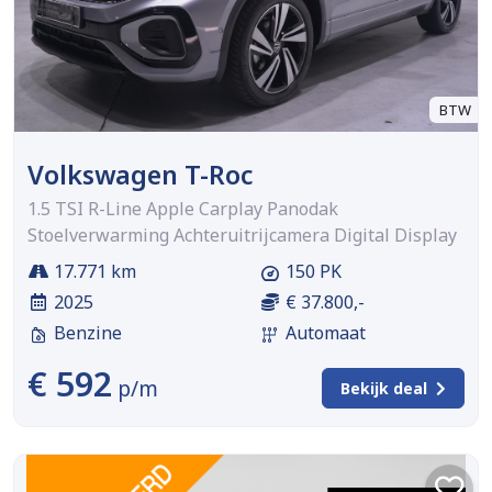
BTW
Volkswagen T-Roc
1.5 TSI R-Line Apple Carplay Panodak
Stoelverwarming Achteruitrijcamera Digital Display
17.771 km
150 PK
2025
€ 37.800,-
Benzine
Automaat
€ 592
p/m
Bekijk deal