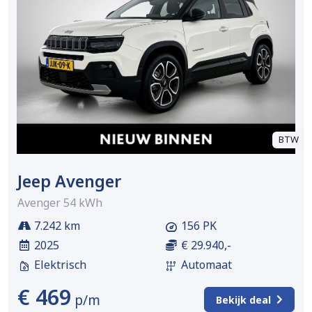
BTW
Jeep Avenger
Avenger 54 kWh
7.242 km
156 PK
2025
€ 29.940,-
Elektrisch
Automaat
€ 469
p/m
Bekijk deal