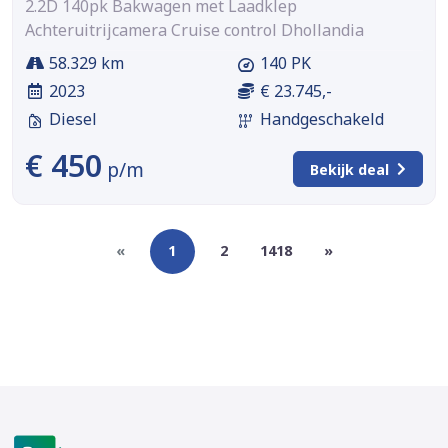
2.2D 140pk Bakwagen met Laadklep
Achteruitrijcamera Cruise control Dhollandia
58.329 km
140 PK
2023
€ 23.745,-
Diesel
Handgeschakeld
€ 450
p/m
Bekijk deal
«
1
2
1418
»