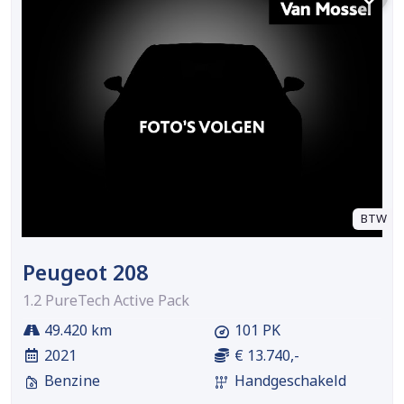
BTW
Peugeot 208
1.2 PureTech Active Pack
49.420 km
101 PK
2021
€ 13.740,-
Benzine
Handgeschakeld