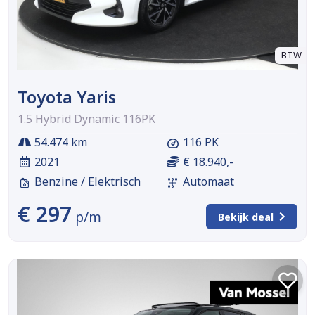
BTW
Toyota Yaris
1.5 Hybrid Dynamic 116PK
54.474 km
116 PK
2021
€ 18.940,-
Benzine / Elektrisch
Automaat
€ 297
p/m
Bekijk deal