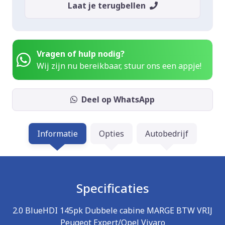
Laat je terugbellen
Vragen of hulp nodig?
Wij zijn nu bereikbaar, stuur ons een appje!
Deel op WhatsApp
Informatie
Opties
Autobedrijf
Specificaties
2.0 BlueHDI 145pk Dubbele cabine MARGE BTW VRIJ
Peugeot Expert/Opel Vivaro