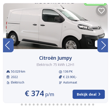
BTW
Citroën Jumpy
Elektrisch 75 kWh L2H1
50.029 km
136 PK
2022
€ 23.900,-
Elektrisch
Automaat
€ 374
p/m
Bekijk deal