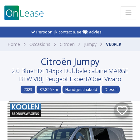
Persoonlijk contact & eerlijk advies
Home
Occasions
Citroën
Jumpy
V60PLK
Citroën Jumpy
2.0 BlueHDI 145pk Dubbele cabine MARGE
BTW VRIJ Peugeot Expert/Opel Vivaro
2023
37.826 km
Handgeschakeld
Diesel