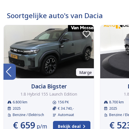
Soortgelijke auto's van Dacia
Marge
Dacia Bigster
1.8 Hybrid 155 Launch Edition
1.
6.800 km
156 PK
8.700 km
2025
€ 34.740,-
2025
Benzine / Elektrisch
Automaat
Benzine / El
€ 659
€ 52
p/m
Bekijk deal