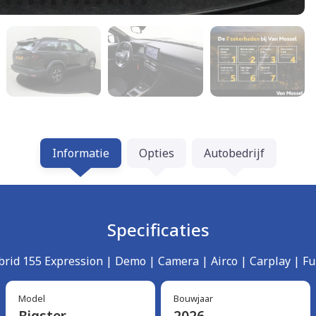
Informatie
Opties
Autobedrijf
Specificaties
brid 155 Expression | Demo | Camera | Airco | Carplay | Ful
Model
Bouwjaar
Bigster
2026