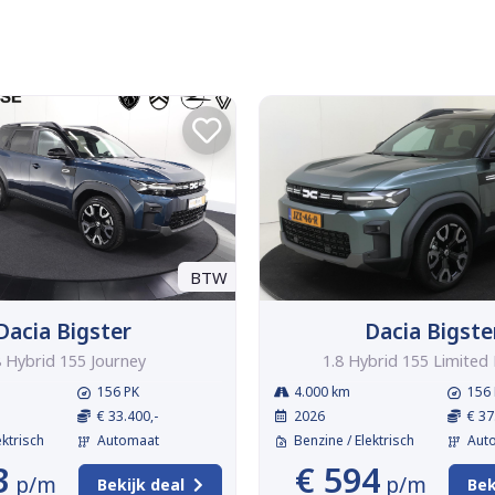
BTW
Dacia Bigster
Dacia Bigste
8 Hybrid 155 Journey
1.8 Hybrid 155 Limited 
156 PK
4.000 km
156 
€ 33.400,-
2026
€ 37
ektrisch
Automaat
Benzine / Elektrisch
Aut
3
€ 594
p/m
p/m
Bekijk deal
Bek