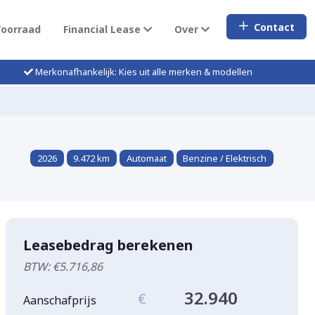
Contact
Voorraad
Financial Lease
Over
Merkonafhankelijk: Kies uit alle merken & modellen
2026
9.472 km
Automaat
Benzine / Elektrisch
Leasebedrag berekenen
BTW: €5.716,86
32.940
€
Aanschafprijs