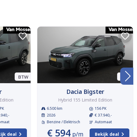
BTW
BTW
r
Dacia Bigster
Edition
Hybrid 155 Limited Edition
PK
6.500 km
156 PK
.940,-
2026
€ 37.940,-
omaat
Benzine / Elektrisch
Automaat
€ 594
p/m
ijk deal
Bekijk deal