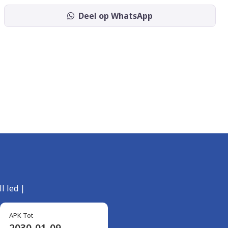
Deel op WhatsApp
l led |
APK Tot
2030-01-09