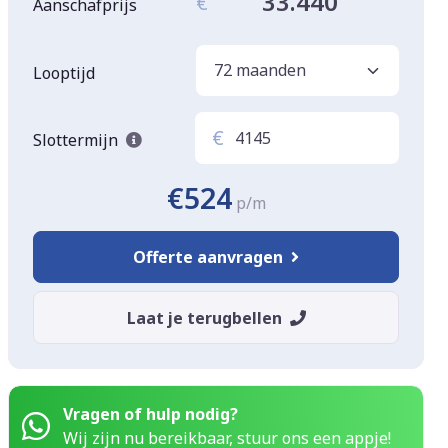
33.440
€
Aanschafprijs
Looptijd
€
Slottermijn
€524
p/m
Offerte aanvragen
Laat je terugbellen
Vragen of hulp nodig?
Wij zijn nu bereikbaar, stuur ons een appje!