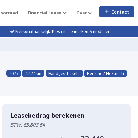
Contact
Voorraad
Financial Lease
Over
Merkonafhankelijk: Kies uit alle merken & modellen
2025
4.627 km
Handgeschakeld
Benzine / Elektrisch
Leasebedrag berekenen
BTW: €5.803,64