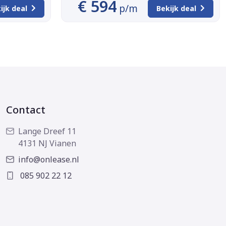
€ 594
p/m
ijk deal
Bekijk deal
Contact
Lange Dreef 11
4131 NJ Vianen
info@onlease.nl
085 902 22 12