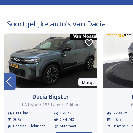
Soortgelijke auto's van Dacia
Marge
Dacia Bigster
1.8 Hybrid 155 Launch Edition
1.
6.800 km
156 PK
8.700 km
2025
€ 34.740,-
2025
Benzine / Elektrisch
Automaat
Benzine / El