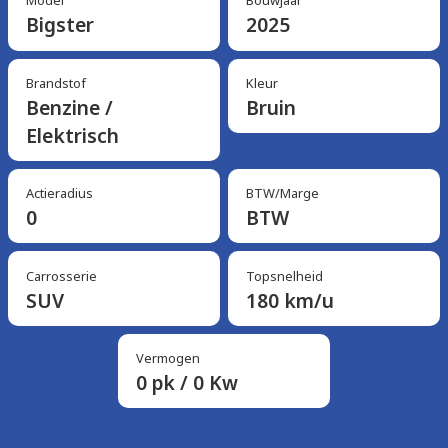
Model
Bouwjaar
Bigster
2025
Brandstof
Kleur
Benzine /
Bruin
Elektrisch
Actieradius
BTW/Marge
0
BTW
Carrosserie
Topsnelheid
SUV
180 km/u
Vermogen
0 pk / 0 Kw