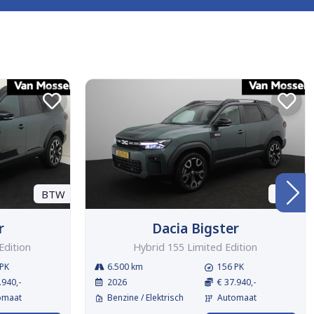
BTW
BTW
r
Dacia Bigster
Edition
Hybrid 155 Limited Edition
PK
6.500 km
156 PK
.940,-
2026
€ 37.940,-
omaat
Benzine / Elektrisch
Automaat