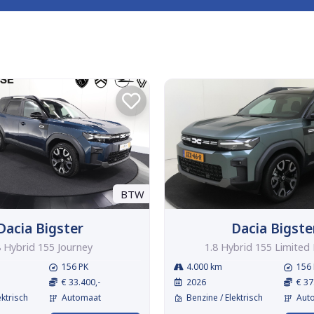
BTW
Dacia Bigster
Dacia Bigste
8 Hybrid 155 Journey
1.8 Hybrid 155 Limited 
156 PK
4.000 km
156 
€ 33.400,-
2026
€ 37
ektrisch
Automaat
Benzine / Elektrisch
Aut