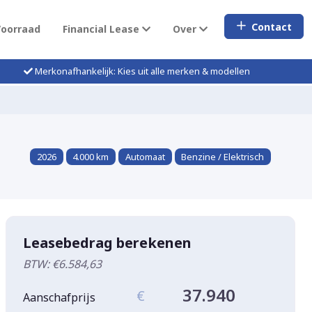
Contact
Voorraad
Financial Lease
Over
Merkonafhankelijk: Kies uit alle merken & modellen
2026
4.000 km
Automaat
Benzine / Elektrisch
Leasebedrag berekenen
BTW: €6.584,63
37.940
€
Aanschafprijs