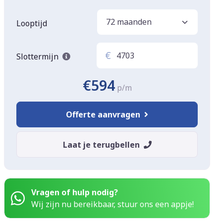
Looptijd
€
Slottermijn
€594
p/m
Offerte aanvragen
Laat je terugbellen
Vragen of hulp nodig?
Wij zijn nu bereikbaar, stuur ons een appje!