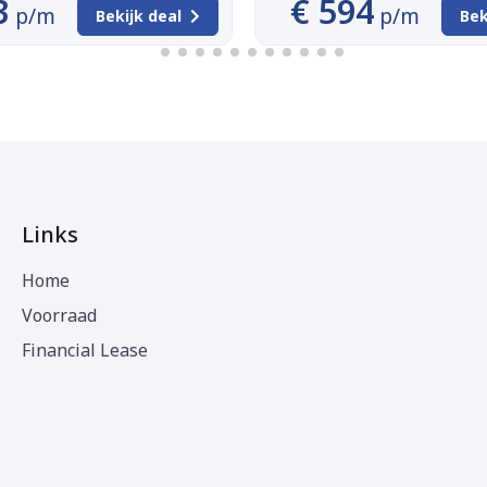
3
€ 594
p/m
p/m
Bekijk deal
Bek
Links
Home
Voorraad
Financial Lease