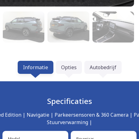
Informatie
Opties
Autobedrijf
Specificaties
ted Edition | Navigatie | Parkeersensoren & 360 Camera | P
Stuurverwarming |
Model
Bouwjaar