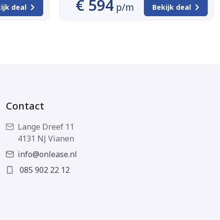
€ 594
p/m
ijk deal
Bekijk deal
Contact
Lange Dreef 11
4131 NJ Vianen
info@onlease.nl
085 902 22 12