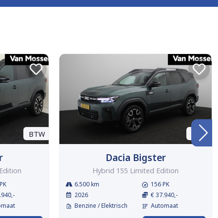
BTW
BTW
r
Dacia Bigster
Edition
Hybrid 155 Limited Edition
PK
6.500 km
156 PK
.940,-
2026
€ 37.940,-
omaat
Benzine / Elektrisch
Automaat