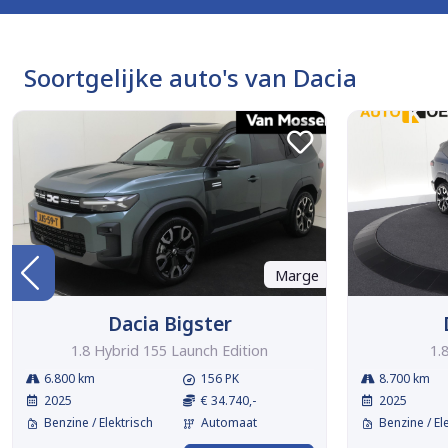
Soortgelijke auto's van Dacia
Marge
Dacia Bigster
1.8 Hybrid 155 Launch Edition
1.
6.800 km
156 PK
8.700 km
2025
€ 34.740,-
2025
Benzine / Elektrisch
Automaat
Benzine / El