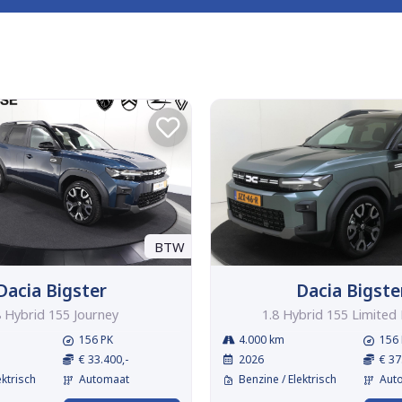
BTW
Dacia Bigster
Dacia Bigste
8 Hybrid 155 Journey
1.8 Hybrid 155 Limited 
156 PK
4.000 km
156 
€ 33.400,-
2026
€ 37
ektrisch
Automaat
Benzine / Elektrisch
Aut