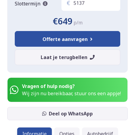
€
Slottermijn
€649
p/m
Offerte aanvragen
Laat je terugbellen
Vragen of hulp nodig?
Wij zijn nu bereikbaar, stuur ons een appje!
Deel op WhatsApp
Informatie
Opties
Autobedrijf