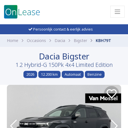
Persoonlijk contact & eerlijk advies
Home
Occasions
Dacia
Bigster
KBH79T
Dacia Bigster
1.2 Hybrid-G 150Pk 4x4 Limited Edition
2026
12.200 km
Automaat
Benzine