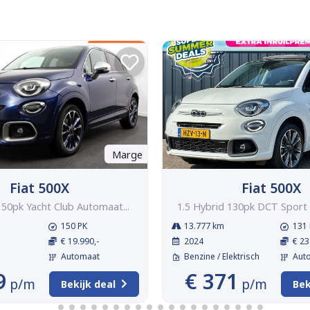
Marge
Fiat 500X
Fiat 500X
150pk Yacht Club Automaat...
1.5 Hybrid 130pk DCT Sport
150 PK
13.777 km
131 
€ 19.990,-
2024
€ 23
Automaat
Benzine / Elektrisch
Aut
9
€ 371
p/m
p/m
Bekijk deal
Bek