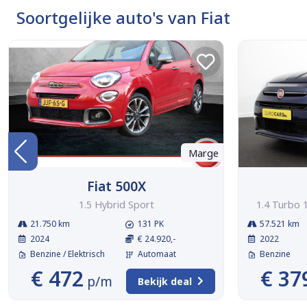
Soortgelijke auto's van Fiat
Marge
Fiat 500X
1.5 Hybrid Sport
1.4 Turbo 
21.750 km
131 PK
57.521 km
2024
€ 24.920,-
2022
Benzine / Elektrisch
Automaat
Benzine
€ 472
€ 37
p/m
Bekijk deal