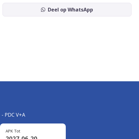
Deel op WhatsApp
l - PDC V+A
APK Tot
2027-06-20