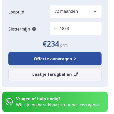
Looptijd
€
Slottermijn
€234
p/m
Offerte aanvragen
Laat je terugbellen
Vragen of hulp nodig?
Wij zijn nu bereikbaar, stuur ons een appje!