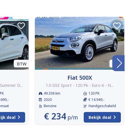
BTW
BTW
Fiat 500X
 Summer D...
1.0 GSE Sport - 120 Pk - Euro 6 - N...
PK
49.336 km
120 PK
.690,-
2020
€ 14.949,-
omaat
Benzine
Handgeschakeld
€ 234
p/m
ijk deal
Bekijk deal