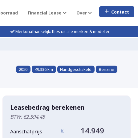
Contact
Voorraad
Financial Lease
Over
Merkonafhankelijk: Kies uit alle merken & modellen
2020
49.336 km
Handgeschakeld
Benzine
Leasebedrag berekenen
BTW: €2.594,45
14.949
€
Aanschafprijs