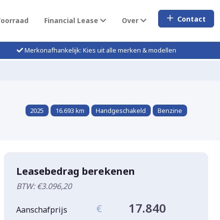
Contact
Voorraad
Financial Lease
Over
Merkonafhankelijk: Kies uit alle merken & modellen
2025
16.693 km
Handgeschakeld
Benzine
Leasebedrag berekenen
BTW: €3.096,20
17.840
€
Aanschafprijs