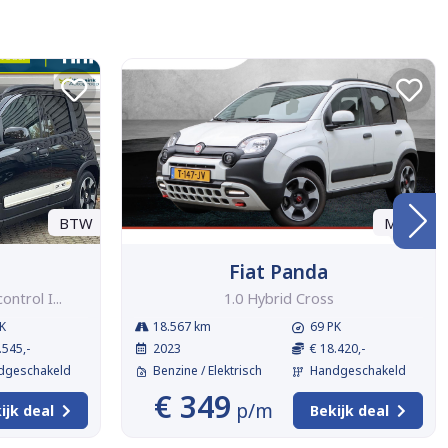
BTW
Marge
Fiat Panda
ntrol I...
1.0 Hybrid Cross
K
18.567 km
69 PK
.545,-
2023
€ 18.420,-
dgeschakeld
Benzine / Elektrisch
Handgeschakeld
€ 349
p/m
ijk deal
Bekijk deal