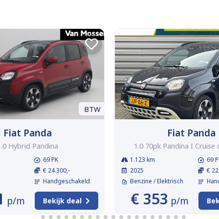
BTW
Fiat Panda
Fiat Panda
1.0 Hybrid Pandina
1.0 70pk Pandina I Cruise co
69 PK
1.123 km
69 P
€ 24.300,-
2025
€ 22
Handgeschakeld
Benzine / Elektrisch
Han
1
€ 353
p/m
p/m
Bekijk deal
Bek