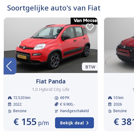
Soortgelijke auto's van Fiat
BTW
Fiat Panda
1.0 Hybrid City Life
72.520 km
69 PK
10 km
2022
€ 9.900,-
2026
Benzine
Handgeschakeld
Benzine
€ 155
€ 38
p/m
Bekijk deal