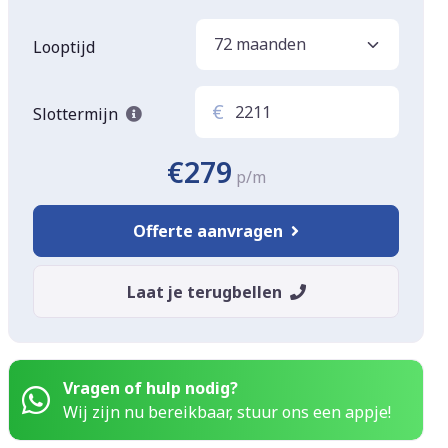
Looptijd
€
Slottermijn
€279
p/m
Offerte aanvragen
Laat je terugbellen
Vragen of hulp nodig?
Wij zijn nu bereikbaar, stuur ons een appje!