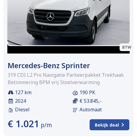
BTW
Mercedes-Benz Sprinter
319 CDI L2 Pro Navigatie Parkeerpakket Trekhaak
Betimmering BPM vrij Stoelverwarming
127 km
190 PK
2024
€ 53.845,-
Diesel
Automaat
€ 1.021
p/m
Bekijk deal