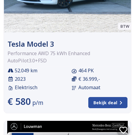
BTW
Tesla Model 3
Performance AWD 75 kWh Enhanced
AutoPilot3.0+FSD
52.049 km
464 PK
2023
€ 36.999,-
Elektrisch
Automaat
€ 580
p/m
Bekijk deal