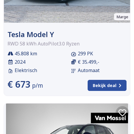
Marge
Tesla Model Y
RWD 58 kWh AutoPilot3.0 Ryzen
45.808 km
299 PK
2024
€ 35.499,-
Elektrisch
Automaat
€ 673
p/m
Bekijk deal