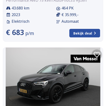
Performance AWD 75 kWh AutoPilot3.0 Ryzen
43.680 km
464 PK
2023
€ 35.999,-
Elektrisch
Automaat
€ 683
p/m
Bekijk deal