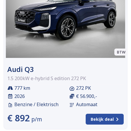
BTW
Audi Q3
1.5 200kW e-hybrid S edition 272 PK
777 km
272 PK
2026
€ 56.900,-
Benzine / Elektrisch
Automaat
€ 892
p/m
Bekijk deal