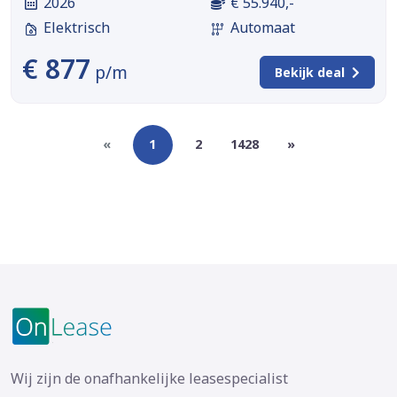
2026
€ 55.940,-
Elektrisch
Automaat
€ 877
p/m
Bekijk deal
«
1
2
1428
»
Wij zijn de onafhankelijke leasespecialist