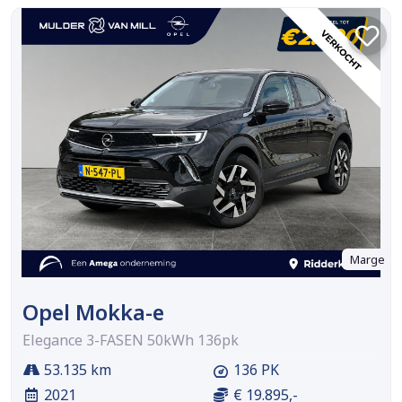
Marge
Opel Mokka-e
Elegance 3-FASEN 50kWh 136pk
53.135 km
136 PK
2021
€ 19.895,-