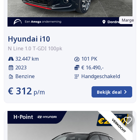
Marge
Hyundai i10
N Line 1.0 T-GDI 100pk
32.447 km
101 PK
2023
€ 16.490,-
Benzine
Handgeschakeld
€ 312
p/m
Bekijk deal