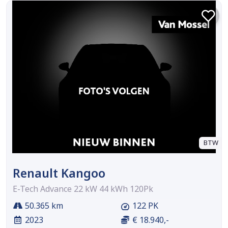
BTW
Renault Kangoo
E-Tech Advance 22 kW 44 kWh 120Pk
50.365 km
122 PK
2023
€ 18.940,-