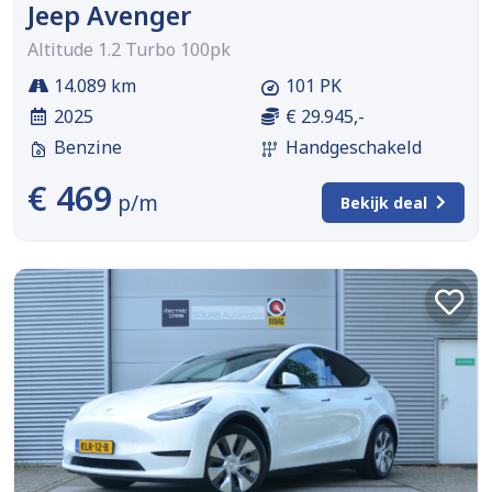
Jeep Avenger
Altitude 1.2 Turbo 100pk
14.089 km
101 PK
2025
€ 29.945,-
Benzine
Handgeschakeld
€ 469
p/m
Bekijk deal