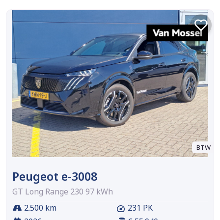
BTW
Peugeot e-3008
GT Long Range 230 97 kWh
2.500 km
231 PK