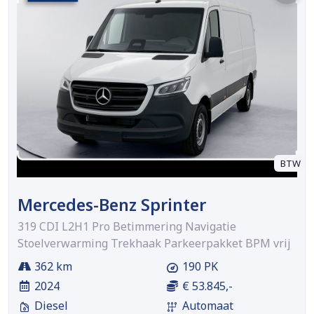
BTW
Mercedes-Benz Sprinter
319 CDI L2H1 Pro Betimmering Navigatie
Stoelverwarming Trekhaak Parkeerpakket BPM vrij
362 km
190 PK
2024
€ 53.845,-
Diesel
Automaat