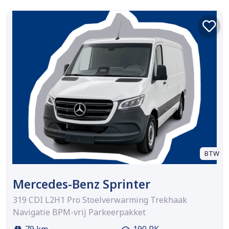
BTW
Mercedes-Benz Sprinter
319 CDI L2H1 Pro Stoelverwarming Trekhaak
Navigatie BPM-vrij Parkeerpakket
79 km
190 PK