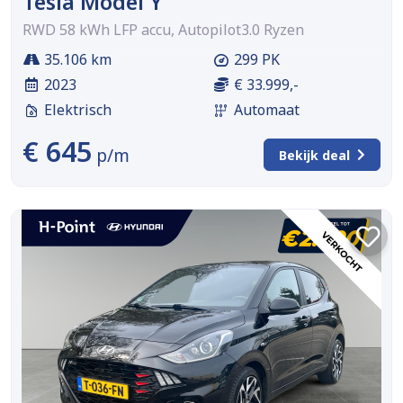
Tesla Model Y
RWD 58 kWh LFP accu, Autopilot3.0 Ryzen
35.106 km
299 PK
2023
€ 33.999,-
Elektrisch
Automaat
€ 645
p/m
Bekijk deal