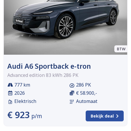
BTW
Audi A6 Sportback e-tron
Advanced edition 83 kWh 286 PK
777 km
286 PK
2026
€ 58.900,-
Elektrisch
Automaat
€ 923
p/m
Bekijk deal