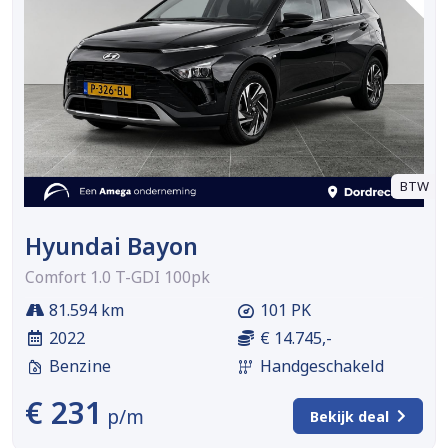
BTW
Hyundai Bayon
Comfort 1.0 T-GDI 100pk
81.594 km
101 PK
2022
€ 14.745,-
Benzine
Handgeschakeld
€ 231
p/m
Bekijk deal