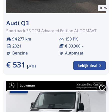
BTW
Audi Q3
Sportback 35 TFSI Advanced Edition AUTOMAAT
94.277 km
150 PK
2021
€ 33.900,-
Benzine
Automaat
€ 531
p/m
Bekijk deal