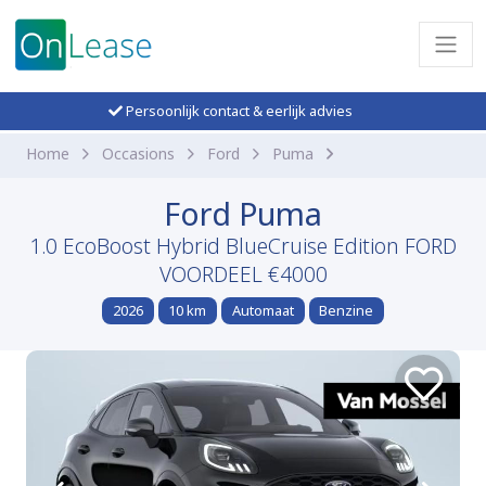
Persoonlijk contact & eerlijk advies
Home
Occasions
Ford
Puma
Ford Puma
1.0 EcoBoost Hybrid BlueCruise Edition FORD
VOORDEEL €4000
2026
10 km
Automaat
Benzine