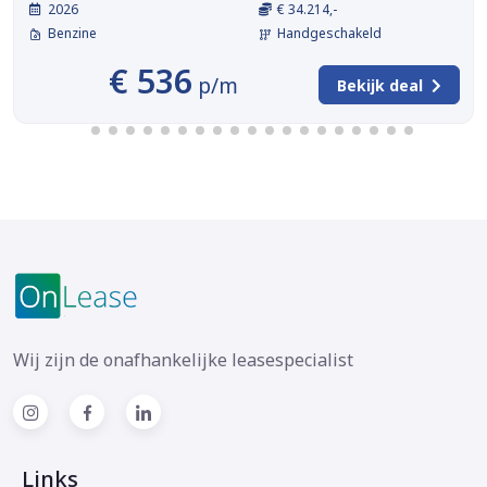
2026
€ 34.214,-
Benzine
Handgeschakeld
€ 536
p/m
Bekijk deal
Wij zijn de onafhankelijke leasespecialist
Links