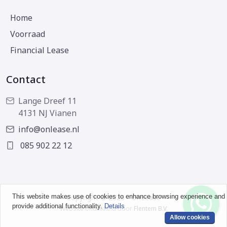
Home
Voorraad
Financial Lease
Contact
Lange Dreef 11
4131 NJ Vianen
info@onlease.nl
085 902 22 12
This website makes use of cookies to enhance browsing experience and
Copyright © 2026 - OnLease
provide additional functionality.
Details
Website ontwikkeld door
Flentem B.V.
Allow cookies